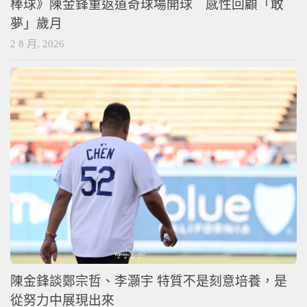
棒球》陳金鋒重返道奇球場開球 感性回顧「敢
夢」歲月
2 8 月, 2026
陳金鋒談鄭宗哲、李灝宇 特質不是刻意培養，是
從努力中展現出來