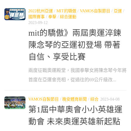
2022杭州亞運
/
MIT的驕傲
/
VAMOS自製節目
/
亞運
/
國際賽事
/
拳擊
/
綜合運動
2023-09-12
mit的驕傲》兩屆奧運淬鍊
陳念琴的亞運初登場 帶著
自信、享受比賽
兩度征戰奧運殿堂，我國拳擊女將陳念琴今年將
首度在亞運會亮相，從過往的69公斤級改...
VAMOS自製節目
/
晚安體育新聞
/
綜合
2023-04-08
第1屆中華奧會小小英雄運
動會 未來奧運英雄新起點