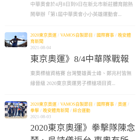
中華奧會於4月8日到9日在新北市新莊體育館熱
鬧舉辦「第1屆中華奧會小小英雄運動會...
2020東京奧運
/
VAMOS自製節目
/
國際賽事
/
晚安體
育新聞
2021-08-04
東京奧運》8/4中華隊戰報
東奧標槍資格賽 台灣雙雄黃士峰、鄭兆村皆無
緣晉級 2020東京奧運男子標槍項目資...
2020東京奧運
/
VAMOS自製節目
/
國際賽事
/
奧運
/
拳擊
/
晚安體育新聞
/
綜合運動
2021-08-03
2020東京奧運》拳擊隊陳念