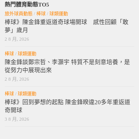
熱門體育動態TO5
旅外球員動態
/
棒球
/
球類運動
棒球》陳金鋒重返道奇球場開球 感性回顧「敢
夢」歲月
2 8 月, 2026
棒球
/
球類運動
陳金鋒談鄭宗哲、李灝宇 特質不是刻意培養，是
從努力中展現出來
2 8 月, 2026
棒球
/
球類運動
棒球》回到夢想的起點 陳金鋒睽違20多年重返道
奇開球
3 8 月, 2026