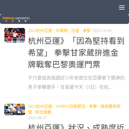
標籤：
拳擊
2022杭州亞運
/
中華隊
/
亞運
/
拳擊
2023-10-03
杭州亞運》「因為堅持看到
希望」 拳擊甘家葳拚進金
牌戰奪巴黎奧運門票
不只要成為我國近53年來首位在亞運拿下獎牌的
男子拳擊選手，甘家葳今天（3日）在杭...
2022杭州亞運
/
VAMOS自製節目
/
拳擊
/
晚安體育新
聞
/
綜合運動
2023-09-27
杭州亞運》狀況、成熟度近