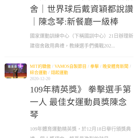
舍｜世界球后戴資穎都說讚
｜陳念琴:新餐廳一級棒
國家運動訓練中心（下稱國訓中心）21日辦理新
建宿舍啟用典禮，教練選手們備戰202...
MIT的驕傲
/
VAMOS自製節目
/
拳擊
/
晚安體育新聞
/
綜合運動
/
翊起運動
2020-12-20
109年精英獎》 拳擊選手第
一人 最佳女運動員獎陳念
琴
109年體育運動精英獎，於12月18日舉行頒獎典