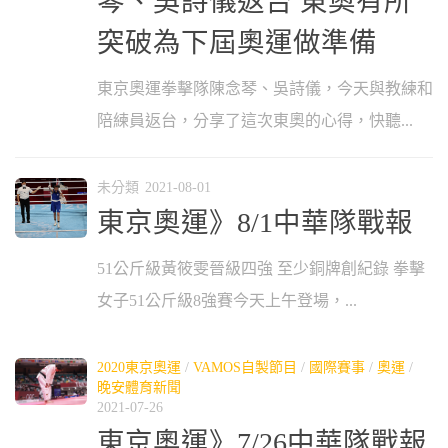
琴、吳詩儀返台 東奧有所
突破為下屆奧運做準備
東京奧運拳擊隊陳念琴、吳詩儀，今天與教練和
陪練員返台，分享了這次東奧的心得，快聽...
未分類
2021-08-01
東京奧運》8/1中華隊戰報
51公斤級黃筱雯晉級四強 至少銅牌創紀錄 拳擊
女子51公斤級8強賽今天上午登場，...
2020東京奧運
/
VAMOS自製節目
/
國際賽事
/
奧運
/
晚安體育新聞
2021-07-26
東京奧運》7/26中華隊戰報