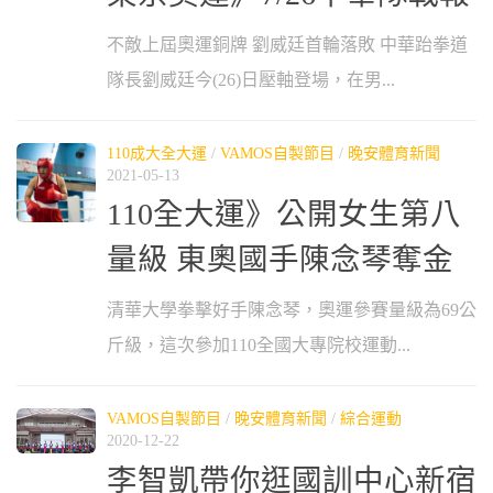
不敵上屆奧運銅牌 劉威廷首輪落敗 中華跆拳道
隊長劉威廷今(26)日壓軸登場，在男...
110成大全大運
/
VAMOS自製節目
/
晚安體育新聞
2021-05-13
110全大運》公開女生第八
量級 東奧國手陳念琴奪金
清華大學拳擊好手陳念琴，奧運參賽量級為69公
斤級，這次參加110全國大專院校運動...
VAMOS自製節目
/
晚安體育新聞
/
綜合運動
2020-12-22
李智凱帶你逛國訓中心新宿