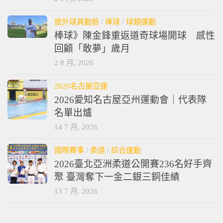
旅外球員動態
/
棒球
/
球類運動
棒球》陳金鋒重返道奇球場開球 感性
回顧「敢夢」歲月
2 8 月, 2026
2026名古屋亞運
2026愛知名古屋亞州運動會｜代表隊
名單出爐
14 7 月, 2026
國際賽事
/
柔道
/
綜合運動
2026臺北亞洲柔道公開賽236名好手齊
聚 臺灣奪下一金二銀三銅佳績
13 7 月, 2026