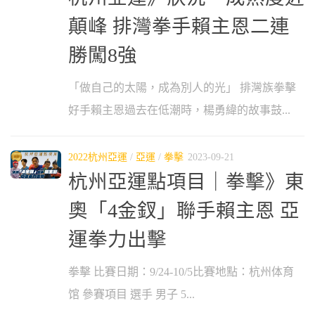
顛峰 排灣拳手賴主恩二連
勝闖8強
「做自己的太陽，成為別人的光」 排灣族拳擊
好手賴主恩過去在低潮時，楊勇緯的故事鼓...
2022杭州亞運
/
亞運
/
拳擊
2023-09-21
杭州亞運點項目｜拳擊》東
奧「4金釵」聯手賴主恩 亞
運拳力出擊
拳擊 比賽日期：9/24-10/5比賽地點：杭州体育
馆 參賽項目 選手 男子 5...