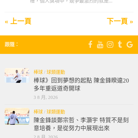
禮，個人獎項中，競爭最激烈的就是...
« 上一頁
下一頁 »
跟隨：
棒球
/
球類運動
棒球》回到夢想的起點 陳金鋒睽違20
多年重返道奇開球
3 8 月, 2026
棒球
/
球類運動
陳金鋒談鄭宗哲、李灝宇 特質不是刻
意培養，是從努力中展現出來
2 8 月, 2026