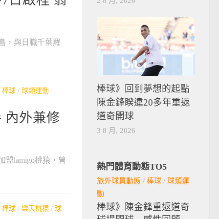
2 8 月, 2026
垣島，與日職千葉羅
棒球》回到夢想的起點
/
棒球
/
球類運動
陳金鋒睽違20多年重返
 內外兼修
道奇開球
3 8 月, 2026
盟lamigo桃猿，曾
熱門體育動態TO5
旅外球員動態
/
棒球
/
球類運
動
棒球》陳金鋒重返道奇
/
棒球
/
樂天桃猿
/
球