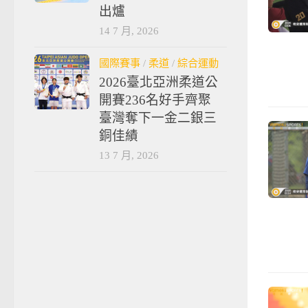
出爐
14 7 月, 2026
國際賽事
/
柔道
/
綜合運動
2026臺北亞洲柔道公
開賽236名好手齊聚
臺灣奪下一金二銀三
銅佳績
13 7 月, 2026