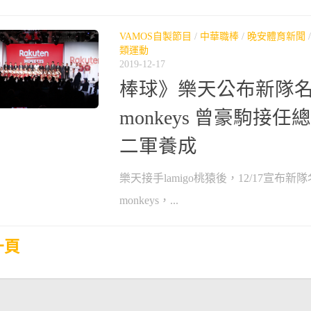
VAMOS自製節目
/
中華職棒
/
晚安體育新聞
類運動
2019-12-17
棒球》樂天公布新隊名ra
monkeys 曾豪駒接
二軍養成
樂天接手lamigo桃猿後，12/17宣布新隊名r
monkeys，...
一頁