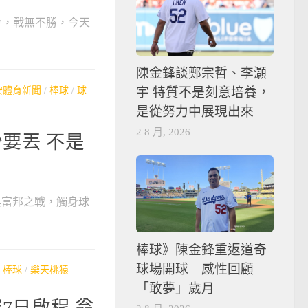
今，戰無不勝，今天
陳金鋒談鄭宗哲、李灝
安體育新聞
/
棒球
/
球
宇 特質不是刻意培養，
是從努力中展現出來
2 8 月, 2026
要丟 不是
桃猿與富邦之戰，觸身球
棒球》陳金鋒重返道奇
球場開球 感性回顧
/
棒球
/
樂天桃猿
「敢夢」歲月
7日啟程 翁