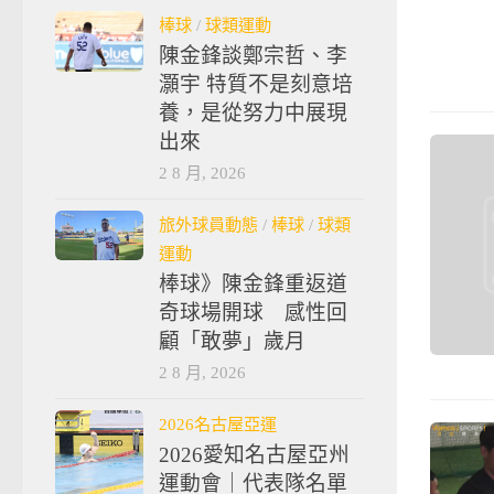
棒球
/
球類運動
陳金鋒談鄭宗哲、李
灝宇 特質不是刻意培
養，是從努力中展現
出來
2 8 月, 2026
旅外球員動態
/
棒球
/
球類
運動
棒球》陳金鋒重返道
奇球場開球 感性回
顧「敢夢」歲月
2 8 月, 2026
2026名古屋亞運
2026愛知名古屋亞州
運動會｜代表隊名單