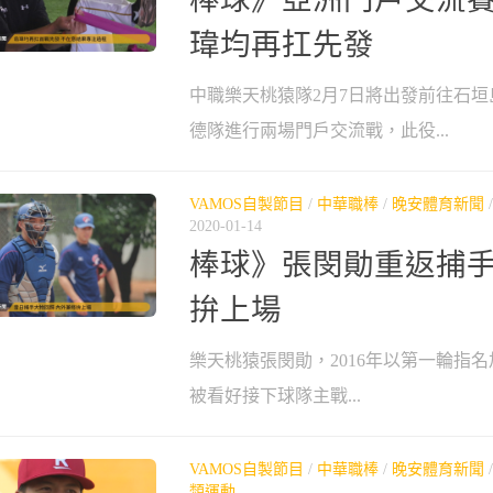
瑋均再扛先發
中職樂天桃猿隊2月7日將出發前往石
德隊進行兩場門戶交流戰，此役...
VAMOS自製節目
/
中華職棒
/
晚安體育新聞
2020-01-14
棒球》張閔勛重返捕手
拚上場
樂天桃猿張閔勛，2016年以第一輪指名加
被看好接下球隊主戰...
VAMOS自製節目
/
中華職棒
/
晚安體育新聞
類運動