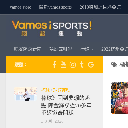
vamos store
關於vamos sports
2018雅加達巨港亞運
晚安體育新聞
語庭去哪裡
棒球
2022杭州亞
標
跟隨：
棒球
/
球類運動
棒球》回到夢想的起
點 陳金鋒睽違20多年
重返道奇開球
3 8 月, 2026