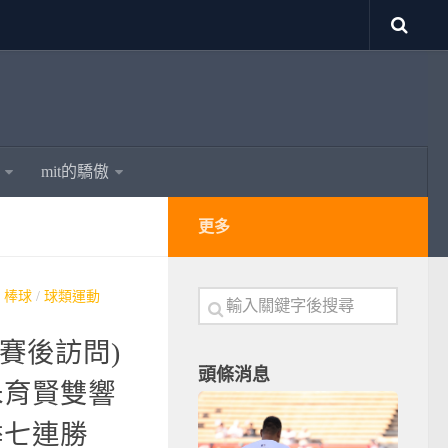
mit的驕傲
更多
/
棒球
/
球類運動
有賽後訪問)
頭條消息
朱育賢雙響
季七連勝