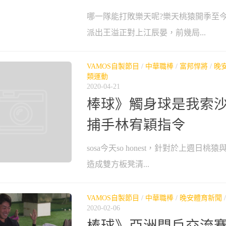
哪一隊能打敗樂天呢?樂天桃猿開季至
派出王溢正對上江辰晏，前幾局...
VAMOS自製節目
/
中華職棒
/
富邦悍將
/
晚
類運動
2020-04-21
棒球》觸身球是我索沙
捕手林宥穎指令
sosa今天so honest，針對於上週日
造成雙方板凳清...
VAMOS自製節目
/
中華職棒
/
晚安體育新聞
2020-02-06
棒球》亞洲門戶交流賽