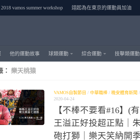
2018 vamos summer workshop
翊起為在東京的運動員加油
運
他的運動故事
球類運動
綜合運動
技擊類運動
籤：
樂天桃猿
VAMOS自製節目
/
中華職棒
/
晚安體育新聞
2020-04-24
【不棒不要看#16】(
王溢正好投超正點｜
砲打獅｜樂天笑納開