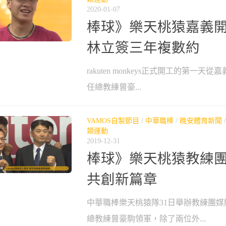
2020-01-07
棒球》樂天桃猿嘉義開
林立簽三年複數約
rakuten monkeys正式開工的第一
任總教練曾豪...
VAMOS自製節目
/
中華職棒
/
晚安體育新聞
類運動
2019-12-31
棒球》樂天桃猿教練團
共創新篇章
中華職棒樂天桃猿隊31日舉辦教練團
總教練曾豪駒領軍，除了兩位外...