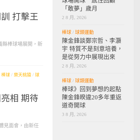
球場開球 感性回顧
「敢夢」歲月
訓 打擊王
2 8 月, 2026
棒球
/
球類運動
陳金鋒談鄭宗哲、李灝
天從嘉義縣棒球場展開，新
宇 特質不是刻意培養，
是從努力中展現出來
2 8 月, 2026
/
棒球
/
樂天桃猿
/
球
棒球
/
球類運動
棒球》回到夢想的起點
亮相 期待
陳金鋒睽違20多年重返
道奇開球
3 8 月, 2026
媒體見面會，由新任