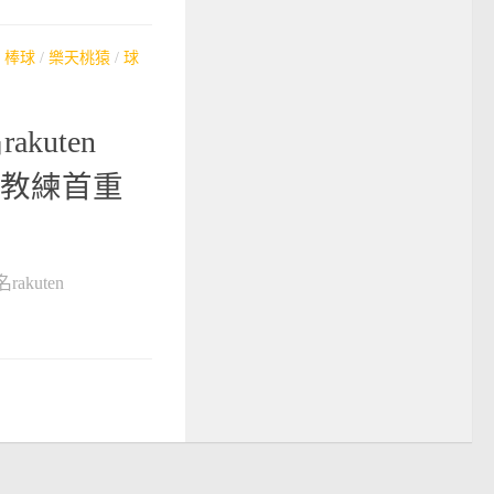
/
棒球
/
樂天桃猿
/
球
kuten
任總教練首重
akuten