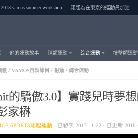
2018 vamos summer workshop
翊起為在東京的運動員加油
運
他的運動故事
球類運動
綜合運動
技擊類運動
/
/
/
驕傲
VAMOS自製節目
射箭
綜合運動
mit的驕傲3.0】實踐兒時夢
 彭家楙
MOS SPORTS翊起運動
· 已發表
2017-11-22
· 已更新
2018-