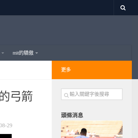
mit的驕傲
更多
想的弓箭
頭條消息
08-29