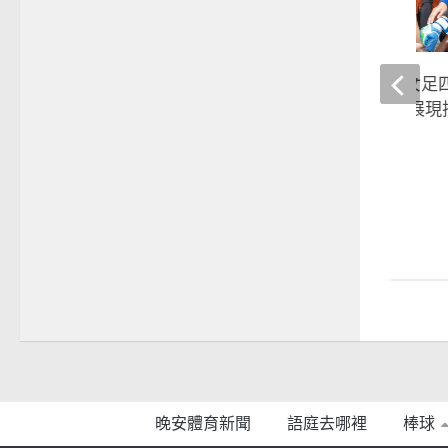
語庭去哪裡》熊讚女足
隊 潘彥昕帶領學妹展現
2019-04-13
晚安體育新聞
語庭去哪裡
棒球