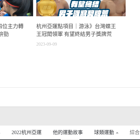
四位主力轉
杭州亞運點項目｜游泳》台灣蝶王
拚勁
王冠閎領軍 有望終結男子獎牌荒
2023-09-09
2022杭州亞運
他的運動故事
球類運動
綜合