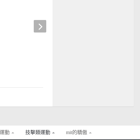
精英獎》優秀運動員的最
佳教練獎入圍就是肯定
2019-12-19
運動
技擊類運動
mit的驕傲