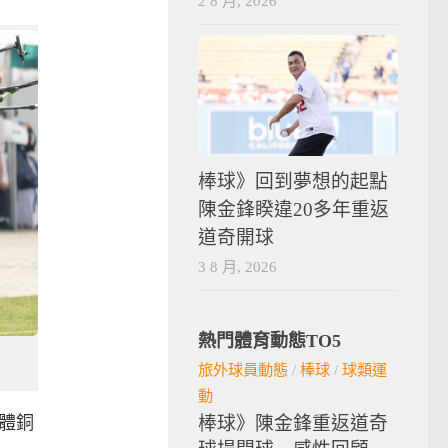
2 8 月, 2026
棒球》回到夢想的起點
陳金鋒睽違20多年重返
道奇開球
3 8 月, 2026
熱門體育動態TO5
旅外球員動態
/
棒球
/
球類運
動
團體銅
棒球》陳金鋒重返道奇