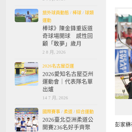
旅外球員動態
/
棒球
/
球類
運動
棒球》陳金鋒重返道
奇球場開球 感性回
顧「敢夢」歲月
2 8 月, 2026
2026名古屋亞運
2026愛知名古屋亞州
運動會｜代表隊名單
出爐
14 7 月, 2026
國際賽事
/
柔道
/
綜合運動
2026臺北亞洲柔道公
彭家楙
開賽236名好手齊聚