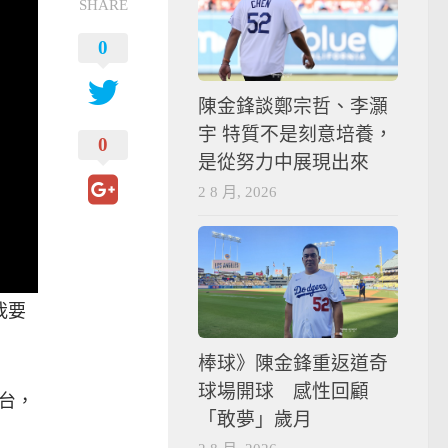
SHARE
0
陳金鋒談鄭宗哲、李灝
宇 特質不是刻意培養，
0
是從努力中展現出來
2 8 月, 2026
我要
棒球》陳金鋒重返道奇
球場開球 感性回顧
台，
「敢夢」歲月