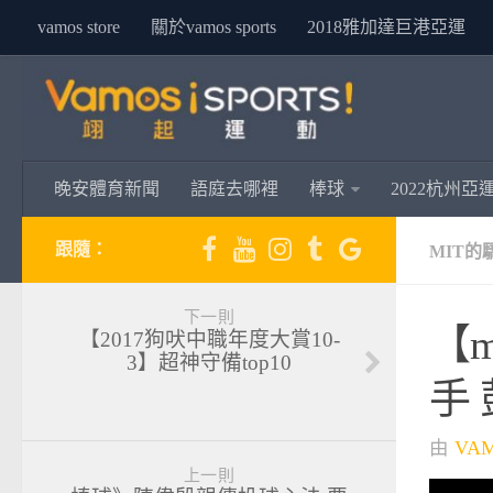
vamos store
關於vamos sports
2018雅加達巨港亞運
晚安體育新聞
語庭去哪裡
棒球
2022杭州亞
跟隨：
MIT的
下一則
【
【2017狗吠中職年度大賞10-
3】超神守備top10
手
由
VA
上一則