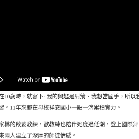
在10歲時，就寫下: 我的興趣是射箭、我想當國手，所以
習。11年來都在母校祥安國小一點一滴累積實力。
家楙的啟蒙教練，歐教練也陪伴她度過低潮，登上國際舞
年來兩人建立了深厚的師徒情感。