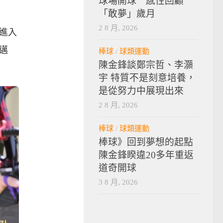
球場開球 感性回顧
「敢夢」歲月
2 8 月, 2026
進入
邁
棒球
/
球類運動
陳金鋒談鄭宗哲、李灝
宇 特質不是刻意培養，
是從努力中展現出來
2 8 月, 2026
棒球
/
球類運動
棒球》回到夢想的起點
陳金鋒睽違20多年重返
道奇開球
3 8 月, 2026