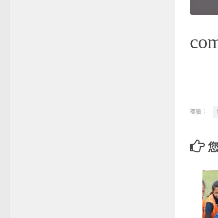
co
標籤：