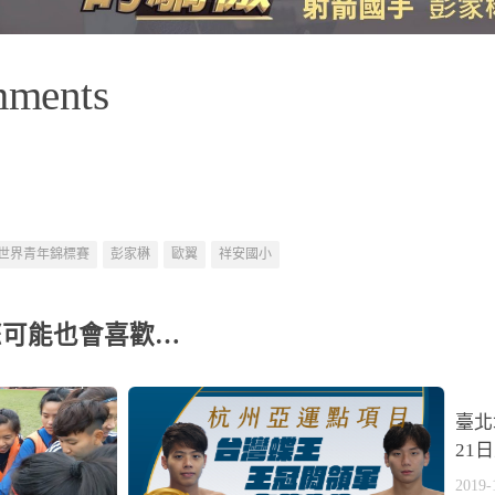
mments
世界青年錦標賽
彭家楙
歐翼
祥安國小
您可能也會喜歡…
臺北
21
2019-