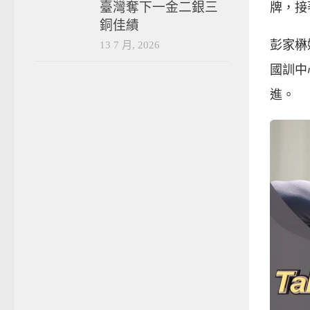
臺灣奪下一金二銀三
牌，接
銅佳績
彭家楙
13 7 月, 2026
國訓中
進。