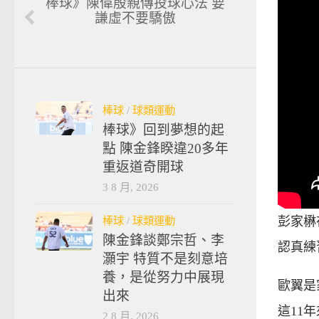
棒球》陳偉殷親傳投球心法 要
謙虛不要驕傲
棒球
/
球類運動
棒球》回到夢想的起
點 陳金鋒睽違20多年
重返道奇開球
3 8 月, 2026
棒球
/
球類運動
彭家楙
陳金鋒談鄭宗哲、李
認真練
灝宇 特質不是刻意培
養，是從努力中展現
歐翼是
出來
這11
2 8 月, 2026