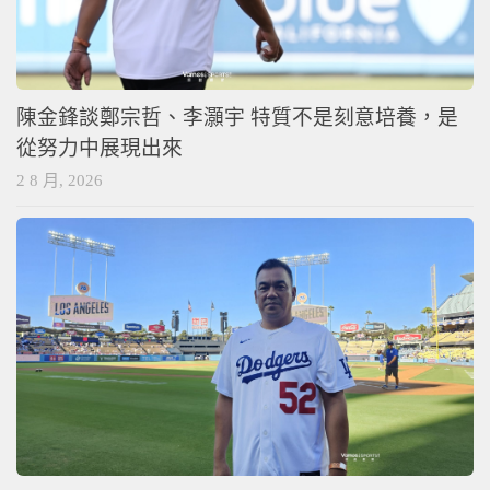
陳金鋒談鄭宗哲、李灝宇 特質不是刻意培養，是
從努力中展現出來
2 8 月, 2026