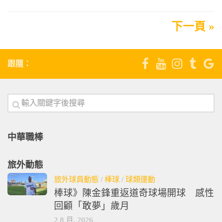
下一頁 »
跟隨：
中華職棒
旅外動態
旅外球員動態
/
棒球
/
球類運動
棒球》陳金鋒重返道奇球場開球 感性
回顧「敢夢」歲月
2 8 月, 2026