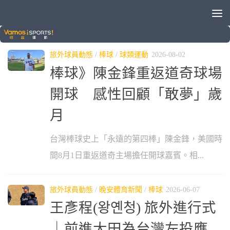
分類：
旅外球員動態
旅外球員動態
/
棒球
/
球類運動
2026-08-02
棒球》陳金鋒重返道奇球場
開球 感性回顧「敢夢」歲
月
台灣棒球史上「永遠的第四棒」陳金鋒，美國時
間8月1日重返道奇主場擔任開球嘉賓。相...
旅外球員動態
/
晚安體育新聞
/
棒球
2026-06-07
王彥程(왕옌청) 旅外進行式
｜前進大田為台灣左投應