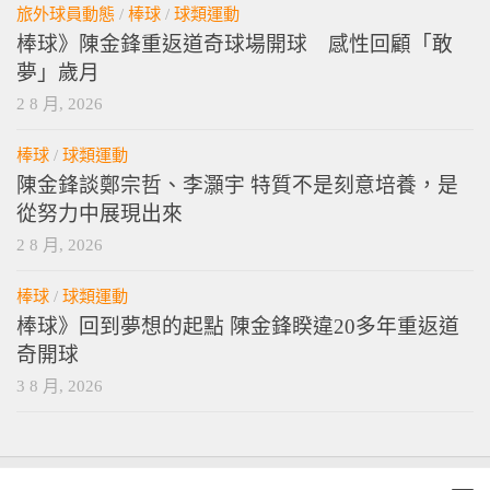
旅外球員動態
/
棒球
/
球類運動
棒球》陳金鋒重返道奇球場開球 感性回顧「敢
夢」歲月
2 8 月, 2026
棒球
/
球類運動
陳金鋒談鄭宗哲、李灝宇 特質不是刻意培養，是
從努力中展現出來
2 8 月, 2026
棒球
/
球類運動
棒球》回到夢想的起點 陳金鋒睽違20多年重返道
奇開球
3 8 月, 2026