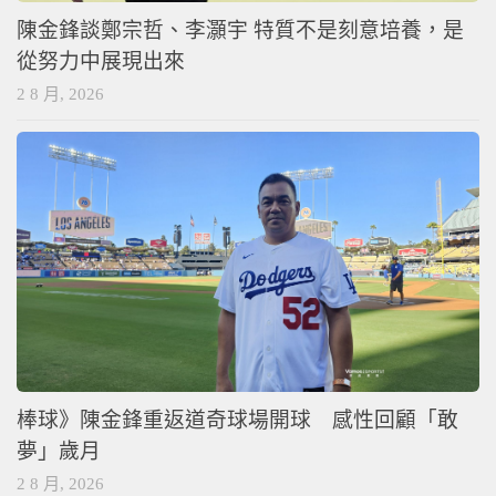
陳金鋒談鄭宗哲、李灝宇 特質不是刻意培養，是
從努力中展現出來
2 8 月, 2026
棒球》陳金鋒重返道奇球場開球 感性回顧「敢
夢」歲月
2 8 月, 2026