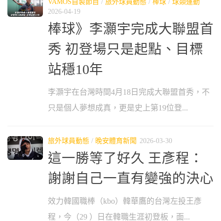
VAMOS自製節目
/
旅外球員動態
/
棒球
/
球類運動
2026-04-19
棒球》李灝宇完成大聯盟首
秀 初登場只是起點、目標
站穩10年
李灝宇在台灣時間4月18日完成大聯盟首秀，不
只是個人夢想成真，更是史上第19位登...
旅外球員動態
/
晚安體育新聞
2026-03-30
這一勝等了好久 王彥程：
謝謝自己一直有變強的決心
效力韓國職棒（kbo）韓華鷹的台灣左投王彥
程，今（29 ）日在韓職生涯初登板，面...