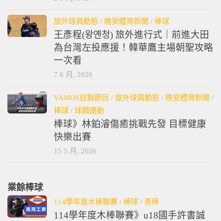
旅外球員動態
/
晚安體育新聞
/
棒球
王彥程(왕옌청) 旅外進行式｜前進大田
為台灣左投應援！韓華鷹主場朝聖攻略
一次看
7 6 月, 2026
VAMOS自製節目
/
旅外球員動態
/
晚安體育新聞
/
棒球
/
球類運動
棒球》林鉑濬傷癒挑戰先發 目標健康
快樂出賽
15 5 月, 2026
業餘棒球
114學年度木棒聯賽
/
棒球
/
青棒
114學年度木棒聯賽》u18國手許書誠