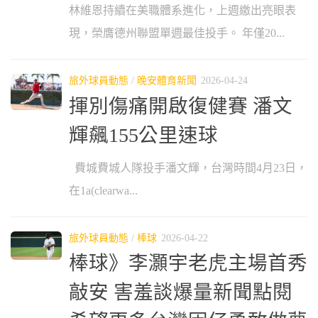
林維恩持續在美職體系進化，上週繳出亮眼表
現，榮膺德州聯盟單週最佳投手。 年僅20...
旅外球員動態
/
晚安體育新聞
2026-04-24
揮別傷痛開啟復健賽 潘文
輝飆155公里速球
費城費城人隊投手潘文輝，台灣時間4月23日，
在1a(clearwa...
旅外球員動態
/
棒球
2026-04-22
棒球》李灝宇老虎主場首秀
敲安 害羞談爆量新聞點閱