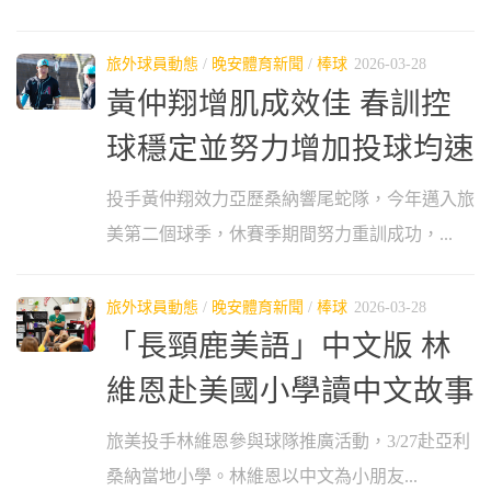
旅外球員動態
/
晚安體育新聞
/
棒球
2026-03-28
黃仲翔增肌成效佳 春訓控
球穩定並努力增加投球均速
投手黃仲翔效力亞歷桑納響尾蛇隊，今年邁入旅
美第二個球季，休賽季期間努力重訓成功，...
旅外球員動態
/
晚安體育新聞
/
棒球
2026-03-28
「長頸鹿美語」中文版 林
維恩赴美國小學讀中文故事
旅美投手林維恩參與球隊推廣活動，3/27赴亞利
桑納當地小學。林維恩以中文為小朋友...