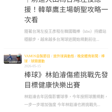
援！韓華鷹主場朝聖攻略一
次看
隨著台灣左投王彥程在韓國職棒（kbo）持續站
穩腳步，越來越多台灣球迷開始規劃前往...
VAMOS自製節目
/
旅外球員動態
/
晚安體育新聞
/
棒
球
/
球類運動
2026-05-15
棒球》林鉑濬傷癒挑戰先發
目標健康快樂出賽
林鉑濬去年因傷影響球季，今年按照球團規劃，
一步一步增加強度 今年林鉑濬也將挑戰先...