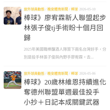
旅外球員動態
/
晚安體育新聞
/
棒球
2026-05-10
棒球》廖宥霖新人聯盟起步
林張子俊tj手術盼十個月回
歸
2025年美國職棒釀酒人隊簽下兩名台灣好手，分
別是投手林張子俊與內野手廖宥霖。去...
旅外球員動態
/
晚安體育新聞
/
棒球
2026-05-06
棒球》20歲林維恩持續進化
奪德州聯盟單週最佳投手
小抄＋日記本成關鍵武器