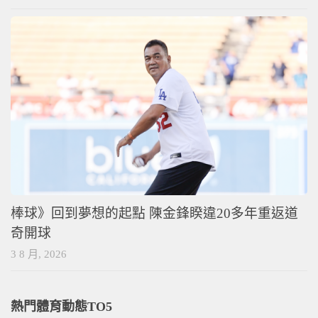
棒球》回到夢想的起點 陳金鋒睽違20多年重返道
奇開球
3 8 月, 2026
熱門體育動態TO5