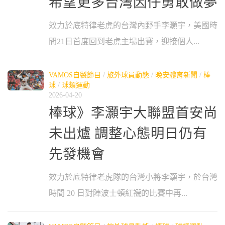
希望更多台灣因仔勇敢做夢
效力於底特律老虎的台灣內野手李灝宇，美國時
間21日首度回到老虎主場出賽，迎接個人...
VAMOS自製節目
/
旅外球員動態
/
晚安體育新聞
/
棒
球
/
球類運動
2026-04-20
棒球》李灝宇大聯盟首安尚
未出爐 調整心態明日仍有
先發機會
效力於底特律老虎隊的台灣小將李灝宇，於台灣
時間 20 日對陣波士頓紅襪的比賽中再...