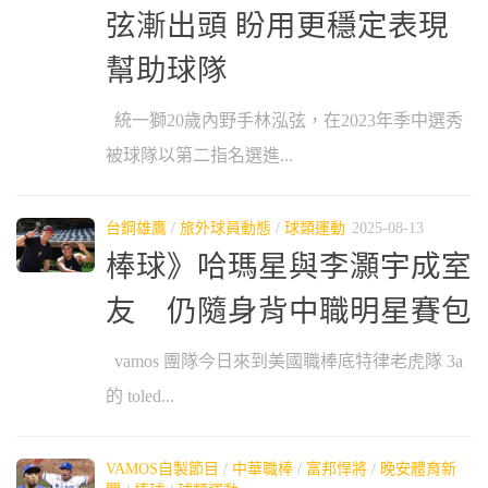
弦漸出頭 盼用更穩定表現
幫助球隊
統一獅20歲內野手林泓弦，在2023年季中選秀
被球隊以第二指名選進...
台鋼雄鷹
/
旅外球員動態
/
球類運動
2025-08-13
棒球》哈瑪星與李灝宇成室
友 仍隨身背中職明星賽包
vamos 團隊今日來到美國職棒底特律老虎隊 3a
的 toled...
VAMOS自製節目
/
中華職棒
/
富邦悍將
/
晚安體育新