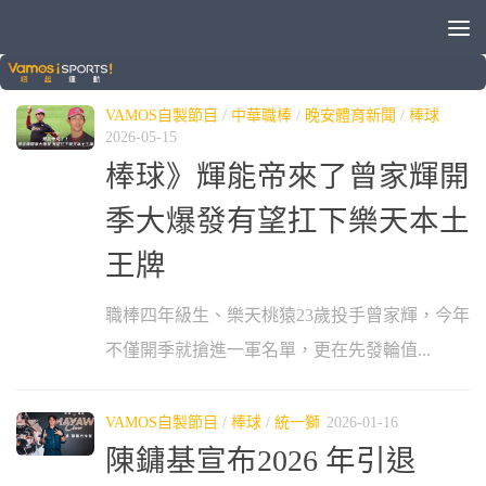
分類：
中華職棒
VAMOS自製節目
/
中華職棒
/
晚安體育新聞
/
棒球
2026-05-15
棒球》輝能帝來了曾家輝開
季大爆發有望扛下樂天本土
王牌
職棒四年級生、樂天桃猿23歲投手曾家輝，今年
不僅開季就搶進一軍名單，更在先發輪值...
VAMOS自製節目
/
棒球
/
統一獅
2026-01-16
陳鏞基宣布2026 年引退