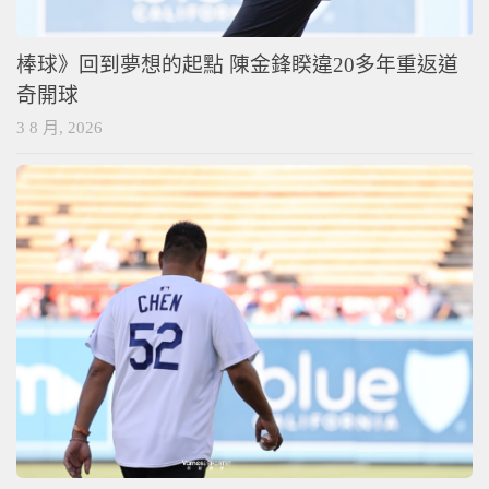
棒球》回到夢想的起點 陳金鋒睽違20多年重返道
奇開球
3 8 月, 2026