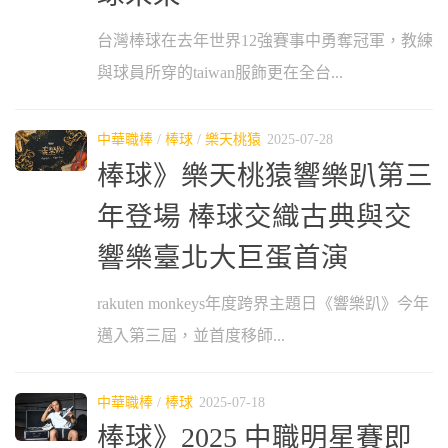
台灣棒球在去年世界12強賽事中勇奪冠軍，教練
與球員所穿的taiwan服飾更在全台...
中華職棒
/
棒球
/
樂天桃猿
2025-07-28
棒球》樂天桃猿響樂趴第三
年登場 棒球交織古典與交
響樂臺北大巨蛋首演
rakuten monkeys年度跨界主題日《響樂趴》今年
邁入第三屆，並首度移師...
中華職棒
/
棒球
2025-07-18
棒球》2025 中職明星賽即