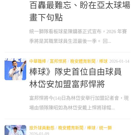
百轟最難忘、盼在亞太球場
畫下句點
統一獅隊看板球星陳鏞基正式宣布，2026 年賽
季將是其職業球員生涯最後一季。 回...
中華職棒
/
富邦悍將
/
晚安體育新聞
/
棒球
2026-01-14
棒球》隊史首位自由球員
林岱安加盟富邦悍將
富邦悍將今(14)日為林岱安舉行加盟記者會，現
場由領隊陳昭如為林岱安戴上悍將球帽...
旅外球員動態
/
晚安體育新聞
/
棒球
/
統一獅
2026-01-09