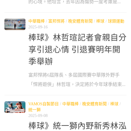
的心境。他坦言，去年因為傷勢一度考慮是...
中華職棒
/
富邦悍將
/
晚安體育新聞
/
棒球
/
球類運動
2025-09-16
棒球》林哲瑄記者會親自分
享引退心情 引退賽明年開
季舉辦
富邦悍將6屆隊長、多屆國際賽中華隊外野手
「悍將遊俠」林哲瑄，決定將於今年球季結束...
VAMOS自製節目
/
中華職棒
/
晚安體育新聞
/
棒球
/
統一獅
2025-09-08
棒球》統一獅內野新秀林泓