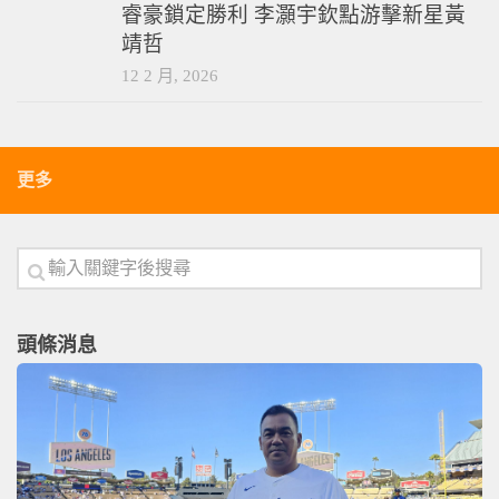
睿豪鎖定勝利 李灝宇欽點游擊新星黃
靖哲
12 2 月, 2026
更多
頭條消息