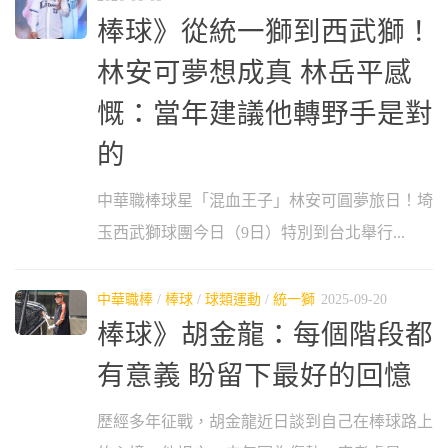
棒球》從統一獅到西武獅！
林安可夢想成真 林岳平感
慨：當年建議他轉野手是對
的
中華職棒球星「混血王子」林安可圓夢旅日！埼
玉西武獅球團今日（9日）特別到台北舉行...
中華職棒
/
棒球
/
球類運動
/
統一獅
2025-09-20
棒球》胡金龍：每個階段都
有意義 盼留下最好的回憶
歷經多年征戰，胡金龍近日談到自己在棒球路上