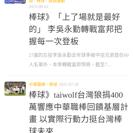
聞
/
棒球
/
球類運動
2025-08-02
棒球》「上了場就是最好
的」 李吳永勤轉戰富邦把
握每一次登板
27歲的左投李吳永勤去年球季被中信兄弟放在60
人名單外，本季轉戰富邦悍將，截至7...
中華職棒
/
棒球
2025-07-28
棒球》taiwolf台灣狼捐400
萬響應中華職棒回饋基層計
畫 以實際行動力挺台灣棒
球未來