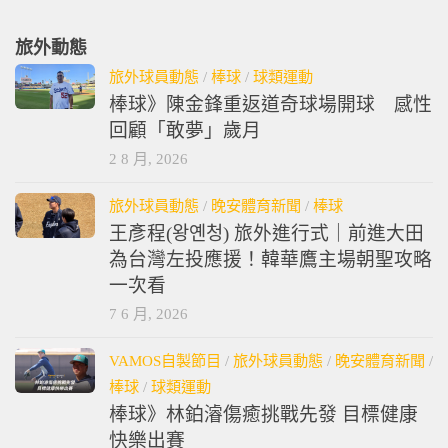
旅外動態
旅外球員動態
/
棒球
/
球類運動
棒球》陳金鋒重返道奇球場開球 感性
回顧「敢夢」歲月
2 8 月, 2026
旅外球員動態
/
晚安體育新聞
/
棒球
王彥程(왕옌청) 旅外進行式｜前進大田
為台灣左投應援！韓華鷹主場朝聖攻略
一次看
7 6 月, 2026
VAMOS自製節目
/
旅外球員動態
/
晚安體育新聞
/
棒球
/
球類運動
棒球》林鉑濬傷癒挑戰先發 目標健康
快樂出賽