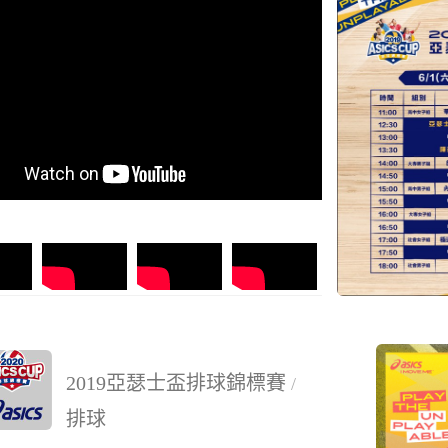
2019亞瑟士盃排球錦標賽
/
排球