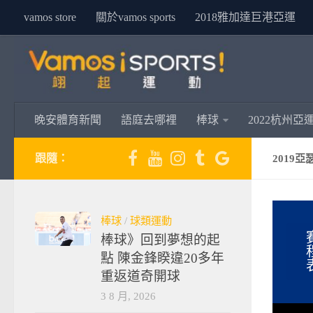
vamos store
關於vamos sports
2018雅加達巨港亞運
晚安體育新聞
語庭去哪裡
棒球
2022杭州亞
跟隨：
2019
棒球
/
球類運動
棒球》回到夢想的起
點 陳金鋒睽違20多年
重返道奇開球
3 8 月, 2026