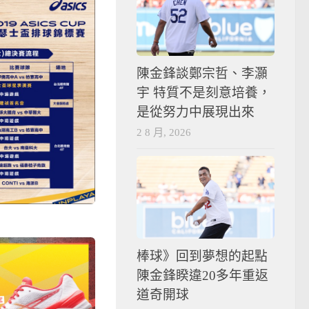
陳金鋒談鄭宗哲、李灝
宇 特質不是刻意培養，
是從努力中展現出來
2 8 月, 2026
棒球》回到夢想的起點
陳金鋒睽違20多年重返
道奇開球