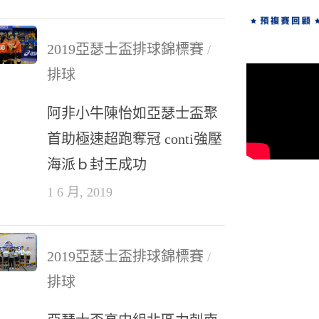
2019亞瑟士盃排球錦標賽
/
排球
阿非小牛陳怡如亞瑟士盃聚
首助極速超跑奪冠 conti強壓
海派ｂ封王成功
1 6 月, 2019
2019亞瑟士盃排球錦標賽
/
排球