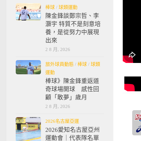
棒球
/
球類運動
陳金鋒談鄭宗哲、李
灝宇 特質不是刻意培
養，是從努力中展現
出來
2 8 月, 2026
旅外球員動態
/
棒球
/
球類
運動
棒球》陳金鋒重返道
奇球場開球 感性回
顧「敢夢」歲月
2 8 月, 2026
2026名古屋亞運
2026愛知名古屋亞州
運動會｜代表隊名單