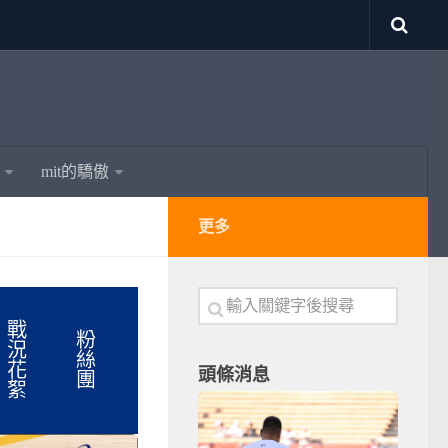
mit的驕傲
更多
戰
粉
況
絲
花
頭條消息
團
絮