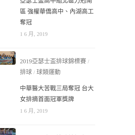
亞瑟士盃高中組北區力剋南
區 強權華僑高中、內湖高工
奪冠
1 6 月, 2019
2019亞瑟士盃排球錦標賽
/
排球
球類運動
/
中華醫大苦戰三局奪冠 台大
女排摘首面冠軍獎牌
1 6 月, 2019