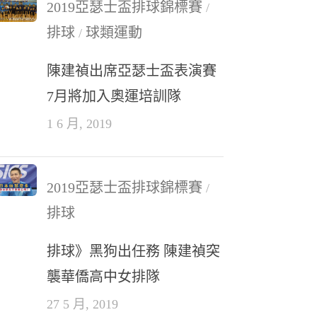
2019亞瑟士盃排球錦標賽
/
排球
球類運動
/
陳建禎出席亞瑟士盃表演賽
7月將加入奧運培訓隊
1 6 月, 2019
2019亞瑟士盃排球錦標賽
/
排球
排球》黑狗出任務 陳建禎突
襲華僑高中女排隊
27 5 月, 2019