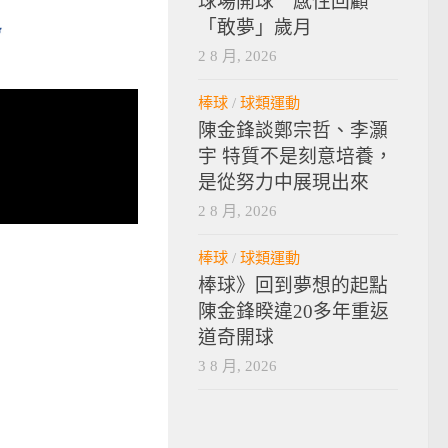
球場開球 感性回顧
「敢夢」歲月
2 8 月, 2026
棒球
/
球類運動
陳金鋒談鄭宗哲、李灝
宇 特質不是刻意培養，
是從努力中展現出來
2 8 月, 2026
棒球
/
球類運動
棒球》回到夢想的起點
陳金鋒睽違20多年重返
道奇開球
3 8 月, 2026