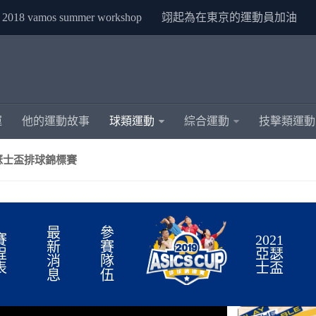
2018 vamos summer workshop
翊起為在東京的運動員加油
運
他的運動故事
球類運動
綜合運動
技擊類運動
亞瑟士盃排球錦標賽
最
參
賽
2021
新
賽
程
亞瑟
消
隊
表
士盃
息
伍