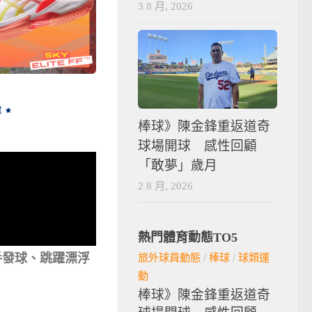
3 8 月, 2026
棒球》陳金鋒重返道奇
球場開球 感性回顧
「敢夢」歲月
2 8 月, 2026
熱門體育動態TO5
低手發球、跳躍漂浮
旅外球員動態
/
棒球
/
球類運
動
棒球》陳金鋒重返道奇