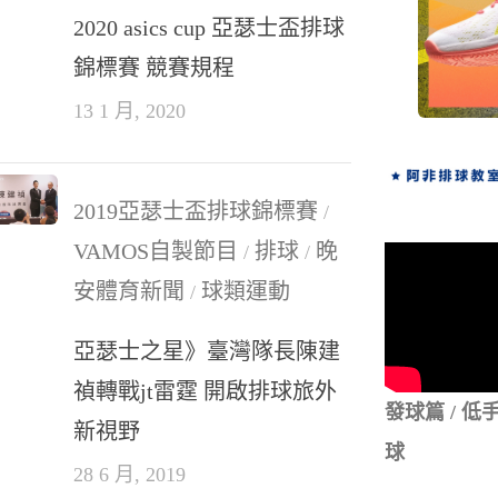
2020 asics cup 亞瑟士盃排球
錦標賽 競賽規程
13 1 月, 2020
2019亞瑟士盃排球錦標賽
/
VAMOS自製節目
排球
晚
/
/
安體育新聞
球類運動
/
亞瑟士之星》臺灣隊長陳建
禎轉戰jt雷霆 開啟排球旅外
發球篇 / 
新視野
球
28 6 月, 2019