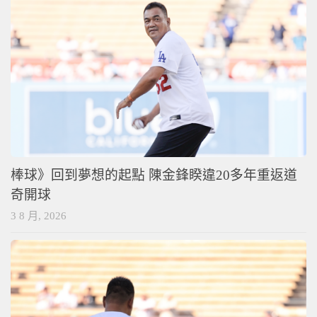
棒球》回到夢想的起點 陳金鋒睽違20多年重返道
奇開球
3 8 月, 2026