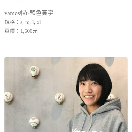
vamos帽t-藍色黃字
規格：s, m, l, xl
單價：
1,600
元