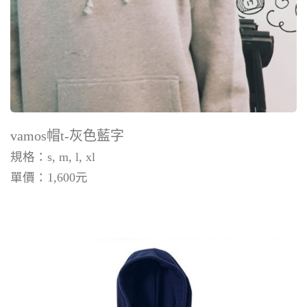
vamos帽t-灰色藍字
規格：s, m, l, xl
單價：
1,600
元