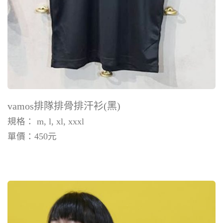
vamos排隊排骨排汗衫(黑)
規格： m, l, xl, xxxl
單價：
450
元