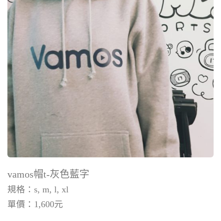
vamos帽t-灰色藍字
規格：s, m, l, xl
單價：
1,600
元