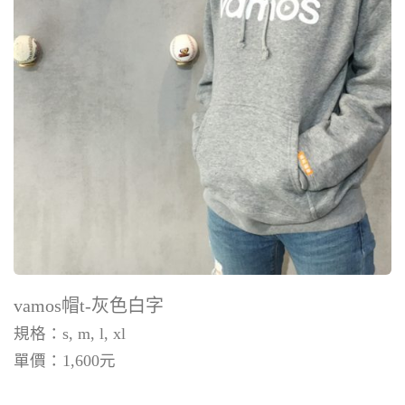
vamos帽t-灰色白字
規格：s, m, l, xl
單價：
1,600
元