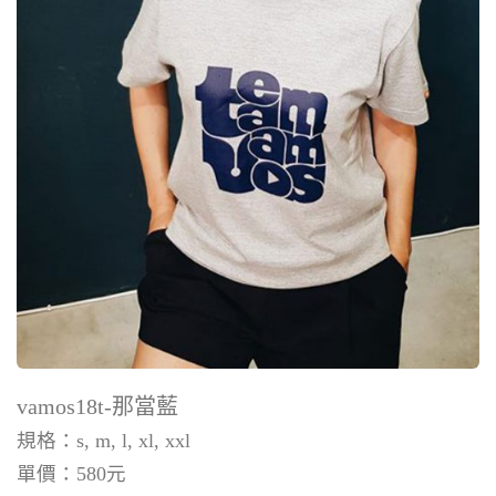
vamos18t-那當藍
規格：s, m, l, xl, xxl
單價：
580
元