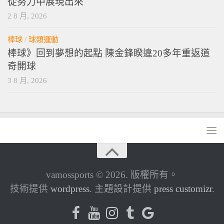
從努力中展現出來
2 8 月, 2026
棒球
/
球類運動
棒球》回到夢想的起點 陳金鋒睽違20多年重返道
奇開球
3 8 月, 2026
vamossports © 2026. 版權所有。
技術提供
wordpress
. 主題設計提供
press customizr
.