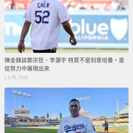
陳金鋒談鄭宗哲、李灝宇 特質不是刻意培養，是
從努力中展現出來
2 8 月, 2026