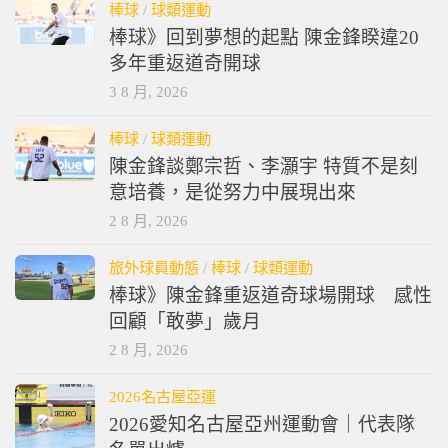
棒球
/
球類運動
棒球》回到夢想的起點 陳金鋒睽違20
多年重返道奇開球
3 8 月, 2026
棒球
/
球類運動
陳金鋒談鄭宗哲、李灝宇 特質不是刻
意培養，是從努力中展現出來
2 8 月, 2026
旅外球員動態
/
棒球
/
球類運動
棒球》陳金鋒重返道奇球場開球 感性
回顧「敢夢」歲月
2 8 月, 2026
2026名古屋亞運
2026愛知名古屋亞州運動會｜代表隊