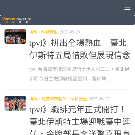
分類：
排球
排球
/
球類運動
2025-09-28
tpvl》拼出全場熱血 臺北
伊斯特五局惜敗但展現信念
tpvl 台灣職業排球聯盟開季進入第二日，臺北伊
斯特今日主場迎戰桃園雲豹。賽前舉...
排球
/
晚安體育新聞
/
球類運動
2025-09-27
tpvl》職排元年正式開打！
臺北伊斯特主場迎戰臺中連
莊，金牌部長李洋驚喜現身