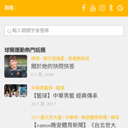
跟隨：
球類運動熱門話題
棒球
/
獅王發燒星
/
英雄獅房話
關於她的快問快答
6 5 月, 2016
中華男籃隊
/
籃球
【籃球】中華男籃 經典傳承
26 5 月, 2017
2017臺北世大運
/
中華隊
/
晚安體育新聞
/
棒球
【vamos晚安體育新聞】《台北世大