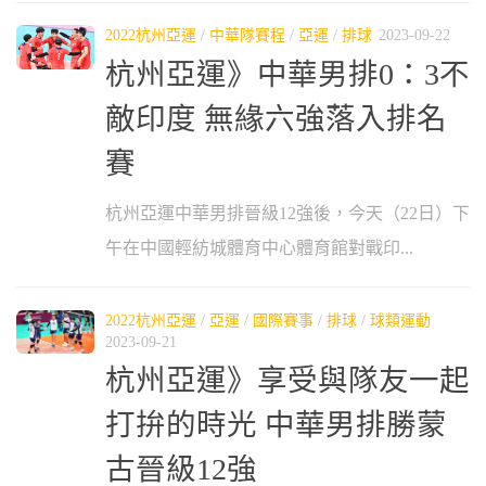
2022杭州亞運
/
中華隊賽程
/
亞運
/
排球
2023-09-22
杭州亞運》中華男排0：3不
敵印度 無緣六強落入排名
賽
杭州亞運中華男排晉級12強後，今天（22日）下
午在中國輕紡城體育中心體育館對戰印...
2022杭州亞運
/
亞運
/
國際賽事
/
排球
/
球類運動
2023-09-21
杭州亞運》享受與隊友一起
打拚的時光 中華男排勝蒙
古晉級12強