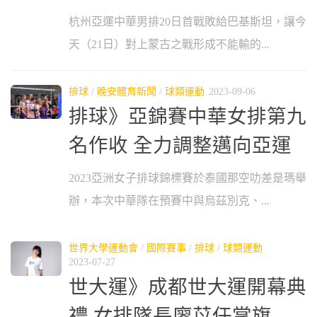
杭州亞運中華男排20日首戰敗給巴基斯坦，讓今
天（21日）對上蒙古之戰形成不能輸的...
排球
/
晚安體育新聞
/
球類運動
2023-09-06
排球》亞錦賽中華女排第九
名作收 全力調整邁向亞運
2023亞洲女子排球錦標賽於泰國那空叻差是瑪舉
辦，本次中華隊在預賽中與烏茲別克、...
世界大學運動會
/
國際賽事
/
排球
/
球類運動
2023-07-27
世大運》成都世大運開幕典
禮 女排隊長廖苡任掌旗