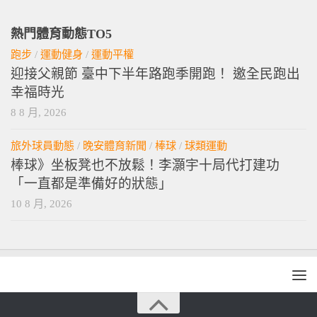
熱門體育動態TO5
跑步
/
運動健身
/
運動平權
迎接父親節 臺中下半年路跑季開跑！ 邀全民跑出
幸福時光
8 8 月, 2026
旅外球員動態
/
晚安體育新聞
/
棒球
/
球類運動
棒球》坐板凳也不放鬆！李灝宇十局代打建功
「一直都是準備好的狀態」
10 8 月, 2026