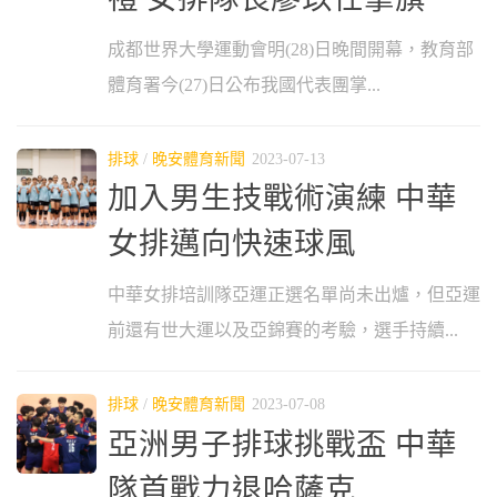
成都世界大學運動會明(28)日晚間開幕，教育部
體育署今(27)日公布我國代表團掌...
排球
/
晚安體育新聞
2023-07-13
加入男生技戰術演練 中華
女排邁向快速球風
中華女排培訓隊亞運正選名單尚未出爐，但亞運
前還有世大運以及亞錦賽的考驗，選手持續...
排球
/
晚安體育新聞
2023-07-08
亞洲男子排球挑戰盃 中華
隊首戰力退哈薩克