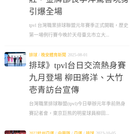
引爆全場
tpvl 台灣職業排球聯盟元年賽季正式開戰，歷史
第一場例行賽今晚於天母臺北市立大...
排球
/
晚安體育新聞
2025-08-01
排球》tpvl台日交流熱身賽
九月登場 柳田將洋、大竹
壱青訪台宣傳
台灣職業排球聯盟(tpvl)今日舉辦元年季前熱身
賽記者會，東京巨熊的明星球員柳田...
2022杭州亞運
/
中華隊
/
亞運
/
排球
2023-10-05