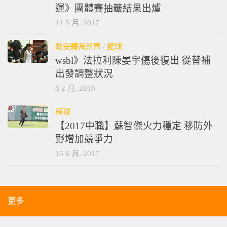
運》團體賽抽籤結果出爐
11 5 月, 2017
晚安體育新聞
/
籃球
wsbl》法拉利陳晏宇傷後復出 從替補
出發調整狀況
8 2 月, 2018
棒球
【2017中職】蘇智傑火力穩定 移防外
野增加競爭力
15 6 月, 2017
更多