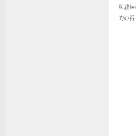
與教練
的心得