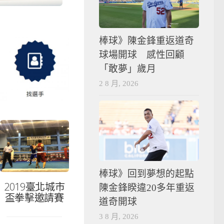
棒球》陳金鋒重返道奇
球場開球 感性回顧
「敢夢」歲月
2 8 月, 2026
棒球》回到夢想的起點
2019臺北城市
陳金鋒睽違20多年重返
盃拳擊邀請賽
道奇開球
3 8 月, 2026