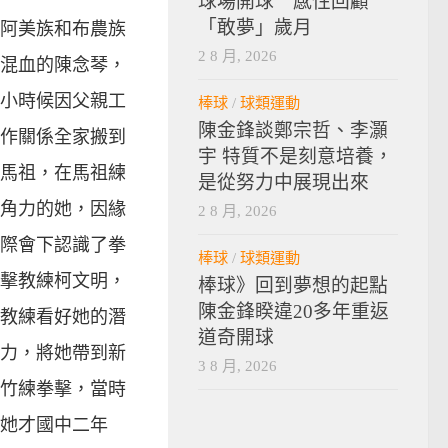
球場開球 感性回顧
阿美族和布農族
「敢夢」歲月
2 8 月, 2026
混血的陳念琴，
小時候因父親工
棒球
/
球類運動
陳金鋒談鄭宗哲、李灝
作關係全家搬到
宇 特質不是刻意培養，
馬祖，在馬祖練
是從努力中展現出來
角力的她，因緣
2 8 月, 2026
際會下認識了拳
棒球
/
球類運動
擊教練柯文明，
棒球》回到夢想的起點
陳金鋒睽違20多年重返
教練看好她的潛
道奇開球
力，將她帶到新
3 8 月, 2026
竹練拳擊，當時
她才國中二年