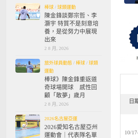
棒球
/
球類運動
陳金鋒談鄭宗哲、李
灝宇 特質不是刻意培
養，是從努力中展現
出來
2 8 月, 2026
旅外球員動態
/
棒球
/
球類
運動
棒球》陳金鋒重返道
奇球場開球 感性回
顧「敢夢」歲月
日
2 8 月, 2026
2026名古屋亞運
2026愛知名古屋亞州
10/17
運動會｜代表隊名單