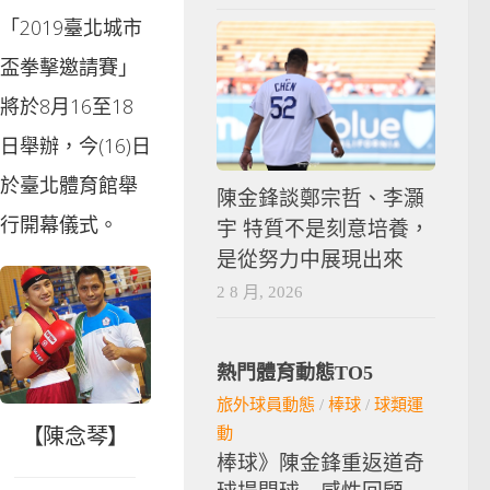
「2019臺北城市
盃拳擊邀請賽」
將於8月16至18
日舉辦，今(16)日
於臺北體育館舉
陳金鋒談鄭宗哲、李灝
行開幕儀式。
宇 特質不是刻意培養，
是從努力中展現出來
2 8 月, 2026
熱門體育動態TO5
旅外球員動態
/
棒球
/
球類運
【陳念琴】
動
棒球》陳金鋒重返道奇