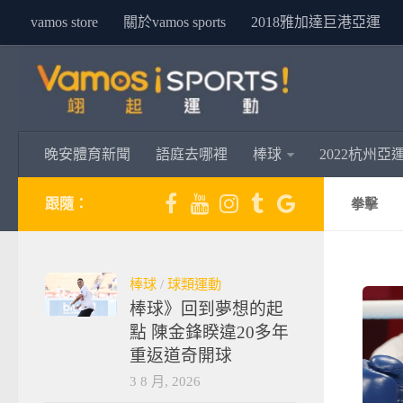
vamos store
關於vamos sports
2018雅加達巨港亞運
晚安體育新聞
語庭去哪裡
棒球
2022杭州亞
跟隨：
拳擊
棒球
/
球類運動
棒球》回到夢想的起
點 陳金鋒睽違20多年
重返道奇開球
3 8 月, 2026