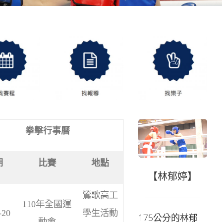
拳擊行事曆
期
比賽
地點
【林郁婷】
鶯歌高工
110年全國運
-20
學生活動
175公分的林郁
動會