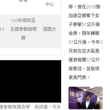
中心
婷，曾在2018雅
加達亞運奪下女
110年總統盃
子拳擊51公斤級
13
全國拳擊錦標
國體大
金牌，隔年轉戰
賽
57公斤級，今年3
月就在亞大區奧
運資格賽57公斤
級奪冠，並取得
東奧門票。
運拳擊隊陳念琴、吳詩儀，今天