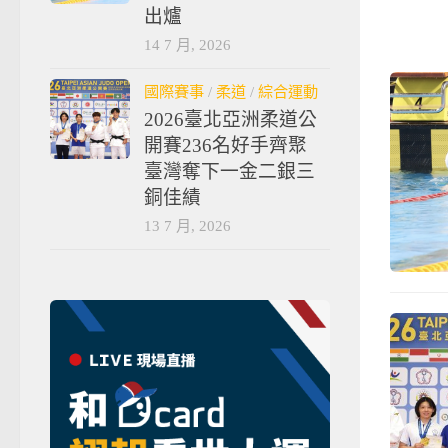
出爐
14 7 月, 2026
國際賽事
/
柔道
/
綜合運動
2026臺北亞洲柔道公
開賽236名好手齊聚
臺灣奪下一金二銀三
銅佳績
13 7 月, 2026