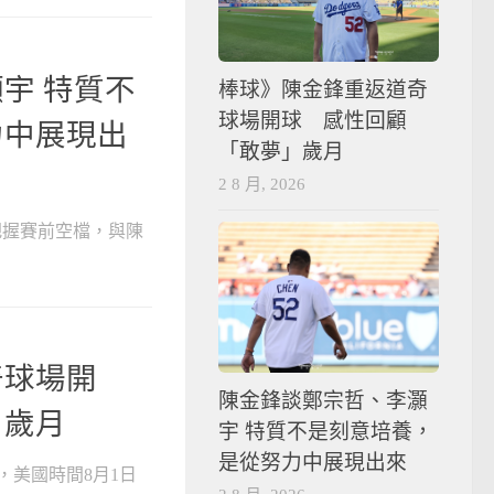
宇 特質不
棒球》陳金鋒重返道奇
球場開球 感性回顧
力中展現出
「敢夢」歲月
2 8 月, 2026
s 把握賽前空檔，與陳
奇球場開
陳金鋒談鄭宗哲、李灝
」歲月
宇 特質不是刻意培養，
是從努力中展現出來
，美國時間8月1日