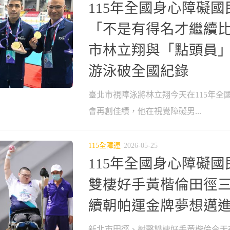
115年全國身心障礙
「不是有得名才繼續比
市林立翔與「點頭員
游泳破全國紀錄
臺北市視障泳將林立翔今天在115年全
會再創佳績，他在視覺障礙男...
115全障運
2026-05-25
115年全國身心障礙
雙棲好手黃楷倫田徑
續朝帕運金牌夢想邁
新北市田徑、射擊雙棲好手黃楷倫今天在