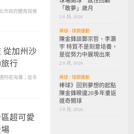
球場開球 感性回顧
「敢夢」歲月
北市政府體育局推
2 8 月, 2026
棒球
/
球類運動
陳金鋒談鄭宗哲、李灝
宇 特質不是刻意培養，
 從加州沙
是從努力中展現出來
動旅行
2 8 月, 2026
棒球
/
球類運動
邁阿密海灘；從辛
棒球》回到夢想的起點
陳金鋒睽違20多年重返
道奇開球
3 8 月, 2026
卡區超可愛
登場