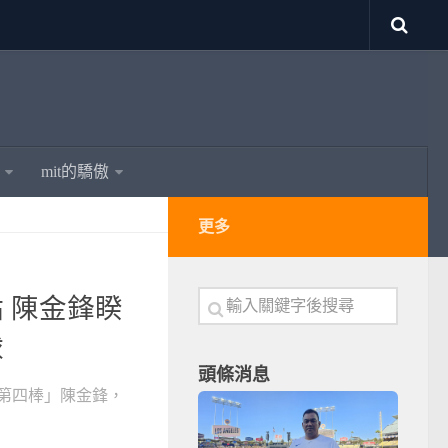
mit的驕傲
更多
 陳金鋒睽
球
頭條消息
第四棒」陳金鋒，