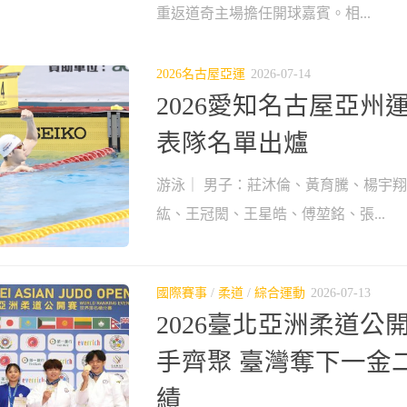
重返道奇主場擔任開球嘉賓。相...
2026名古屋亞運
2026-07-14
2026愛知名古屋亞州
表隊名單出爐
游泳｜ 男子：莊沐倫、黃育騰、楊宇
紘、王冠閎、王星皓、傅堃銘、張...
國際賽事
/
柔道
/
綜合運動
2026-07-13
2026臺北亞洲柔道公開
手齊聚 臺灣奪下一金
績