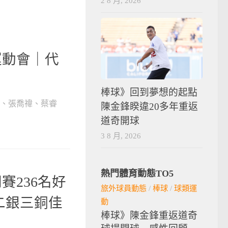
2 8 月, 2026
運動會｜代
棒球》回到夢想的起點
翔、張喬禕、蔡睿
陳金鋒睽違20多年重返
道奇開球
3 8 月, 2026
熱門體育動態TO5
賽236名好
旅外球員動態
/
棒球
/
球類運
二銀三銅佳
動
棒球》陳金鋒重返道奇