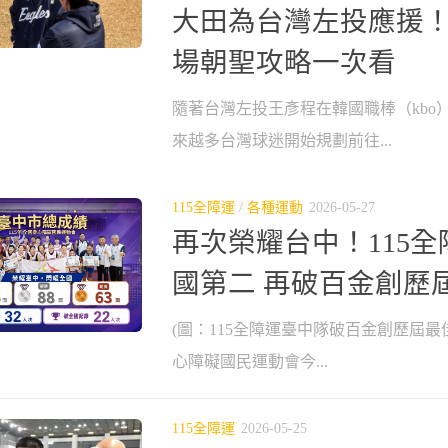
大田為台灣左投應援
場朝聖攻略一次看
隨著台灣左投王彥程在韓國職棒（kbo
來越多台灣球迷開始規劃前往...
115全障運
/
各種運動
2026-05-27
再次榮耀台中！115
國第二 再破百金創歷
(圖：115全障運臺中隊破百金創歷屆最佳
心障礙國民運動會今...
115全障運
2026-05-25