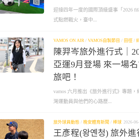
迎接四年一度的國際頂級盛事「2026 fi
式點燃戰火，臺中...
VAMOS ON AIR
/
VAMOS自製節目
/
田徑
/
陳羿岑旅外進行式｜20
亞運9月登場 來一場
旅吧！
vamos 六月推出《旅外進行式》專題
灣運動員與他們的心路歷...
旅外球員動態
/
晚安體育新聞
/
棒球
2026-06
王彥程(왕옌청) 旅外