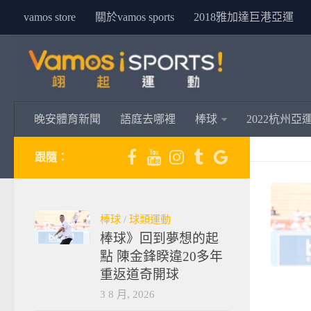
vamos store
關於vamos sports
2018雅加達巨港亞運
晚安體育新聞
語庭去哪裡
棒球
2022杭州亞
跟隨：
棒球
/
球類運動
棒球》回到夢想的起
點 陳金鋒睽違20多年
重返道奇開球
3 8 月, 2026