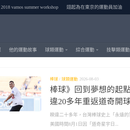
2018 vamos summer workshop
翊起為在東京的運動員加油
運
他的運動故事
球類運動
綜合運動
技擊類運動
棒球
/
球類運動
2026-08-03
棒球》回到夢想的起點
違20多年重返道奇開
睽違二十多年，台灣棒球史上「永遠的
美國時間8月1日因「道奇星宇日...