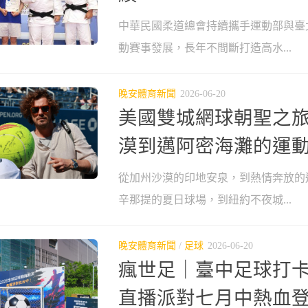
中華民國柔道總會持續攜手運動部與臺
動賽事發展，長年不間斷打造高水...
晚安體育新聞
2026-06-20
美國雙城網球朝聖之旅
漠到邁阿密海灘的運
從加州沙漠的印地安泉，到熱情奔放的
辛那提的夏日球場，到紐約不夜城...
晚安體育新聞
/
足球
2026-06-20
瘋世足｜臺中足球打
直播派對七月中熱血