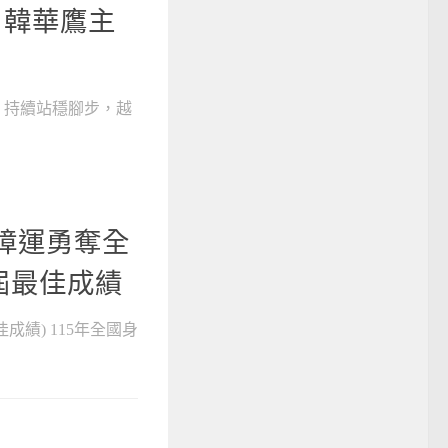
！韓華鷹主
）持續站穩腳步，越
全障運勇奪全
屆最佳成績
成績) 115年全國身