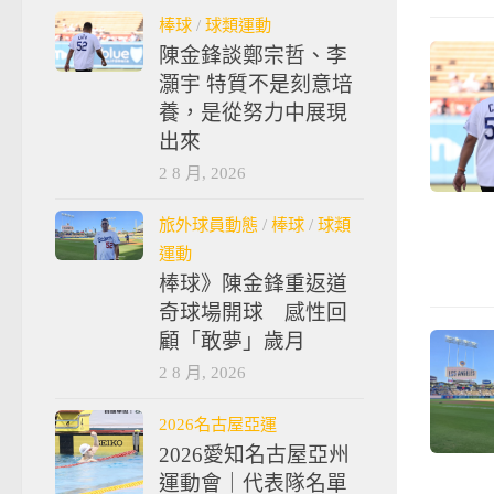
棒球
/
球類運動
陳金鋒談鄭宗哲、李
灝宇 特質不是刻意培
養，是從努力中展現
出來
2 8 月, 2026
旅外球員動態
/
棒球
/
球類
運動
棒球》陳金鋒重返道
奇球場開球 感性回
顧「敢夢」歲月
2 8 月, 2026
2026名古屋亞運
2026愛知名古屋亞州
運動會｜代表隊名單