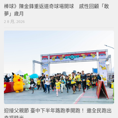
棒球》陳金鋒重返道奇球場開球 感性回顧「敢
夢」歲月
2 8 月, 2026
迎接父親節 臺中下半年路跑季開跑！ 邀全民跑出