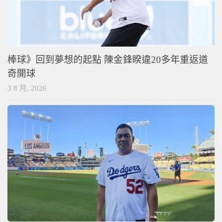
棒球》回到夢想的起點 陳金鋒睽違20多年重返道
奇開球
3 8 月, 2026