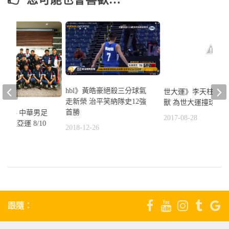
hbl》黃皓豪絕殺三分球氣
世大運》李天柱五月
走新榮 治平笑納隊史12強
獸 為世大運撞球加
首勝
52年 中華男足
2017-08-28
加達亞運 8/10
2018-12-26
7
跟隨：