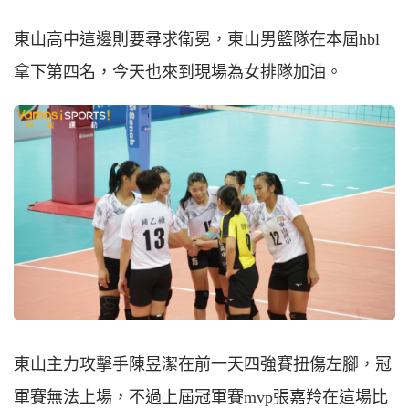
東山高中這邊則要尋求衛冕，東山男籃隊在本屆hbl
拿下第四名，今天也來到現場為女排隊加油。
東山主力攻擊手陳昱潔在前一天四強賽扭傷左腳，冠
軍賽無法上場，不過上屆冠軍賽mvp張嘉羚在這場比