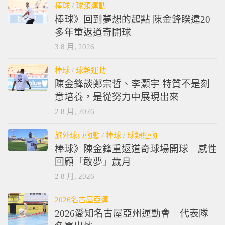
棒球
/
球類運動
棒球》回到夢想的起點 陳金鋒睽違20
多年重返道奇開球
3 8 月, 2026
棒球
/
球類運動
陳金鋒談鄭宗哲、李灝宇 特質不是刻
意培養，是從努力中展現出來
2 8 月, 2026
旅外球員動態
/
棒球
/
球類運動
棒球》陳金鋒重返道奇球場開球 感性
回顧「敢夢」歲月
2 8 月, 2026
2026名古屋亞運
2026愛知名古屋亞州運動會｜代表隊