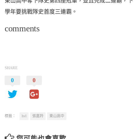
東山高中奪下隊史第四座冠軍，並且完成二連霸，下
學年要挑戰隊史首度三連霸。
comments
SHARE
0
0
標籤：
hvl
張嘉羚
東山高中
您可能也會喜歡…