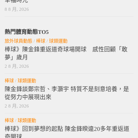
幸福時光
8 8 月, 2026
熱門體育動態TO5
旅外球員動態
/
棒球
/
球類運動
棒球》陳金鋒重返道奇球場開球 感性回顧「敢
夢」歲月
2 8 月, 2026
棒球
/
球類運動
陳金鋒談鄭宗哲、李灝宇 特質不是刻意培養，是
從努力中展現出來
2 8 月, 2026
棒球
/
球類運動
棒球》回到夢想的起點 陳金鋒睽違20多年重返道
奇開球