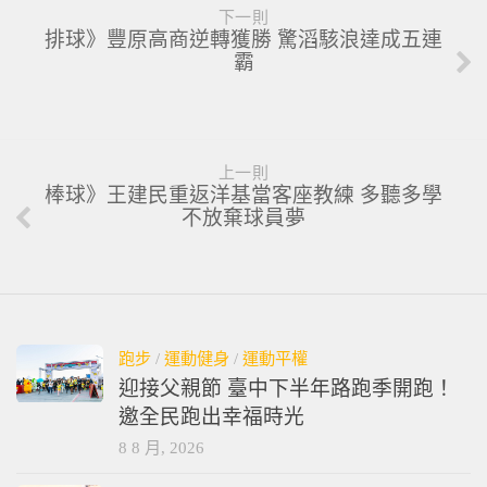
下一則
排球》豐原高商逆轉獲勝 驚滔駭浪達成五連
霸
上一則
棒球》王建民重返洋基當客座教練 多聽多學
不放棄球員夢
跑步
/
運動健身
/
運動平權
迎接父親節 臺中下半年路跑季開跑！
邀全民跑出幸福時光
8 8 月, 2026