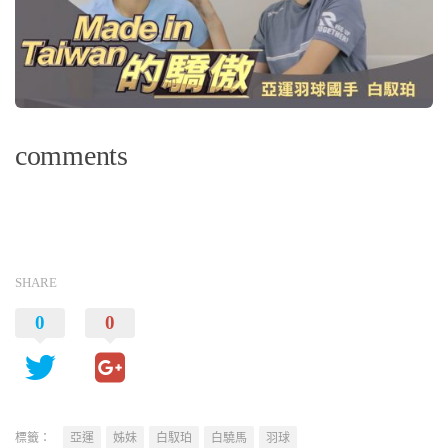
comments
SHARE
0
0
標籤：
亞運
姊妹
白馭珀
白驍馬
羽球