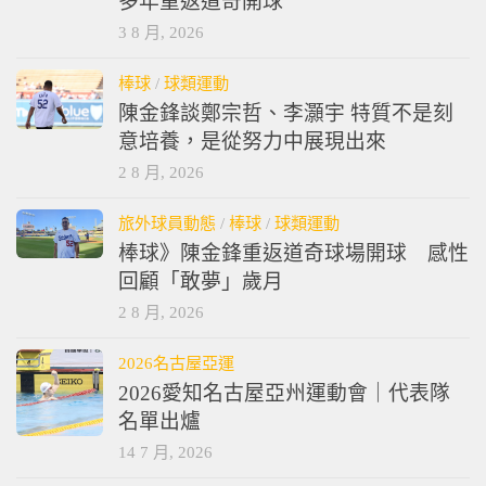
多年重返道奇開球
3 8 月, 2026
棒球
/
球類運動
陳金鋒談鄭宗哲、李灝宇 特質不是刻
意培養，是從努力中展現出來
2 8 月, 2026
旅外球員動態
/
棒球
/
球類運動
棒球》陳金鋒重返道奇球場開球 感性
回顧「敢夢」歲月
2 8 月, 2026
2026名古屋亞運
2026愛知名古屋亞州運動會｜代表隊
名單出爐
14 7 月, 2026