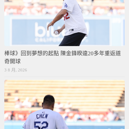
棒球》回到夢想的起點 陳金鋒睽違20多年重返道
奇開球
3 8 月, 2026