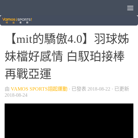
/
/
/
MIT的驕傲
VAMOS自製節目
球類運動
羽球
【mit的驕傲4.0】羽球姊
妹檔好感情 白馭珀接棒
再戰亞運
由
VAMOS SPORTS翊起運動
· 已發表
2018-08-22
· 已更新
2018-08-24