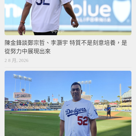
陳金鋒談鄭宗哲、李灝宇 特質不是刻意培養，是
從努力中展現出來
2 8 月, 2026