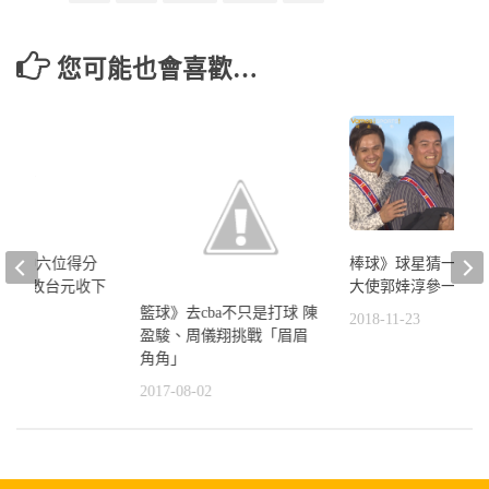
您可能也會喜歡…
泰陣中六位得分
棒球》球星猜一猜 
7:69擊敗台元收下
大使郭婞淳參一咖
籃球》去cba不只是打球 陳
2018-11-23
盈駿、周儀翔挑戰「眉眉
4
角角」
2017-08-02