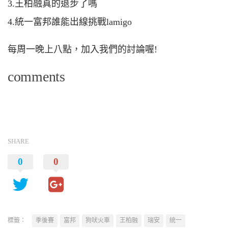
3.王柏融真的退步了嗎
4.統一富邦誰能出線挑戰lamigo
每周一晚上八點，加入我們的討論喔!
comments
SHARE
0
0
標籤：
季後賽
富邦
狗吠火車
王柏融
瑞安
統一