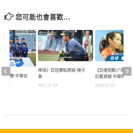
您可能也會喜歡…
【亞運倒數27天】
棒球》亞冠賽點將錄-陳子
亞盃決賽 中華女
后戴資穎 中華隊奪
豪
敗中國
2018-07-22
2017-11-03
7