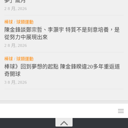
夢」歲月
2 8 月, 2026
棒球
/
球類運動
陳金鋒談鄭宗哲、李灝宇 特質不是刻意培養，是
從努力中展現出來
2 8 月, 2026
棒球
/
球類運動
棒球》回到夢想的起點 陳金鋒睽違20多年重返道
奇開球
3 8 月, 2026