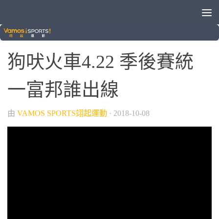
/
/
/
VAMOS自製節目
中華職棒
棒球
狗吠火車
狗吠火車4.22 季後賽統
一富邦誰出線
由
VAMOS SPORTS翊起運動
·
2018-10-08