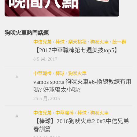
狗吠火車熱門話題
中信兄弟
/
棒球
/
樂天桃猿
/
狗吠火車
/
統一獅
【2017中華職棒第七週美技top5】
8 5 月, 2017
中華職棒
/
棒球
/
狗吠火車
vamos sports 狗吠火車#6-換總教練有用
嗎? 好球帶太小嗎?
25 5 月, 2015
中信兄弟
/
中華職棒
/
棒球
/
狗吠火車
【棒球】2016狗吠火車2.0#3中信兄弟
春訓篇