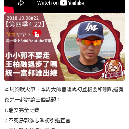
本周狗吠火車，本周大帥曹竣崵初登板要和喇叭還有
家梵一起討論三個話題：
1.瑞安完全比賽
2.不死鳥郭泓志季初引退宣言