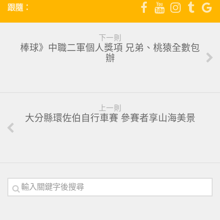
跟隨：
下一則
棒球》中職二軍個人獎項 兄弟、桃猿全數包
辦
上一則
大分縣環佐伯自行車賽 參賽者享山海美景