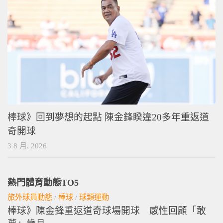
棒球》回到夢想的起點 陳金鋒睽違20多年重返道
奇開球
3 8 月, 2026
熱門體育動態TO5
旅外球員動態
/
棒球
/
球類運動
棒球》陳金鋒重返道奇球場開球 感性回顧「敢