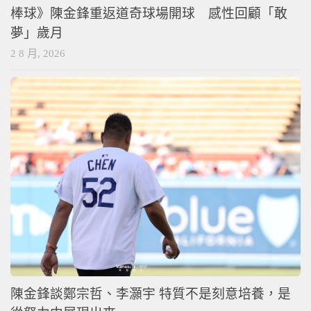
棒球》陳金鋒重返道奇球場開球 感性回顧「敢
夢」歲月
2 8 月, 2026
陳金鋒談鄭宗哲、李灝宇 特質不是刻意培養，是