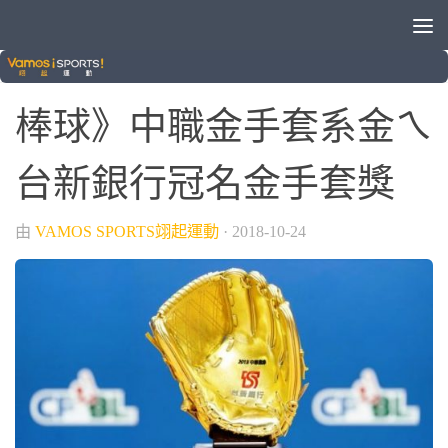
/
中華職棒
球類運動
棒球》中職金手套系金ㄟ
台新銀行冠名金手套獎
由
VAMOS SPORTS翊起運動
·
2018-10-24