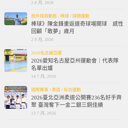
2 8 月, 2026
旅外球員動態
/
棒球
/
球類運動
棒球》陳金鋒重返道奇球場開球 感性
回顧「敢夢」歲月
2 8 月, 2026
2026名古屋亞運
2026愛知名古屋亞州運動會｜代表隊
名單出爐
14 7 月, 2026
國際賽事
/
柔道
/
綜合運動
2026臺北亞洲柔道公開賽236名好手齊
聚 臺灣奪下一金二銀三銅佳績
13 7 月, 2026