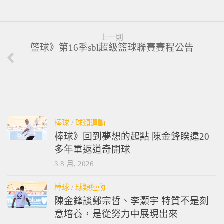
上一則
籃球》第16季sbl超級籃球聯賽賽程公告
棒球
/
球類運動
棒球》回到夢想的起點 陳金鋒睽違20
多年重返道奇開球
3 8 月, 2026
棒球
/
球類運動
陳金鋒談鄭宗哲、李灝宇 特質不是刻
意培養，是從努力中展現出來