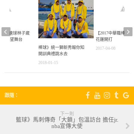
26】左投速球林子崴
【2017中華職棒】
選秀渴望舞台
花蓮開打
棒球》統一獅新秀報你知
5
2017-04-08
開訓典禮跳水去
2018-01-15
跟隨：
下一則
籃球》馬刺傳奇「大鎖」包溫訪台 擔任jr.
nba宣傳大使