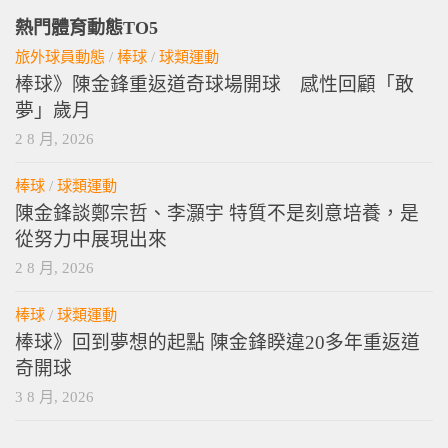
熱門體育動態TO5
旅外球員動態
/
棒球
/
球類運動
棒球》陳金鋒重返道奇球場開球 感性回顧「敢
夢」歲月
2 8 月, 2026
棒球
/
球類運動
陳金鋒談鄭宗哲、李灝宇 特質不是刻意培養，是
從努力中展現出來
2 8 月, 2026
棒球
/
球類運動
棒球》回到夢想的起點 陳金鋒睽違20多年重返道
奇開球
3 8 月, 2026