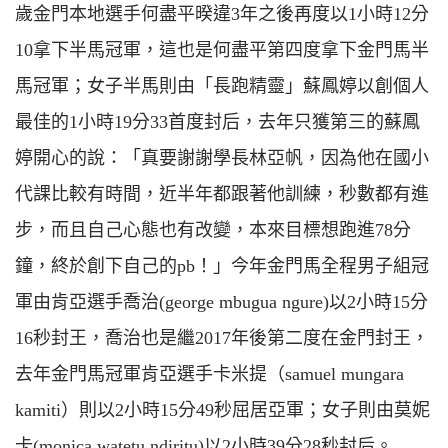
歲金門本地選手何盡平暌違3年之後再度以1小時12分
10拿下半馬冠軍，這也是何盡平第四度拿下金門馬半
馬冠軍；女子半馬則由「長跑精靈」蘇鳳婷以創個人
最佳的1小時19分33首度封后，去年只獲第三的蘇鳳
婷開心的說：「真要謝謝學長林亞帆，因為他在國小
代課比較有時間，近半年都跟著他訓練，秒數都有進
步，而且自己心態也有改變，本來目標想跑進78分
鐘，終於創下自己的pb！」今年金門馬全程男子組冠
軍由肯亞選手喬治(george mbugua ngure)以2小時15分
16秒封王，喬治也是繼2017年後第二度在金門封王，
去年金門馬冠軍肯亞選手卡米提（samuel mungara
kamiti）則以2小時15分49秒屈居亞軍；女子則由莫妮
卡(monica watetu ndiritu)以2小時39分28秒封后。