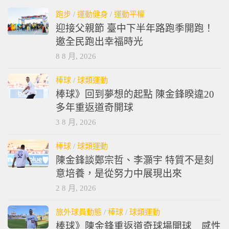
跑步
/
運動健身
/
運動平權
迎接父親節 臺中下半年路跑季開跑！
邀全民跑出幸福時光
8 8 月, 2026
棒球
/
球類運動
棒球》回到夢想的起點 陳金鋒睽違20
多年重返道奇開球
3 8 月, 2026
棒球
/
球類運動
陳金鋒談鄭宗哲、李灝宇 特質不是刻
意培養，是從努力中展現出來
2 8 月, 2026
旅外球員動態
/
棒球
/
球類運動
棒球》陳金鋒重返道奇球場開球 感性