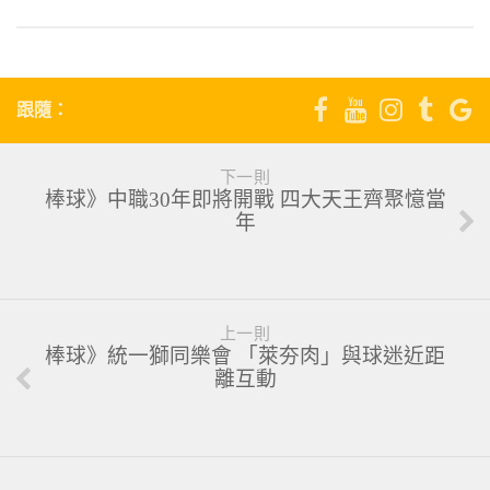
跟隨：
下一則
棒球》中職30年即將開戰 四大天王齊聚憶當
年
上一則
棒球》統一獅同樂會 「萊夯肉」與球迷近距
離互動