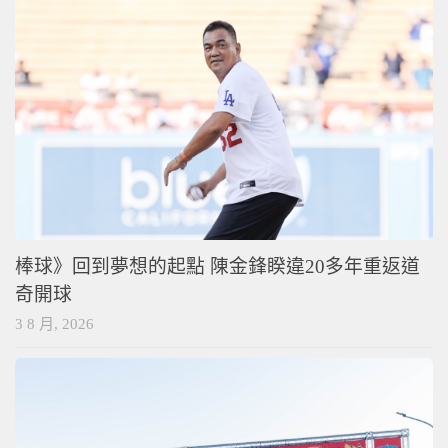
棒球》回到夢想的起點 陳金鋒睽違20多年重返道
奇開球
3 8 月, 2026