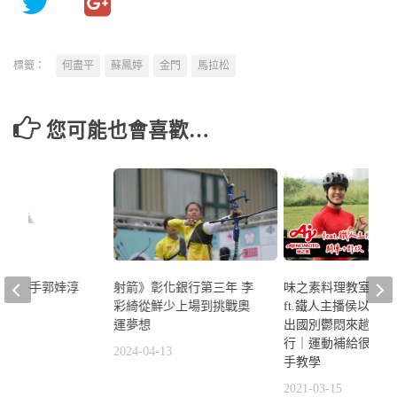
標籤：
何盡平
蘇鳳婷
金門
馬拉松
您可能也會喜歡…
舉重好手郭婞淳
射箭》彰化銀行第三年 李
味之素料理教室》徐
彩綺從鮮少上場到挑戰奧
ft.鐵人主播侯以理
運夢想
出國別鬱悶來趟春天
7
行｜運動補給很簡單
2024-04-13
手教學
2021-03-15