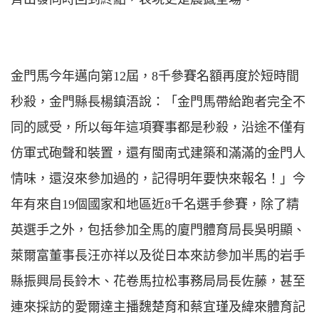
金門馬今年邁向第12屆，8千參賽名額再度於短時間
秒殺，金門縣長楊鎮浯說：「金門馬帶給跑者完全不
同的感受，所以每年這項賽事都是秒殺，沿途不僅有
仿軍式砲聲和裝置，還有閩南式建築和滿滿的金門人
情味，還沒來參加過的，記得明年要快來報名！」今
年有來自19個國家和地區近8千名選手參賽，除了精
英選手之外，包括參加全馬的廈門體育局長吳明顯、
萊爾富董事長汪亦祥以及從日本來訪參加半馬的岩手
縣振興局長鈴木、花卷馬拉松事務局局長佐藤，甚至
連來採訪的愛爾達主播魏楚育和蔡宜瑾及緯來體育記