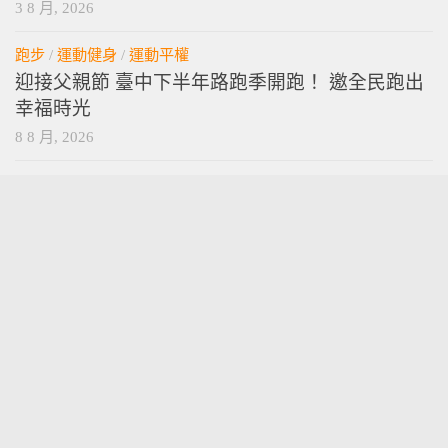
3 8 月, 2026
跑步
/
運動健身
/
運動平權
迎接父親節 臺中下半年路跑季開跑！ 邀全民跑出
幸福時光
8 8 月, 2026
vamossports © 2026. 版權所有。
技術提供
wordpress
. 主題設計提供
press customizr
.