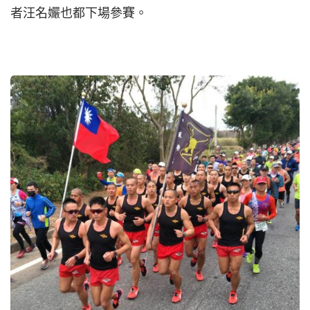
者汪名孍也都下場參賽。