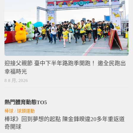
迎接父親節 臺中下半年路跑季開跑！ 邀全民跑出
幸福時光
8 8 月, 2026
熱門體育動態TO5
棒球
/
球類運動
棒球》回到夢想的起點 陳金鋒睽違20多年重返道
奇開球