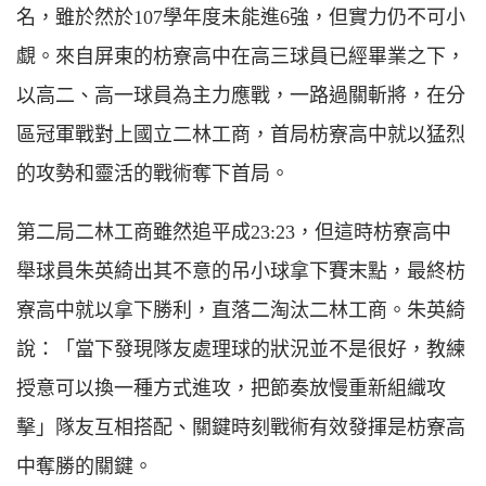
名，雖於然於107學年度未能進6強，但實力仍不可小
覷。來自屏東的枋寮高中在高三球員已經畢業之下，
以高二、高一球員為主力應戰，一路過關斬將，在分
區冠軍戰對上國立二林工商，首局枋寮高中就以猛烈
的攻勢和靈活的戰術奪下首局。
第二局二林工商雖然追平成23:23，但這時枋寮高中
舉球員朱英綺出其不意的吊小球拿下賽末點，最終枋
寮高中就以拿下勝利，直落二淘汰二林工商。朱英綺
說：「當下發現隊友處理球的狀況並不是很好，教練
授意可以換一種方式進攻，把節奏放慢重新組織攻
擊」隊友互相搭配、關鍵時刻戰術有效發揮是枋寮高
中奪勝的關鍵。