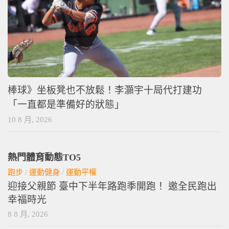
棒球》坐板凳也不放鬆！李灝宇十局代打建功
「一直都是準備好的狀態」
10 8 月, 2026
熱門體育動態TO5
跑步
/
運動健身
/
運動平權
迎接父親節 臺中下半年路跑季開跑！ 邀全民跑出
幸福時光
8 8 月, 2026