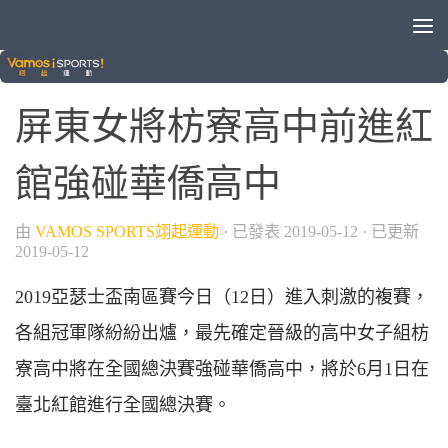
/
2019亞瑟士盃排球錦標賽
排球
屏東女將枋寮高中前進紅
館強碰華僑高中
由
VAMOS SPORTS翊起運動
· 已發表
2019-05-12
· 已更新
2019-05-12
2019亞瑟士盃南區賽今日（12日）進入刺激的複賽，
各組冠軍隊紛紛出爐，最先確定晉級的高中女子組枋
寮高中將在全國總決賽強碰華僑高中，將於6月1日在
臺北紅館進行全國總決賽。