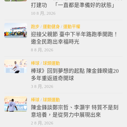
棒球》坐板凳也不放鬆！李灝宇十局代
打建功 「一直都是準備好的狀態」
10 8 月, 2026
跑步
/
運動健身
/
運動平權
迎接父親節 臺中下半年路跑季開跑！
邀全民跑出幸福時光
8 8 月, 2026
棒球
/
球類運動
棒球》回到夢想的起點 陳金鋒睽違20
多年重返道奇開球
3 8 月, 2026
棒球
/
球類運動
陳金鋒談鄭宗哲、李灝宇 特質不是刻
意培養，是從努力中展現出來