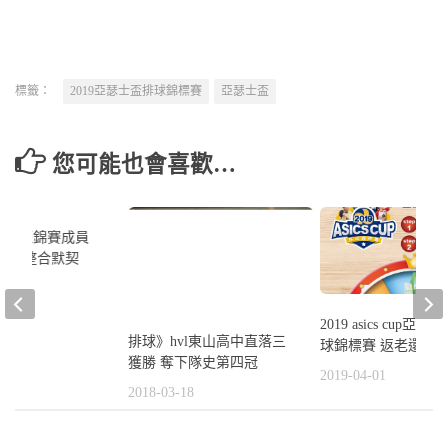
標籤：
2019亞瑟士盃排球錦標賽
亞瑟士盃
您可能也會喜歡…
2019 asics cup亞
排球》hvl東山高中直落三
男排亞錦賽成員
球錦標賽 返老還童
獲勝 奪下隊史第四冠
緊腳步整合默契
2019-04-01
2018-03-18
1