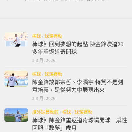
棒球
/
球類運動
棒球》回到夢想的起點 陳金鋒睽違20
多年重返道奇開球
3 8 月, 2026
棒球
/
球類運動
陳金鋒談鄭宗哲、李灝宇 特質不是刻
意培養，是從努力中展現出來
2 8 月, 2026
旅外球員動態
/
棒球
/
球類運動
棒球》陳金鋒重返道奇球場開球 感性
回顧「敢夢」歲月