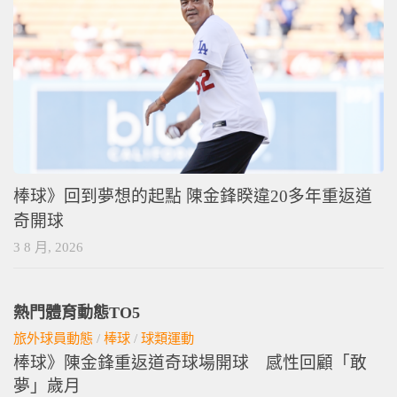
棒球》回到夢想的起點 陳金鋒睽違20多年重返道
奇開球
3 8 月, 2026
熱門體育動態TO5
旅外球員動態
/
棒球
/
球類運動
棒球》陳金鋒重返道奇球場開球 感性回顧「敢
夢」歲月