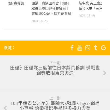
秒破大會紀錄(賽後訪
開講｜奧運田徑史｜如何
航空業 黃正豪全障
取得東奧田徑參賽資格｜
續尋人生「三角平衡
東奧100公尺、接力賽看點
6
2026-05-19
2021-06-23
跟隨：
下一則
田徑》田徑隊三度前往日本靜岡移訓 備戰世
錦賽放眼東京奧運
上一則
108年體表會之星》臺師大x韓團k-tigers踢進
小巨蛋 跆拳道選手呈現多樣力與美