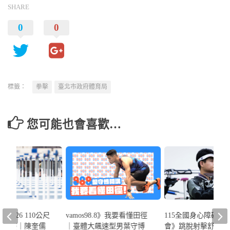
SHARE
0
0
標籤：
拳擊
臺北市政府體育局
您可能也會喜歡…
》2/26 110公尺
vamos98.8》我要看懂田徑
115全國身心障礙國
男決賽｜陳奎儒
｜臺體大飆速型男葉守博
會》跳脫射擊舒適圈