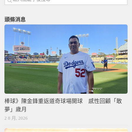
頭條消息
棒球》陳金鋒重返道奇球場開球 感性回顧「敢
夢」歲月
2 8 月, 2026