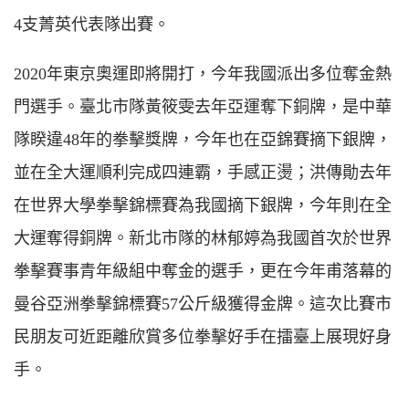
4支菁英代表隊出賽。
2020年東京奧運即將開打，今年我國派出多位奪金熱
門選手。臺北市隊黃筱雯去年亞運奪下銅牌，是中華
隊睽違48年的拳擊獎牌，今年也在亞錦賽摘下銀牌，
並在全大運順利完成四連霸，手感正燙；洪傳勛去年
在世界大學拳擊錦標賽為我國摘下銀牌，今年則在全
大運奪得銅牌。新北市隊的林郁婷為我國首次於世界
拳擊賽事青年級組中奪金的選手，更在今年甫落幕的
曼谷亞洲拳擊錦標賽57公斤級獲得金牌。這次比賽市
民朋友可近距離欣賞多位拳擊好手在擂臺上展現好身
手。