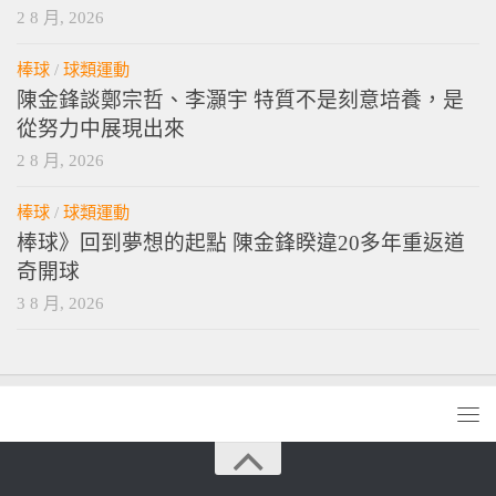
2 8 月, 2026
棒球
/
球類運動
陳金鋒談鄭宗哲、李灝宇 特質不是刻意培養，是
從努力中展現出來
2 8 月, 2026
棒球
/
球類運動
棒球》回到夢想的起點 陳金鋒睽違20多年重返道
奇開球
3 8 月, 2026