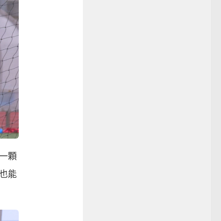
一顆
也能