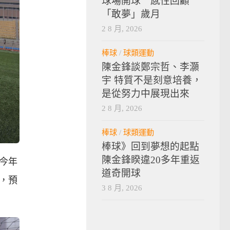
球場開球 感性回顧
「敢夢」歲月
2 8 月, 2026
棒球
/
球類運動
陳金鋒談鄭宗哲、李灝
宇 特質不是刻意培養，
是從努力中展現出來
2 8 月, 2026
棒球
/
球類運動
棒球》回到夢想的起點
陳金鋒睽違20多年重返
，今年
道奇開球
，預
3 8 月, 2026