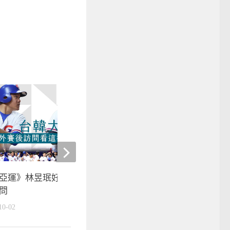
亞運》林昱珉好投壓制韓國 賽
棒球》 旅美第三年球季空
問
庭、鄧愷威返台自主訓練
10-02
2020-09-06