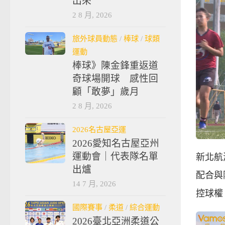
出來
2 8 月, 2026
旅外球員動態
/
棒球
/
球類
運動
棒球》陳金鋒重返道
奇球場開球 感性回
顧「敢夢」歲月
2 8 月, 2026
2026名古屋亞運
2026愛知名古屋亞州
運動會｜代表隊名單
新北航
出爐
配合與
14 7 月, 2026
控球權
國際賽事
/
柔道
/
綜合運動
2026臺北亞洲柔道公