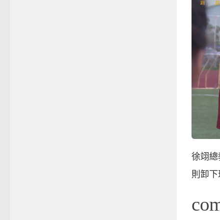
徐翊總
則卸下
co