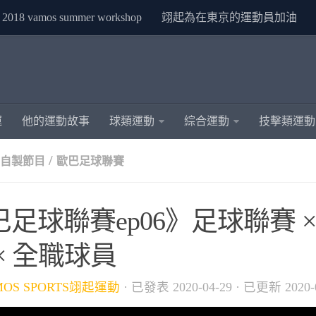
2018 vamos summer workshop
翊起為在東京的運動員加油
運
他的運動故事
球類運動
綜合運動
技擊類運動
/
S自製節目
歐巴足球聯賽
巴足球聯賽ep06》足球聯賽 
× 全職球員
MOS SPORTS翊起運動
· 已發表
2020-04-29
· 已更新
2020-