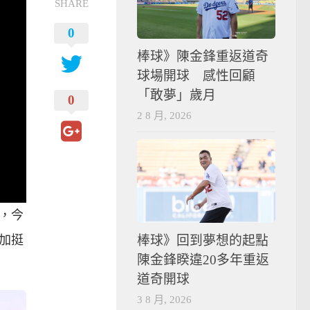
SHARE
0
棒球》陳金鋒重返道奇
球場開球 感性回顧
「敢夢」歲月
0
2 8 月, 2026
戰，今
棒球》回到夢想的起點
加挺
陳金鋒睽違20多年重返
道奇開球
3 8 月, 2026