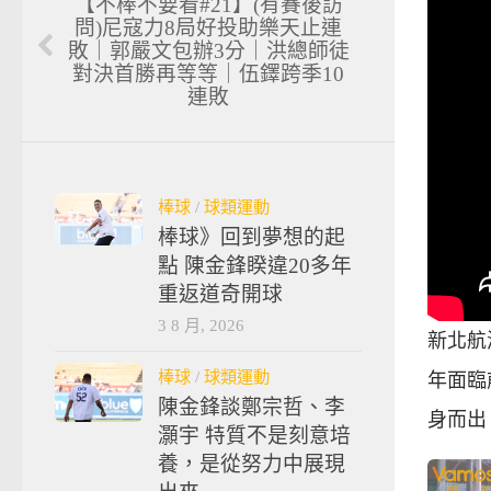
【不棒不要看#21】(有賽後訪
問)尼寇力8局好投助樂天止連
敗｜郭嚴文包辦3分｜洪總師徒
對決首勝再等等｜伍鐸跨季10
連敗
棒球
/
球類運動
棒球》回到夢想的起
點 陳金鋒睽違20多年
重返道奇開球
3 8 月, 2026
新北航
棒球
/
球類運動
年面臨
陳金鋒談鄭宗哲、李
身而出
灝宇 特質不是刻意培
養，是從努力中展現