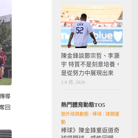
陳金鋒談鄭宗哲、李灝
宇 特質不是刻意培養，
是從努力中展現出來
2 8 月, 2026
傳導
熱門體育動態TO5
奪回
旅外球員動態
/
棒球
/
球類運
動
棒球》陳金鋒重返道奇