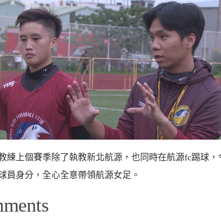
教練上個賽季除了執教新北航源，也同時在航源fc踢球，
球員身分，全心全意帶領航源女足。
mments