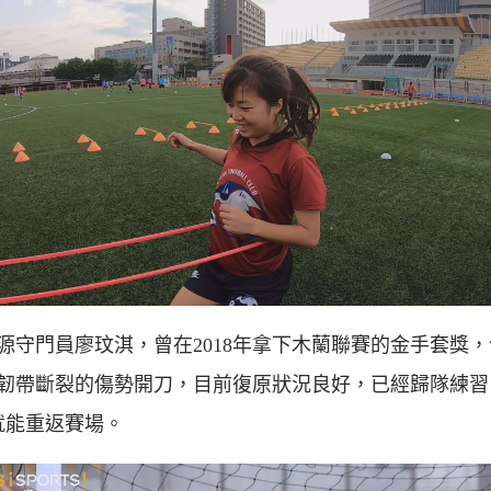
源守門員廖玟淇，曾在2018年拿下木蘭聯賽的金手套獎
韌帶斷裂的傷勢開刀，目前復原狀況良好，已經歸隊練習
就能重返賽場。