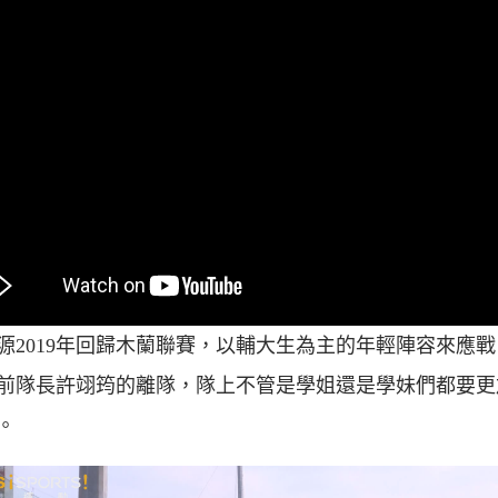
源2019年回歸木蘭聯賽，以輔大生為主的年輕陣容來應
前隊長許翊筠的離隊，隊上不管是學姐還是學妹們都要更
。