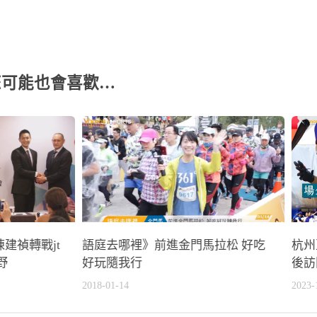
您可能也會喜歡…
建禎轉戰jt
語庭去哪裡》前進金門馬拉松 好吃
杭州
野
好玩隨我行
後訪
2018-01-14
2023-