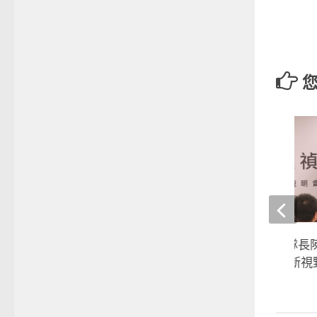
亞瑟士之星》臺灣隊長陳
雷霆 開啟排球旅外新視
2019-06-28