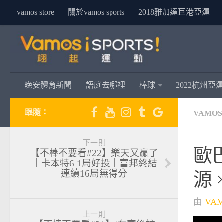
vamos store
關於vamos sports
2018雅加達巨港亞運
晚安體育新聞
語庭去哪裡
棒球
2022杭州亞
跟隨：
VAMO
下一則
歐
【不棒不要看#22】樂天又贏了
｜卡本特6.1局好投｜富邦終結
連續16局無得分
源 
由
VA
上一則