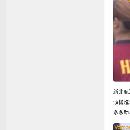
新北航
頭槌進
多多助