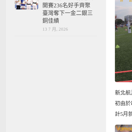
開賽236名好手齊聚
臺灣奪下一金二銀三
銅佳績
13 7 月, 2026
新北航
初由於
計5月