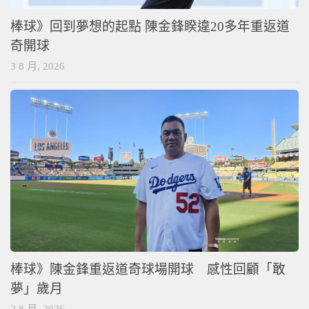
棒球》回到夢想的起點 陳金鋒睽違20多年重返道
奇開球
3 8 月, 2026
棒球》陳金鋒重返道奇球場開球 感性回顧「敢
夢」歲月
2 8 月, 2026