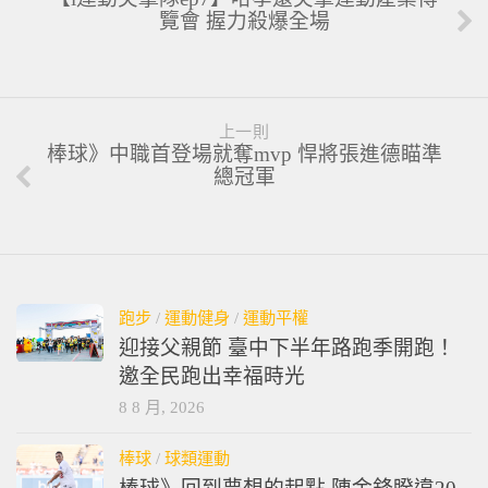
覽會 握力殺爆全場
上一則
棒球》中職首登場就奪mvp 悍將張進德瞄準
總冠軍
跑步
/
運動健身
/
運動平權
迎接父親節 臺中下半年路跑季開跑！
邀全民跑出幸福時光
8 8 月, 2026
棒球
/
球類運動