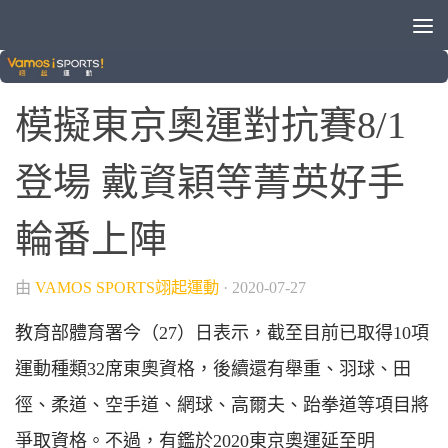
未分類
模擬東京奧運對抗賽8/1
登場 戴資穎等菁英好手
輪番上陣
由
VAMOS SPORTS翊起運動
·
2020-07-27
教育部體育署今（27）日表示，截至目前已取得10項
運動種類32席東奧資格，後續還有舉重、羽球、田
徑、柔道、空手道、網球、高爾夫、跆拳道等項目將
爭取資格。不過，有鑑於2020東京奧運延至明