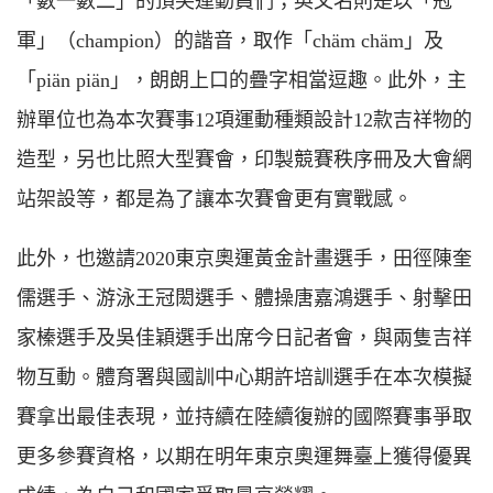
「數一數二」的頂尖運動員們；英文名則是以「冠
軍」（champion）的諧音，取作「chäm chäm」及
「piän piän」，朗朗上口的疊字相當逗趣。此外，主
辦單位也為本次賽事12項運動種類設計12款吉祥物的
造型，另也比照大型賽會，印製競賽秩序冊及大會網
站架設等，都是為了讓本次賽會更有實戰感。
此外，也邀請2020東京奧運黃金計畫選手，田徑陳奎
儒選手、游泳王冠閎選手、體操唐嘉鴻選手、射擊田
家榛選手及吳佳穎選手出席今日記者會，與兩隻吉祥
物互動。體育署與國訓中心期許培訓選手在本次模擬
賽拿出最佳表現，並持續在陸續復辦的國際賽事爭取
更多參賽資格，以期在明年東京奧運舞臺上獲得優異