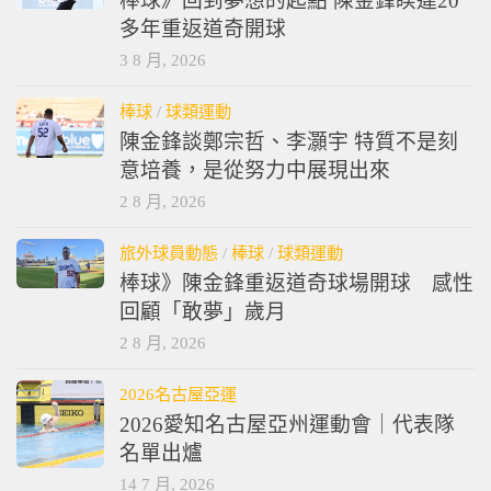
棒球》回到夢想的起點 陳金鋒睽違20
多年重返道奇開球
3 8 月, 2026
棒球
/
球類運動
陳金鋒談鄭宗哲、李灝宇 特質不是刻
意培養，是從努力中展現出來
2 8 月, 2026
旅外球員動態
/
棒球
/
球類運動
棒球》陳金鋒重返道奇球場開球 感性
回顧「敢夢」歲月
2 8 月, 2026
2026名古屋亞運
2026愛知名古屋亞州運動會｜代表隊
名單出爐
14 7 月, 2026