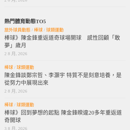
熱門體育動態TO5
旅外球員動態
/
棒球
/
球類運動
棒球》陳金鋒重返道奇球場開球 感性回顧「敢
夢」歲月
2 8 月, 2026
棒球
/
球類運動
陳金鋒談鄭宗哲、李灝宇 特質不是刻意培養，是
從努力中展現出來
2 8 月, 2026
棒球
/
球類運動
棒球》回到夢想的起點 陳金鋒睽違20多年重返道
奇開球
3 8 月, 2026