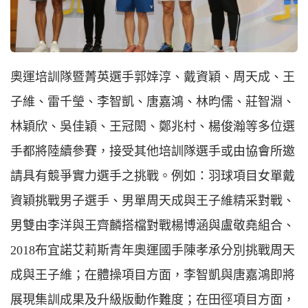
奧運培訓隊暨菁英選手郭婞淳、戴資穎、周天成、王
子維、雷千瑩、李智凱、唐嘉鴻、林昀儒、莊智淵、
林穎欣、吳佳穎、王冠閎、鄭兆村、楊俊瀚等多位選
手都將陸續參賽，接受其他培訓隊選手或由協會所邀
請具有競爭實力選手之挑戰。例如：羽球項目女單戴
資穎挑戰男子選手、男單周天成與王子維精采對戰、
男雙由李洋與王齊麟搭檔對戰楊博涵與盧敬堯組合、
2018布宜諾艾莉斯青年奧運國手陳孝承分別挑戰周天
成與王子維；在體操項目方面，李智凱與唐嘉鴻即將
展現集訓成果及升級版動作難度；在田徑項目方面，