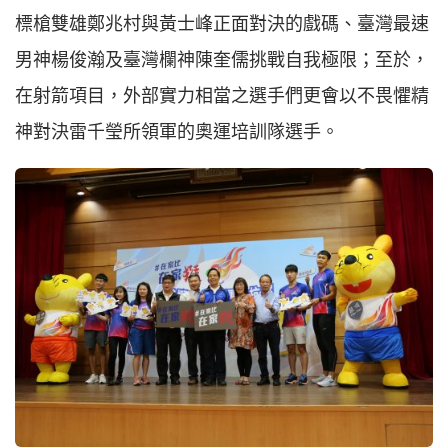
標槍雙雄鄭兆村與黃士峰正面對決的戲碼、臺灣最速
男神楊俊瀚及臺灣欄神陳奎儒挑戰自我極限；至於，
在射箭項目，外部實力相當之選手們更會以不畏懼精
神對決雷千瑩所領軍的奧運培訓隊選手。