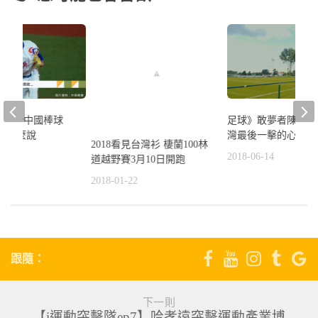
》對於中國棒球
足球》敢夢者陳昌源
昇峰這麼說
灣最後一擊的心裡話
2018看見台灣衫 棲蘭100林
6
2018-06-14
道越野賽3月10日開跑
2018-01-22
跟隨：
下一則
【i運動突擊隊ep7】哈孝遠突擊運動產業博