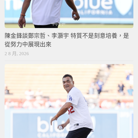
陳金鋒談鄭宗哲、李灝宇 特質不是刻意培養，是
從努力中展現出來
2 8 月, 2026