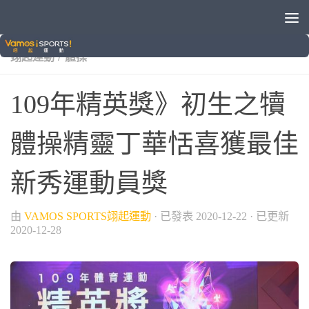
/
/
/
/
VAMOS自製節目
各種運動
晚安體育新聞
綜合運動
/
翊起運動
體操
109年精英獎》初生之犢
體操精靈丁華恬喜獲最佳
新秀運動員獎
由
VAMOS SPORTS翊起運動
· 已發表
2020-12-22
· 已更新
2020-12-28