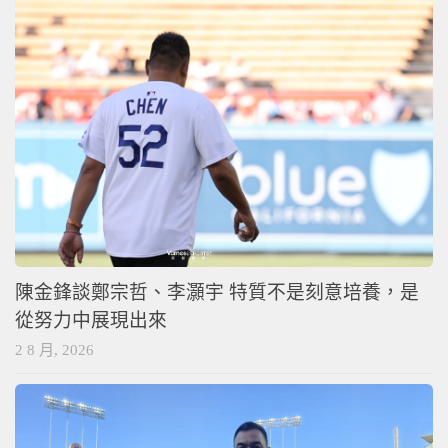
陳金鋒談鄭宗哲、李灝宇 特質不是刻意培養，是
從努力中展現出來
2 8 月, 2026