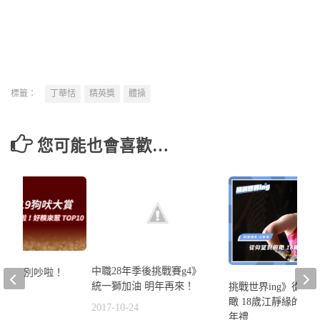
標籤：
丁華恬
精英獎
體操
您可能也會喜歡…
中職28年季後挑戰賽g4》
吠火車》別吵啦！
統一獅加油 明年再來！
挑戰世界ing》從仰
p10
瞰 18歲江靜緣的世
2017-10-24
1
年禮