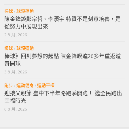
棒球
/
球類運動
陳金鋒談鄭宗哲、李灝宇 特質不是刻意培養，是
從努力中展現出來
2 8 月, 2026
棒球
/
球類運動
棒球》回到夢想的起點 陳金鋒睽違20多年重返道
奇開球
3 8 月, 2026
跑步
/
運動健身
/
運動平權
迎接父親節 臺中下半年路跑季開跑！ 邀全民跑出
幸福時光
8 8 月, 2026