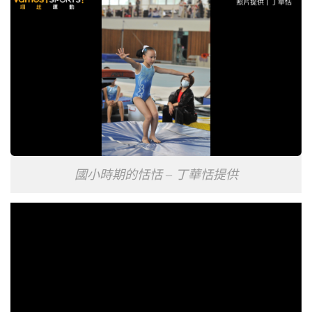
國小時期的恬恬 – 丁華恬提供