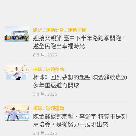
跑步
/
運動健身
/
運動平權
迎接父親節 臺中下半年路跑季開跑！
邀全民跑出幸福時光
8 8 月, 2026
棒球
/
球類運動
棒球》回到夢想的起點 陳金鋒睽違20
多年重返道奇開球
3 8 月, 2026
棒球
/
球類運動
陳金鋒談鄭宗哲、李灝宇 特質不是刻
意培養，是從努力中展現出來
2 8 月, 2026