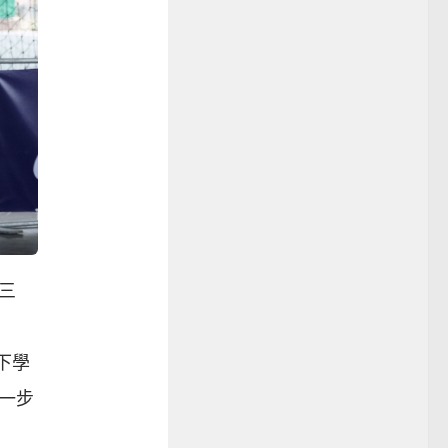
三
下學
一步