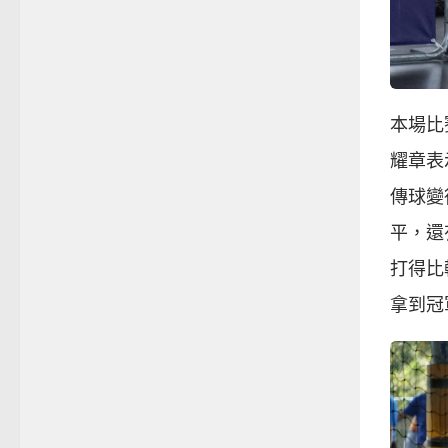
本場比
耀章表
傳球變
平，還
打得比
拿到冠