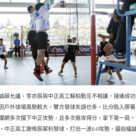
誠薛允議、李亦辰與中正高工蘇柏勳互不相讓，接連成功
因戶外球場風勢較大，雙方發球失誤也多，比分陷入膠著
攔網多次擋下中正攻勢，且多次進攻得分，拿下第一局。
，中正高工謝侑辰犀利發球，打出一波6:0攻勢，逼迫福