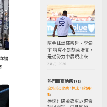
陳金鋒談鄭宗哲、李灝
宇 特質不是刻意培養，
是從努力中展現出來
球隊福
2 8 月, 2026
亞
熱門體育動態TO5
旅外球員動態
/
棒球
/
球類運
動
棒球》陳金鋒重返道奇