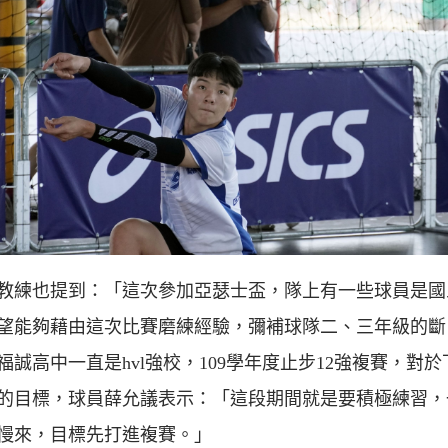
教練也提到：「這次參加亞瑟士盃，隊上有一些球員是國
望能夠藉由這次比賽磨練經驗，彌補球隊二、三年級的斷
福誠高中一直是hvl強校，109學年度止步12強複賽，對於
的目標，球員薛允議表示：「這段期間就是要積極練習，
慢來，目標先打進複賽。」