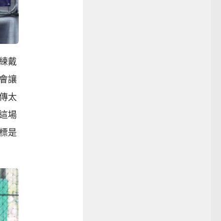
練戴
會讓
傳太
這場
標是