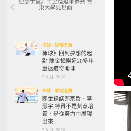
亞瑟士盃》千里迢迢來參賽 台
東大學見世面
棒球
/
球類運動
棒球》回到夢想的起
點 陳金鋒睽違20多年
重返道奇開球
3 8 月, 2026
棒球
/
球類運動
陳金鋒談鄭宗哲、李
灝宇 特質不是刻意培
養，是從努力中展現
出來
2 8 月, 2026