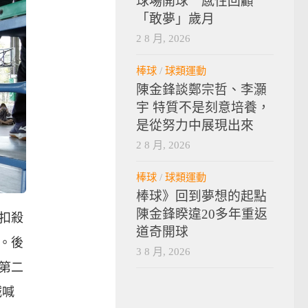
球場開球 感性回顧
「敢夢」歲月
2 8 月, 2026
棒球
/
球類運動
陳金鋒談鄭宗哲、李灝
宇 特質不是刻意培養，
是從努力中展現出來
2 8 月, 2026
棒球
/
球類運動
棒球》回到夢想的起點
陳金鋒睽違20多年重返
扣殺
道奇開球
。後
3 8 月, 2026
第二
誠喊