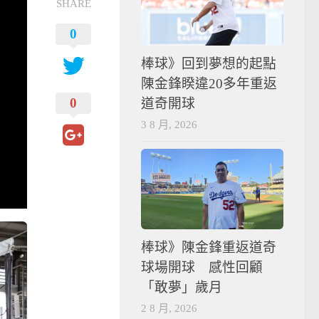
SHARE
0
棒球》回到夢想的起點
陳金鋒睽違20多年重返
0
道奇開球
3 8 月, 2026
棒球》陳金鋒重返道奇
球場開球 感性回顧
「敢夢」歲月
2 8 月, 2026