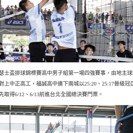
1亞瑟士盃排球錦標賽高中男子組第一場四強賽事，由地主
對上中正高工，福誠高中連下兩城以25:20、25:17晉級冠
先取得6/12、6/13前進台北全國總決賽門票。