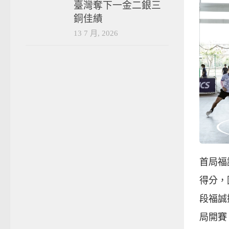
臺灣奪下一金二銀三
銅佳績
13 7 月, 2026
首局福
得分，
段福誠
局開賽