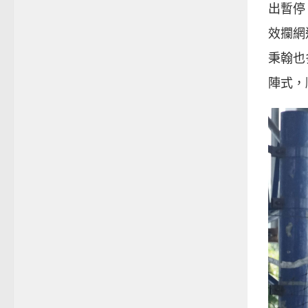
出暫停
效攔網
秉翰也
陣式，