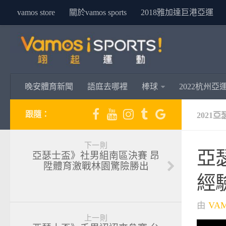
vamos store
關於vamos sports
2018雅加達巨港亞運
晚安體育新聞
語庭去哪裡
棒球
2022杭州亞
跟隨：
2021
下一則
亞
亞瑟士盃》社男組南區決賽 昂
陞體育激戰林園驚險勝出
經驗
由
VA
上一則