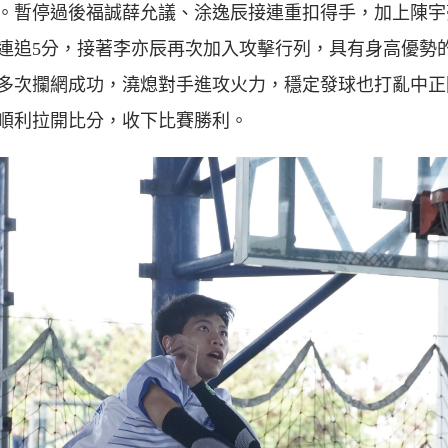
。暫停過後福誠薛允議、涂逸辰接連重扣得手，加上陳宇
連追5分，接著李亦辰再次加入攻擊行列，具有身高優勢
多次攔網成功，澆熄對手進攻火力，穩定發球也打亂中正
順利拉開比分，收下比賽勝利。