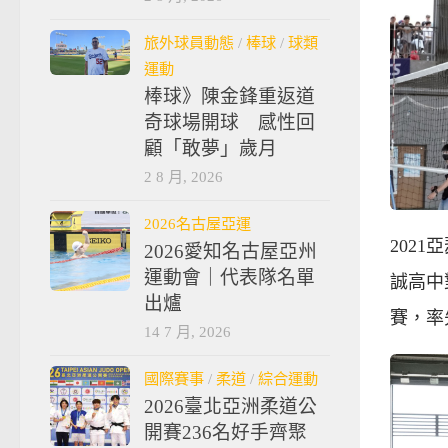
旅外球員動態
/
棒球
/
球類
運動
棒球》陳金鋒重返道
奇球場開球 感性回
顧「敢夢」歲月
2 8 月, 2026
2026名古屋亞運
202
2026愛知名古屋亞州
運動會｜代表隊名單
誠高中
出爐
賽，率
14 7 月, 2026
國際賽事
/
柔道
/
綜合運動
2026臺北亞洲柔道公
開賽236名好手齊聚