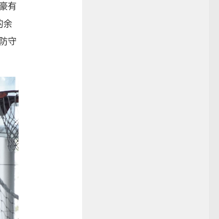
豪有
的余
防守