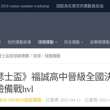
2018 vamos summer workshop
翊起為在東京的運動員加油
運
他的運動故事
球類運動
綜合運動
技擊類運動
/
/
亞瑟士盃排球錦標賽
排球
球類運動
瑟士盃》福誠高中晉級全國決
備戰hvl
MOS SPORTS翊起運動
· 已發表
2021-04-11
· 已更新
2021-