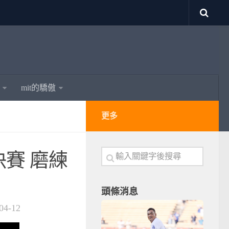
mit的驕傲
更多
賽 磨練
頭條消息
04-12