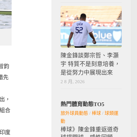
陳金鋒談鄭宗哲、李灝
宇 特質不是刻意培養，
智鈞
是從努力中展現出來
可惜先
2 8 月, 2026
勝出，
熱門體育動態TO5
度組合
旅外球員動態
/
棒球
/
球類運
動
棒球》陳金鋒重返道奇
過印度