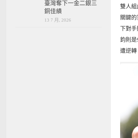
臺灣奪下一金二銀三
雙人組
銅佳績
關鍵的
13 7 月, 2026
下對手
鈞則是
遭逆轉