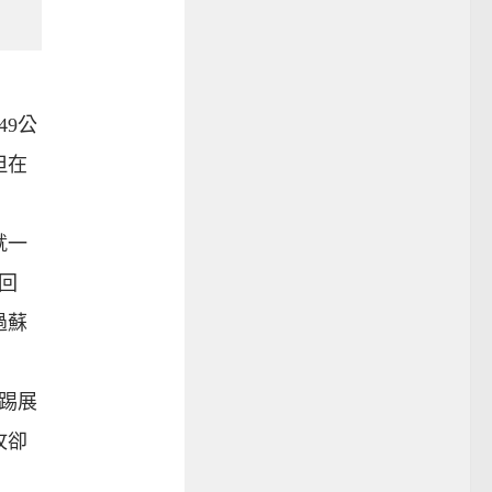
9公
但在
就一
回
過蘇
踢展
攻卻