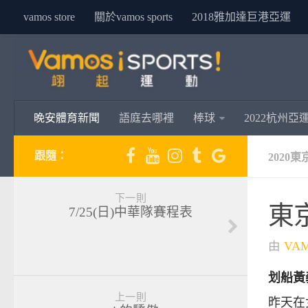
vamos store
關於vamos sports
2018雅加達巨港亞運
晚安體育新聞
語庭去哪裡
棒球
2022杭州亞
跟隨：
2020
下一則
東
7/25(日)中華隊賽程表
由
VA
划船黃
上一則
昨天在