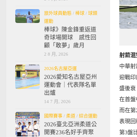
旅外球員動態
/
棒球
/
球類
運動
棒球》陳金鋒重返道
奇球場開球 感性回
顧「敢夢」歲月
2 8 月, 2026
射箭混
中華射
2026名古屋亞運
2026愛知名古屋亞州
迎戰印
運動會｜代表隊名單
盛後衰
出爐
在首盤
14 7 月, 2026
而在第
國際賽事
/
柔道
/
綜合運動
表現回
2026臺北亞洲柔道公
開賽236名好手齊聚
第3盤