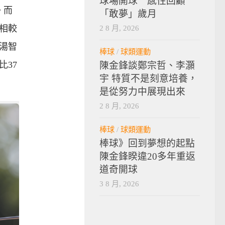
球場開球 感性回顧
。而
「敢夢」歲月
2 8 月, 2026
，相較
，湯智
棒球
/
球類運動
比37
陳金鋒談鄭宗哲、李灝
宇 特質不是刻意培養，
是從努力中展現出來
2 8 月, 2026
棒球
/
球類運動
棒球》回到夢想的起點
陳金鋒睽違20多年重返
道奇開球
3 8 月, 2026