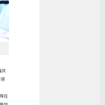
輪共
奪得
華隊在
得參加