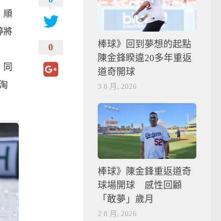
，順
婷將
棒球》回到夢想的起點
0
陳金鋒睽違20多年重返
，同
道奇開球
淘
3 8 月, 2026
棒球》陳金鋒重返道奇
球場開球 感性回顧
「敢夢」歲月
2 8 月, 2026