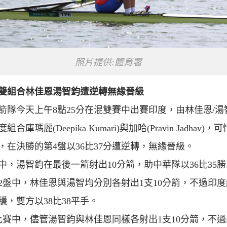
照片提供:體育署
雙組合林佳恩湯智鈞遭逆轉無緣晉級
箭隊今天上午8點25分在混雙賽中出賽印度，由林佳恩/湯
度組合庫瑪麗(
D
eepika
K
umari)與加哈(
P
ravin
J
adhav)，
，在決勝的第4盤以36比37分遭逆轉，無緣晉級。
中，湯智鈞在最後一箭射出10分箭，助中華隊以36比35
2盤中，林佳恩與湯智均分別各射出1支10分箭，不過印
穩，雙方以38比38平手。
比賽中，儘管湯智鈞與林佳恩同樣各射出1支10分箭，不