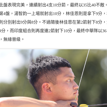
此盤表現完美，連續射出4支10分箭，最終以35比40不敵
第4盤，湯智鈞一上場就射出10分，林佳恩則是拿下9分
則分別射出9分與8分。不過隨後林佳恩在第2箭射下8分
9分，而印度組合則再度連2箭射下10分，最終中華隊以36
，無緣晉級。