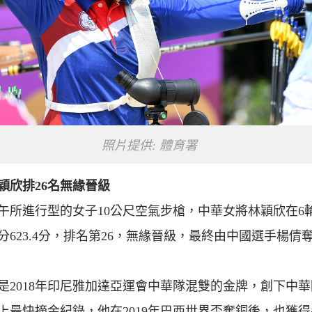
照片提供: 體育署
穎欣排26名無緣晉級
午所進行型的女子10公尺空氣步槍，中華女將林穎欣在6
分623.4分，排名第26，無緣晉級，最終由中國選手楊倩
是2018年印尼雅加達亞運會中華隊混雙的金牌，創下中
上最快摘金紀錄，他在2019年巴西世界盃奪銅後，也獲