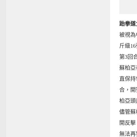
跆拳道
被視為
斤級1
第3回
蘇柏亞
直保持
合，開
柏亞頭
儘管蘇
開反擊
無法再