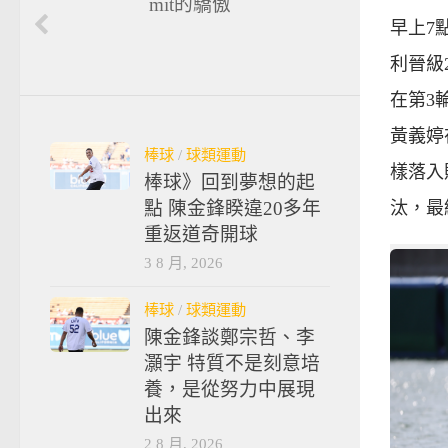
mit的驕傲
早上7
利晉級
在第3
黃義婷
棒球
/
球類運動
樣落入
棒球》回到夢想的起
點 陳金鋒睽違20多年
汰，最
重返道奇開球
3 8 月, 2026
棒球
/
球類運動
陳金鋒談鄭宗哲、李
灝宇 特質不是刻意培
養，是從努力中展現
出來
2 8 月, 2026