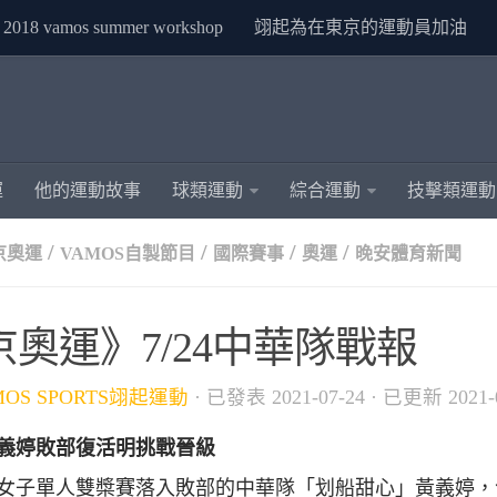
2018 vamos summer workshop
翊起為在東京的運動員加油
運
他的運動故事
球類運動
綜合運動
技擊類運動
/
/
/
/
東京奧運
VAMOS自製節目
國際賽事
奧運
晚安體育新聞
京奧運》7/24中華隊戰報
MOS SPORTS翊起運動
· 已發表
2021-07-24
· 已更新
2021-
義婷敗部復活明挑戰晉級
女子單人雙槳賽落入敗部的中華隊「划船甜心」黃義婷，