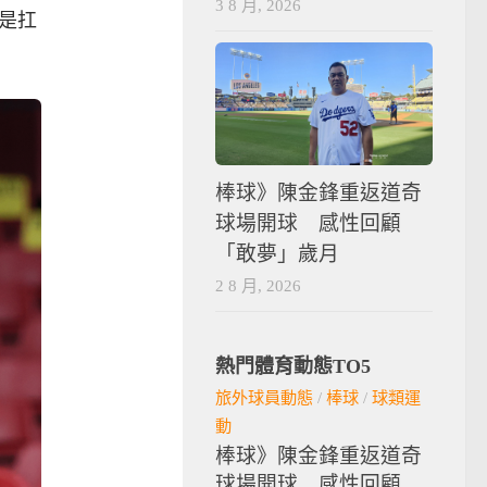
3 8 月, 2026
是扛
棒球》陳金鋒重返道奇
球場開球 感性回顧
「敢夢」歲月
2 8 月, 2026
熱門體育動態TO5
旅外球員動態
/
棒球
/
球類運
動
棒球》陳金鋒重返道奇
球場開球 感性回顧