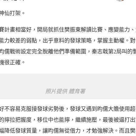
神仙打架。
賽計畫相當好，開局就抓住樊振東解讀比賽、應變能力、
能力較差的弱點，出乎意料的發球策略，掌握主動權。對
昀儒戰術設定完全脫離他們準備範圍，秦志戟第2局叫的
機很正確。
照片提供 體育署
好不容易克服接發球劣勢後，發球又遇到昀儒大膽使用超
的擰拉把握度，移位中也能擰，繼續施壓，最後被逼打出
幅降低發球質量，讓昀儒無從借力，才勉強解決。而且樊