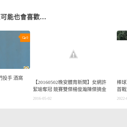
您可能也會喜歡…
0
門投手 酒窩
【20160502晚安體育新聞】女網許
棒球
絜瑜奪冠 競賽雙傑楊俊瀚陳傑摘金
首戰
2016-05-02
2022-