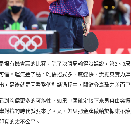
是場有機會贏的比賽，除了決勝局輸得沒話說，第2、3局
可惜。運氣差了點。昀儒招式多、應變快，樊振東實力厚
出，最後就是回看整個對話過程中，關鍵分毫釐之差而已
看到昀儒更多的可能性，如果中國確定接下來男桌由樊振
岸對抗的時代就要來了。又，如果把金牌做給樊振東不讓
那真的太不公平。