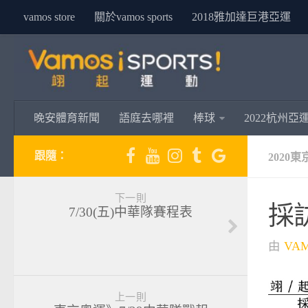
vamos store
關於vamos sports
2018雅加達巨港亞運
晚安體育新聞
語庭去哪裡
棒球
2022杭州亞
跟隨：
2020
下一則
採
7/30(五)中華隊賽程表
由
VA
上一則