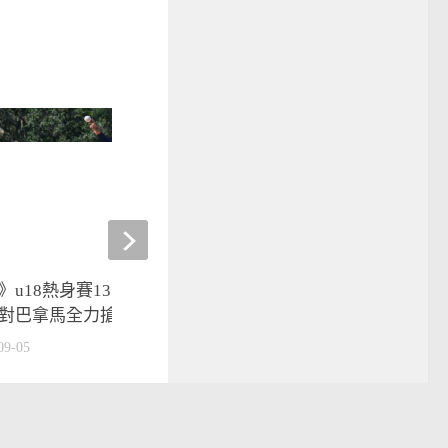
》u18熱身賽13:1勝澳洲 預賽
2025經典賽資格賽》中
對巴拿馬全力搶勝
利 5:12不敵西班牙艦隊
09-05
2025-02-22