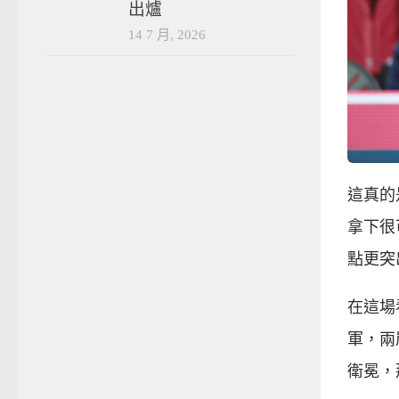
出爐
14 7 月, 2026
這真的
拿下很
點更突
在這場
軍，兩
衛冕，