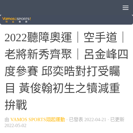
/
2022聽障奧運
空手道
2022聽障奧運｜空手道｜
老將新秀齊聚｜呂金峰四
度參賽 邱奕晧對打受矚
目 黃俊翰初生之犢減重
拚戰
由
VAMOS SPORTS翊起運動
· 已發表
2022-04-21
· 已更新
2022-05-02