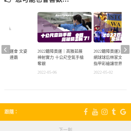
宜蘭全運會 文姿
2022聽障奧運｜高雅茹展
2022聽障奧運》上
手道三連霸
神射實力 十公尺空氣手槍
網球球后林家文掌旗
奪銀
指甲彩繪讓世界看見
2
2022-05-06
2022-05-02
跟隨：
下一則