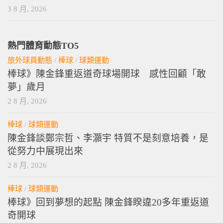
3 8 月, 2026
熱門體育動態TO5
旅外球員動態
/
棒球
/
球類運動
棒球》陳金鋒重返道奇球場開球 感性回顧「敢
夢」歲月
2 8 月, 2026
棒球
/
球類運動
陳金鋒談鄭宗哲、李灝宇 特質不是刻意培養，是
從努力中展現出來
2 8 月, 2026
棒球
/
球類運動
棒球》回到夢想的起點 陳金鋒睽違20多年重返道
奇開球