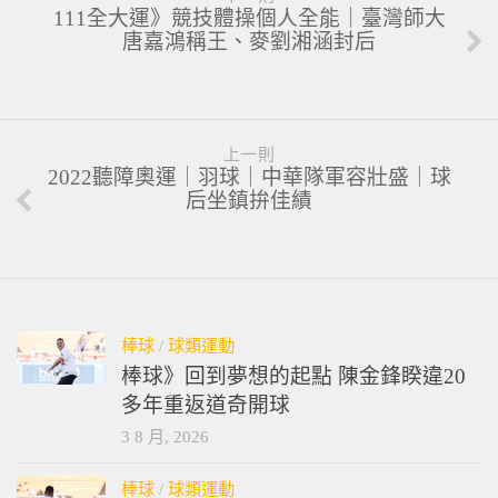
111全大運》競技體操個人全能｜臺灣師大
唐嘉鴻稱王、麥劉湘涵封后
上一則
2022聽障奧運｜羽球｜中華隊軍容壯盛｜球
后坐鎮拚佳績
棒球
/
球類運動
棒球》回到夢想的起點 陳金鋒睽違20
多年重返道奇開球
3 8 月, 2026
棒球
/
球類運動