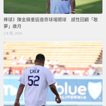
棒球》陳金鋒重返道奇球場開球 感性回顧「敢
夢」歲月
2 8 月, 2026