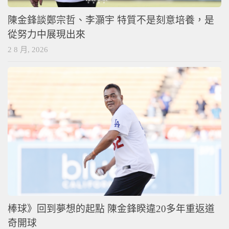
陳金鋒談鄭宗哲、李灝宇 特質不是刻意培養，是
從努力中展現出來
2 8 月, 2026
棒球》回到夢想的起點 陳金鋒睽違20多年重返道
奇開球