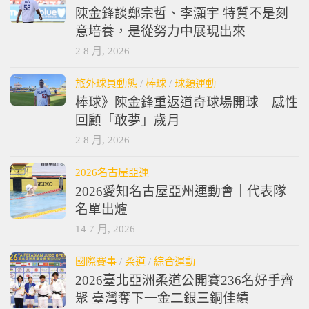
陳金鋒談鄭宗哲、李灝宇 特質不是刻
意培養，是從努力中展現出來
2 8 月, 2026
旅外球員動態
/
棒球
/
球類運動
棒球》陳金鋒重返道奇球場開球 感性
回顧「敢夢」歲月
2 8 月, 2026
2026名古屋亞運
2026愛知名古屋亞州運動會｜代表隊
名單出爐
14 7 月, 2026
國際賽事
/
柔道
/
綜合運動
2026臺北亞洲柔道公開賽236名好手齊
聚 臺灣奪下一金二銀三銅佳績