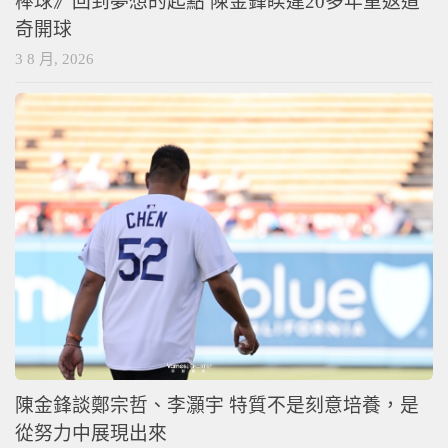
棒球》回到夢想的起點 陳金鋒睽違20多年重返道
奇開球
3 8 月, 2026
陳金鋒談鄭宗哲、李灝宇 特質不是刻意培養，是
從努力中展現出來