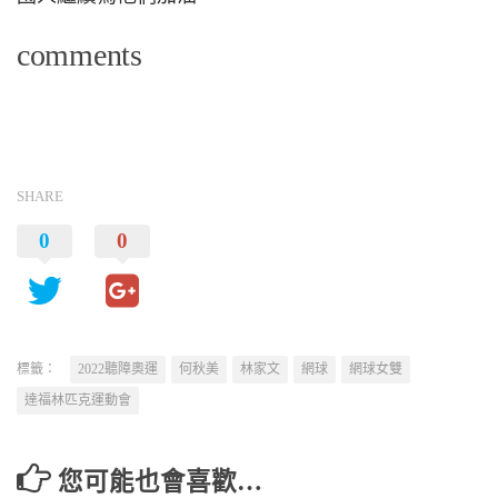
comments
SHARE
0
0
標籤：
2022聽障奧運
何秋美
林家文
網球
網球女雙
達福林匹克運動會
您可能也會喜歡…