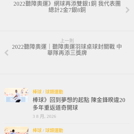
2022聽障奧運》網球再添雙銀1銅 我代表團
總計2金7銀8銅
上一則
2022聽障奧運｜聽障奧運羽球桌球封關戰 中
華隊再添三獎牌
棒球
/
球類運動
棒球》回到夢想的起點 陳金鋒睽違20
多年重返道奇開球
3 8 月, 2026
棒球
/
球類運動