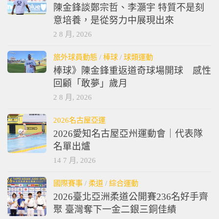
陳金鋒談鄭宗哲、李灝宇 特質不是刻
意培養，是從努力中展現出來
2 8 月, 2026
旅外球員動態
/
棒球
/
球類運動
棒球》陳金鋒重返道奇球場開球 感性
回顧「敢夢」歲月
2 8 月, 2026
2026名古屋亞運
2026愛知名古屋亞州運動會｜代表隊
名單出爐
14 7 月, 2026
國際賽事
/
柔道
/
綜合運動
2026臺北亞洲柔道公開賽236名好手齊
聚 臺灣奪下一金二銀三銅佳績