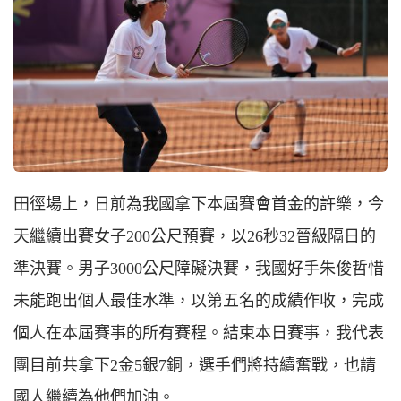
田徑場上，日前為我國拿下本屆賽會首金的許樂，今
天繼續出賽女子200公尺預賽，以26秒32晉級隔日的
準決賽。男子3000公尺障礙決賽，我國好手朱俊哲惜
未能跑出個人最佳水準，以第五名的成績作收，完成
個人在本屆賽事的所有賽程。結束本日賽事，我代表
團目前共拿下2金5銀7銅，選手們將持續奮戰，也請
國人繼續為他們加油。