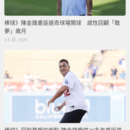
棒球》陳金鋒重返道奇球場開球 感性回顧「敢
夢」歲月
2 8 月, 2026