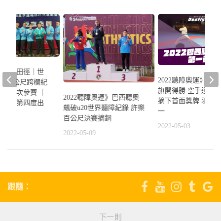
障奧運｜田徑｜世
2022聽障奧運》巴
100公尺跨欄紀
旗開得勝 空手道男
許樂首次參賽 ｜
2022聽障奧運》巴西聽奧
摘下首面獎牌 羽球
王世偉第四度出
飆破u20世界聽障紀錄 許樂
一
百公尺決賽摘銅
2022-05-03
2
2022-05-09
跟隨：
下一則