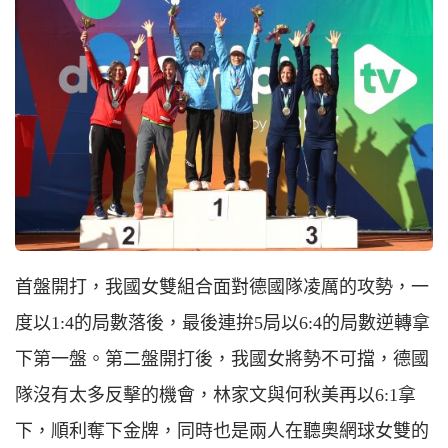
首盤開打，我國女雙組合面對德國隊凌厲的攻勢，一
度以1:4的局數落後，最後連拚5局以6:4的局數逆轉拿
下第一盤。第二盤開打後，我國女將勢不可擋，德國
隊沒有太多反擊的機會，林家文與何秋美再以6:1拿
下，順利奪下金牌，同時也是兩人在聽奧網球女雙的