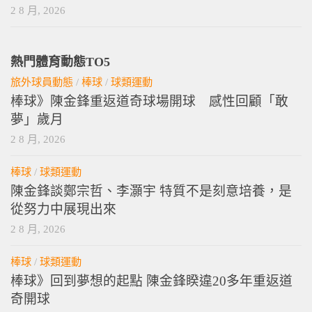
2 8 月, 2026
熱門體育動態TO5
旅外球員動態
/
棒球
/
球類運動
棒球》陳金鋒重返道奇球場開球 感性回顧「敢
夢」歲月
2 8 月, 2026
棒球
/
球類運動
陳金鋒談鄭宗哲、李灝宇 特質不是刻意培養，是
從努力中展現出來
2 8 月, 2026
棒球
/
球類運動
棒球》回到夢想的起點 陳金鋒睽違20多年重返道
奇開球