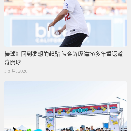
棒球》回到夢想的起點 陳金鋒睽違20多年重返道
奇開球
3 8 月, 2026