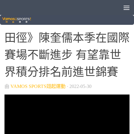
/
/
/
VAMOS自製節目
晚安體育新聞
田徑
綜合運動
田徑》陳奎儒本季在國際
賽場不斷進步 有望靠世
界積分排名前進世錦賽
由
VAMOS SPORTS翊起運動
·
2022-05-30