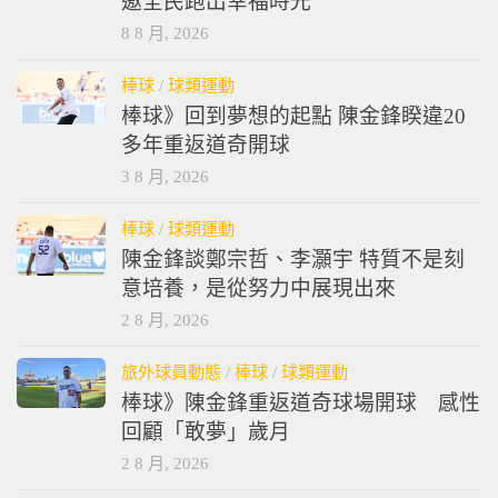
邀全民跑出幸福時光
8 8 月, 2026
棒球
/
球類運動
棒球》回到夢想的起點 陳金鋒睽違20
多年重返道奇開球
3 8 月, 2026
棒球
/
球類運動
陳金鋒談鄭宗哲、李灝宇 特質不是刻
意培養，是從努力中展現出來
2 8 月, 2026
旅外球員動態
/
棒球
/
球類運動
棒球》陳金鋒重返道奇球場開球 感性
回顧「敢夢」歲月
2 8 月, 2026