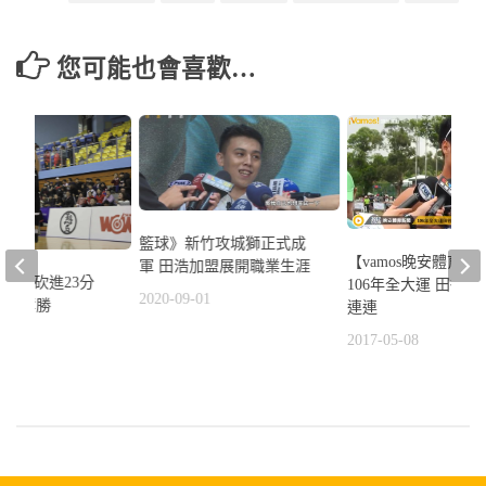
您可能也會喜歡…
籃球》新竹攻城獅正式成
【vamos晚安體育新
軍 田浩加盟展開職業生涯
菜鳥卓敬砍進23分
106年全大運 田徑
2020-09-01
幕戰奪勝
連連
5
2017-05-08