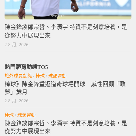
陳金鋒談鄭宗哲、李灝宇 特質不是刻意培養，是
從努力中展現出來
2 8 月, 2026
熱門體育動態TO5
旅外球員動態
/
棒球
/
球類運動
棒球》陳金鋒重返道奇球場開球 感性回顧「敢
夢」歲月
2 8 月, 2026
棒球
/
球類運動
陳金鋒談鄭宗哲、李灝宇 特質不是刻意培養，是
從努力中展現出來