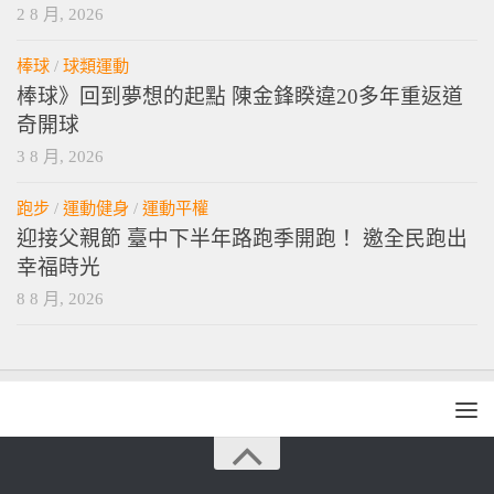
2 8 月, 2026
棒球
/
球類運動
棒球》回到夢想的起點 陳金鋒睽違20多年重返道
奇開球
3 8 月, 2026
跑步
/
運動健身
/
運動平權
迎接父親節 臺中下半年路跑季開跑！ 邀全民跑出
幸福時光
8 8 月, 2026