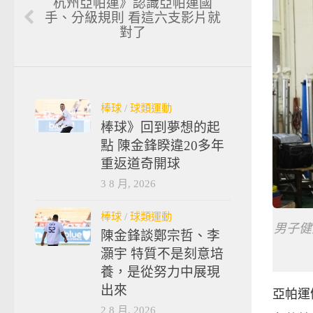
杭州亞帕運》認識亞帕運國
手、分級規則 看這六支影片就
對了
棒球
/
球類運動
棒球》回到夢想的起
點 陳金鋒睽違20多年
重返道奇開球
3 8 月, 2026
棒球
/
球類運動
男子健
陳金鋒談鄭宗哲、李
灝宇 特質不是刻意培
養，是從努力中展現
出來
亞帕運
2 8 月, 2026