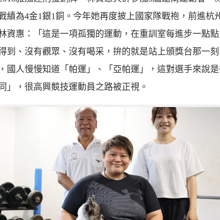
戰績為4金1銀1銅。今年她再度披上國家隊戰袍，前進杭
林資惠：「這是一項孤獨的運動，在重訓室每進步一點點
得到、沒有觀眾、沒有喝采，拚的就是站上頒獎台那一刻
，國人慢慢知道「帕運」、「亞帕運」，這對選手來說是
同」，很高興競技運動員之路被正視。