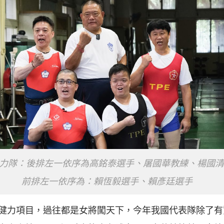
力隊：後排左一依序為高銘泰選手、屠國華教練、楊國清
前排左一依序為：賴恆毅選手、賴彥廷選手
健力項目，過往都是女將闖天下，今年我國代表隊除了有