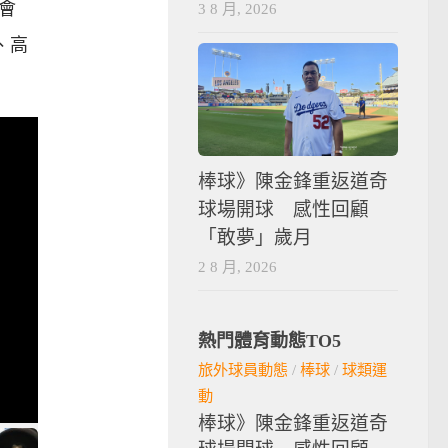
會
3 8 月, 2026
、高
棒球》陳金鋒重返道奇
球場開球 感性回顧
「敢夢」歲月
2 8 月, 2026
熱門體育動態TO5
旅外球員動態
/
棒球
/
球類運
動
棒球》陳金鋒重返道奇