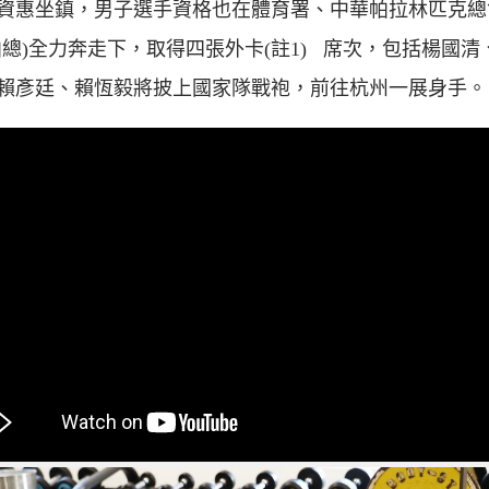
資惠坐鎮，男子選手資格也在體育署、中華帕拉林匹克總
帕總)全力奔走下，取得四張外卡(註1) 席次，包括楊國清
賴彥廷、賴恆毅將披上國家隊戰袍，前往杭州一展身手。