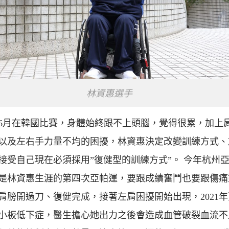
林資惠選手
2年6月在韓國比賽，身體始終跟不上頭腦，覺得很累，加上
以及左右手力量不均的困擾，林資惠決定改變訓練方式、
接受自己現在必須採用”復健型的訓練方式”。 今年杭州
是林資惠生涯的第四次亞帕運，要跟成績奮鬥也要跟傷痛
肩膀開過刀、復健完成，接著左肩困擾開始出現，2021
小板低下症，醫生擔心她出力之後會造成血管破裂血流不