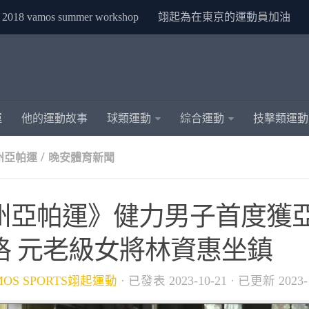
2018 vamos summer workshop
翊起為在東京的運動員加油
運
他的運動故事
球類運動
綜合運動
技擊類運動
/
杭州亞帕運
晚安體育新聞
州亞帕運》健力男子首度獲
格 元老級女將林資惠坐鎮
MOS SPORTS翊起運動
· 已發表
2023-10-21
· 已更新
2023-