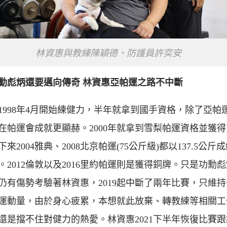
林資惠與教練陳穎德、防護員許奕安
勳彪炳還要邁向傳奇 林資惠亞帕運之路不中斷
1998年4月開始練健力，半年就拿到國手資格，除了亞帕
在帕運會成就更顯赫。2000年就拿到雪梨帕運資格並獲
來2004雅典、2008北京帕運(75公斤級)都以137.5公斤
。2012倫敦以及2016里約帕運則是獲得銅牌。只是功勳
仍有傷勢考驗著林資惠，2019起中斷了兩年比賽，只維
運動量，由於身心疲累，本想就此放棄、轉教練等相關工
還是擋不住對健力的熱愛。林資惠2021下半年恢復比賽跟