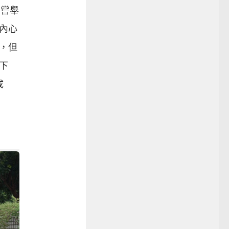
初嘗舉
，內心
，但
下
成