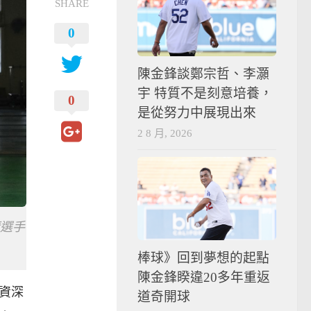
SHARE
0
陳金鋒談鄭宗哲、李灝
宇 特質不是刻意培養，
0
是從努力中展現出來
2 8 月, 2026
選手
棒球》回到夢想的起點
陳金鋒睽違20多年重返
資深
道奇開球