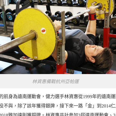
林資惠備戰杭州亞帕運
的前身為遠南運動會，健力選手林資惠從1999年的遠南
役不與，除了該年獲得銀牌，接下來一路「金」到2014
2018雅加達則獲銅牌。林資惠共計參加3屆遠南運動會、