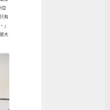
州亞
只有
。」
很大