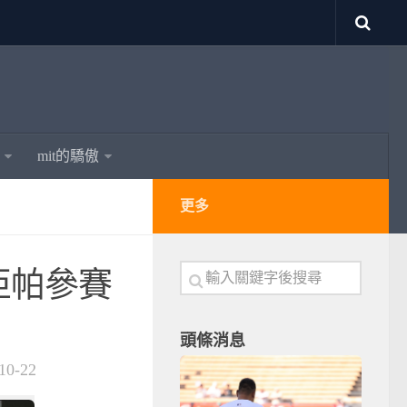
mit的驕傲
更多
亞帕參賽
頭條消息
10-22