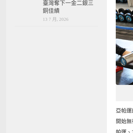
臺灣奪下一金二銀三
銅佳績
13 7 月, 2026
亞帕運
開始無
帕運、