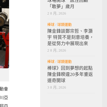
球場開球 感性回顧
「敢夢」歲月
2 8 月, 2026
棒球
/
球類運動
陳金鋒談鄭宗哲、李灝
宇 特質不是刻意培養，
是從努力中展現出來
2 8 月, 2026
棒球
/
球類運動
棒球》回到夢想的起點
陳金鋒睽違20多年重返
道奇開球
3 8 月, 2026
運動會
仁川亞
3屆亞