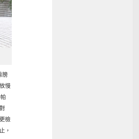
肩膀
放慢
亞帕
對
年更檢
止，