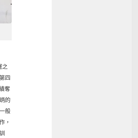
運之
得第四
成績奪
彪炳的
持一般
作，
訓