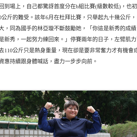
回到場上，自己都驚訝首度分在b組比賽(級數較低)，也
00公斤的難受。該年6月在杜拜比賽，只舉起九十幾公斤
大，同為國手的林亞璇不斷鼓勵她，「你這是新秀的成績
是新秀，一起努力練回來。」停賽兩年的日子，左臂肌力
去110公斤只是熱身重量，現在卻是要非常奮力才有機會
資惠持續跟身體喊話，盡力一步步向前。