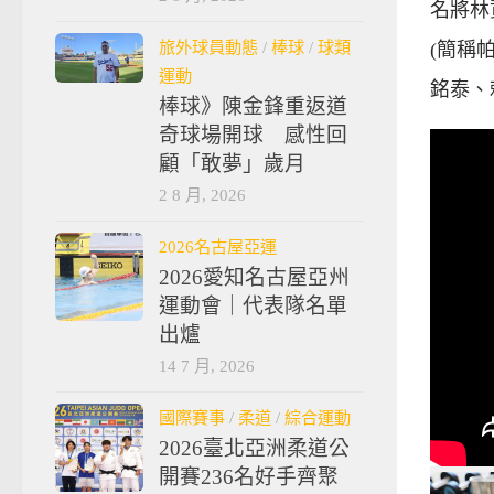
名將林
旅外球員動態
/
棒球
/
球類
(簡稱
運動
銘泰、
棒球》陳金鋒重返道
奇球場開球 感性回
顧「敢夢」歲月
2 8 月, 2026
2026名古屋亞運
2026愛知名古屋亞州
運動會｜代表隊名單
出爐
14 7 月, 2026
國際賽事
/
柔道
/
綜合運動
2026臺北亞洲柔道公
開賽236名好手齊聚