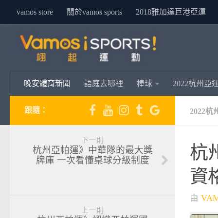
vamos store
關於vamos sports
2018雅加達巨港亞運
晚安體育新聞
語庭去哪裡
棒球
2022杭州亞
跟隨：
2022
下一則
杭
杭州亞帕運》中華隊的最大獎
牌庫 一次看懂桌球分級制度
資
由
VA
上一則