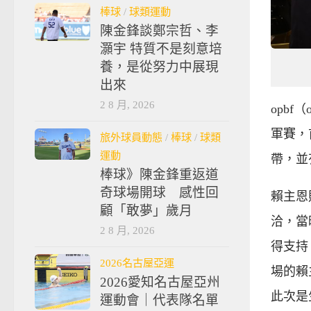
棒球
/
球類運動
陳金鋒談鄭宗哲、李
灝宇 特質不是刻意培
養，是從努力中展現
出來
2 8 月, 2026
opbf（
軍賽，
旅外球員動態
/
棒球
/
球類
運動
帶，並
棒球》陳金鋒重返道
奇球場開球 感性回
賴主恩
顧「敢夢」歲月
洽，當
2 8 月, 2026
得支持。
2026名古屋亞運
場的賴
2026愛知名古屋亞州
此次是
運動會｜代表隊名單