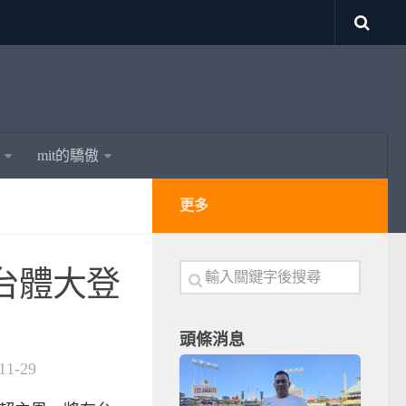
mit的驕傲
更多
日台體大登
頭條消息
11-29