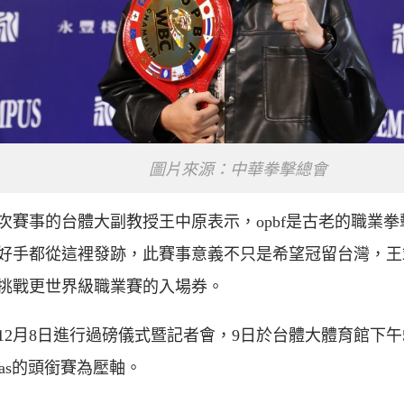
圖片來源：中華拳擊總會
次賽事的台體大副教授王中原表示，opbf是古老的職業
好手都從這裡發跡，此賽事意義不只是希望冠留台灣，王
挑戰更世界級職業賽的入場券。
12月8日進行過磅儀式暨記者會，9日於台體大體育館下午
vas的頭銜賽為壓軸。