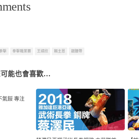
mments
拳擊
拳擊職業賽
王靖欣
賴主恩
銀腰帶
您可能也會喜歡…
氣餒 專注