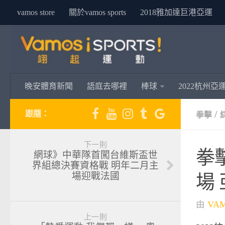
vamos store
關於vamos sports
2018雅加達巨港亞運
晚安體育新聞
語庭去哪裡
棒球
2022杭州亞
/
跟隨：
拳擊
下一則
拳
網球》中華隊首闖台維斯盃世
界組總決賽資格戰 明年二月主
場迎戰法國
場
由
VA
上一則