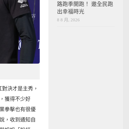
路跑季開跑！ 邀全民跑
出幸福時光
8 8 月, 2026
紅對決才是主秀，
，獲得不少好
業拳擊也有很優
說，收到通知自