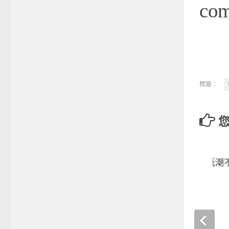
co
標籤：
田徑》賴孟昕遭遇低潮不
練習備戰全運會
2017-10-12