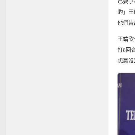
己要爭
豹」王
他們告
王靖欣
打8回
想贏沒