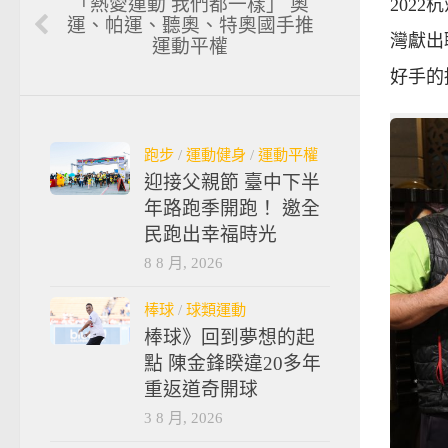
「熱愛運動 我們都一樣」 奧
202
運、帕運、聽奧、特奧國手推
灣獻出
運動平權
好手的
跑步
/
運動健身
/
運動平權
迎接父親節 臺中下半
年路跑季開跑！ 邀全
民跑出幸福時光
8 8 月, 2026
棒球
/
球類運動
棒球》回到夢想的起
點 陳金鋒睽違20多年
重返道奇開球
3 8 月, 2026