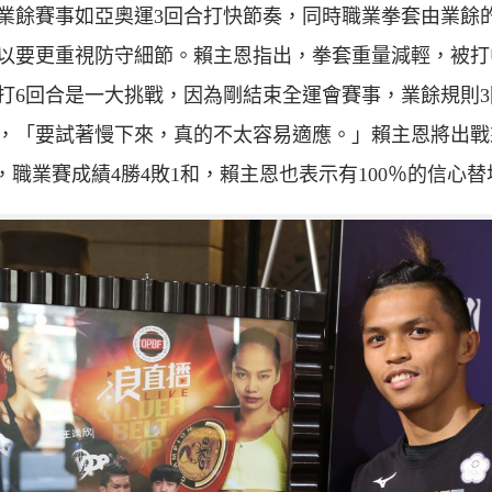
業餘賽事如亞奧運3回合打快節奏，同時職業拳套由業餘的
以要更重視防守細節。賴主恩指出，拳套重量減輕，被打
打6回合是一大挑戰，因為剛結束全運會賽事，業餘規則
，「要試著慢下來，真的不太容易適應。」賴主恩將出戰來
 lee，職業賽成績4勝4敗1和，賴主恩也表示有100％的信