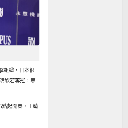
拳擊組織，日本很
靖欣若奪冠，等
5點起開賽，王靖