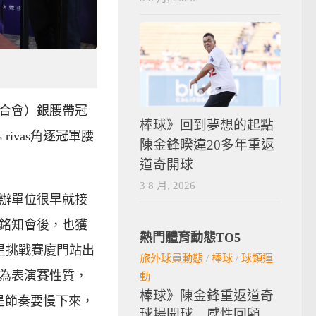
平洋拳擊聯合會）銀腰帶冠
棒球》回到夢想的起點
rivas角逐冠軍腰
陳金鋒睽違20多年重返
道奇開球
3 8 月, 2026
辦單位很早就接
銘知會後，也獲
熱門體育動態TO5
聯賽明星挑戰賽廈門站出
旅外球員動態
/
棒球
/
球類運
為表演賽性質，
動
棒球》陳金鋒重返道奇
是節奏要慢下來，
球場開球 感性回顧