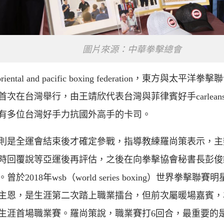
圖片來源：中華拳擊總會
oriental and pacific boxing federation，東方與太
首次在台灣舉行，由王靖欣代表台灣與菲律賓好手carleans 
有多位台灣好手力抗國外高手的卡司。
則是全運會結束後才確定參戰，指導教練羅尚策表示，主
時回覆說等亞運後再評估，之後在向拳擊協會秘書長彭俊
曾於2018年wsb（world series boxing）世界拳擊
主恩，是生涯第二次踏上職業擂台，但前次屬暖場嘉賓，
生涯首場職業賽。羅尚策說，職業賽打6回合，最重要的