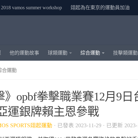
2018 vamos summer workshop
翊起為在東京的運動員加油
運
他的運動故事
球類運動
綜合運動
技擊類運動
綜合運動
擊》opbf拳擊職業賽12月9
 亞運銀牌賴主恩參戰
MOS SPORTS翊起運動
· 已發表
2023-11-29
· 已更新
2023-