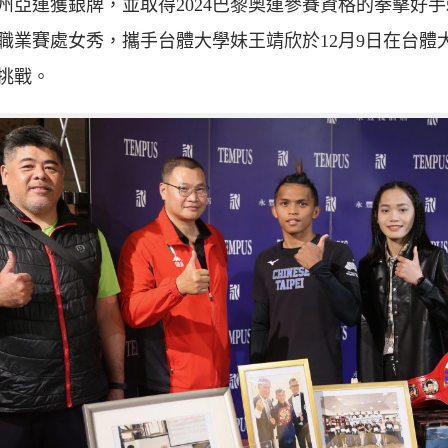
2杭州亞運獲銀牌，並取得2024巴黎奧運參賽資格的拳擊好
職業賽處女秀，攜手台體大學妹王靖欣於12月9日在台體
挑戰。