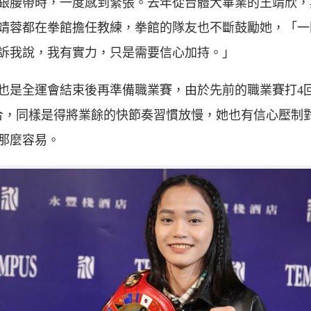
銀腰帶時，一度感到緊張。去年從台體大畢業的王靖欣，
靖蓉都在拳館擔任教練，拳館的隊友也不斷鼓勵她，「一
訴我說，我有實力，只是需要信心加持。」
也是全運會結束後再準備職業賽，由於先前的職業賽打4
合，同樣是得將業餘的快節奏習慣放慢，她也有信心壓制
那麼容易。