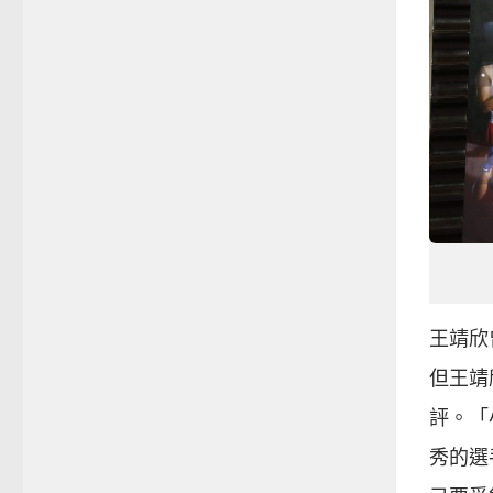
王靖欣
但王靖
評。「
秀的選