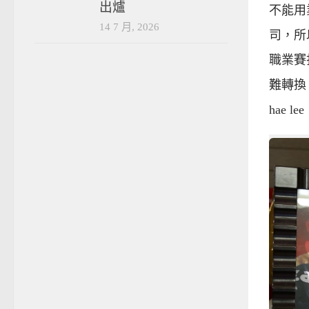
出爐
不能用
14 7 月, 2026
司，所
職業賽
難轉換
hae