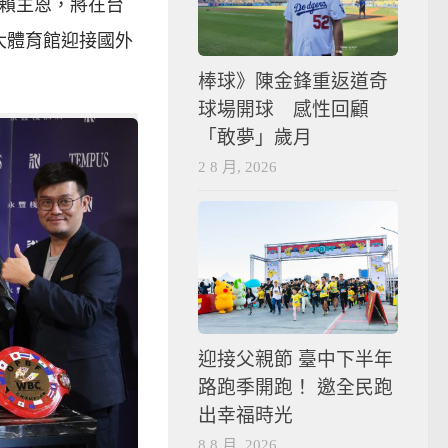
手賴主恩，將在台
大體育館迎接國外
棒球》陳金鋒重返道奇
球場開球 感性回顧
「敢夢」歲月
2 8 月, 2026
迎接父親節 臺中下半年
路跑季開跑！ 邀全民跑
出幸福時光
8 8 月, 2026