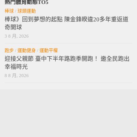
熱門體育動態TO5
棒球
/
球類運動
棒球》回到夢想的起點 陳金鋒睽違20多年重返道
奇開球
3 8 月, 2026
跑步
/
運動健身
/
運動平權
迎接父親節 臺中下半年路跑季開跑！ 邀全民跑出
幸福時光
8 8 月, 2026
vamossports © 2026. 版權所有。