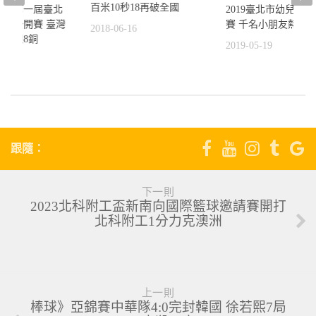
百米10秒18再破全國
吧》第一屆臺北
2019臺北市幼兒足
溜冰公開賽 臺灣
賽 千名小朋友熱血
2018-06-16
金8銀8銅
2019-05-19
5
跟隨：
下一則
2023北科附工盃新南向國際籃球邀請賽開打
北科附工1分力克澳洲
上一則
棒球》亞錦賽中華隊4:0完封韓國 徐若熙7局