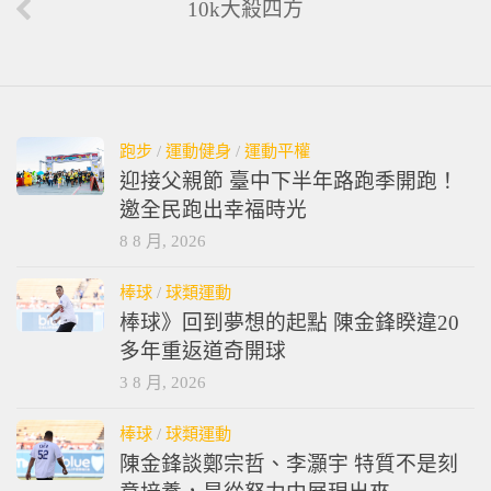
10k大殺四方
跑步
/
運動健身
/
運動平權
迎接父親節 臺中下半年路跑季開跑！
邀全民跑出幸福時光
8 8 月, 2026
棒球
/
球類運動
棒球》回到夢想的起點 陳金鋒睽違20
多年重返道奇開球
3 8 月, 2026
棒球
/
球類運動
陳金鋒談鄭宗哲、李灝宇 特質不是刻