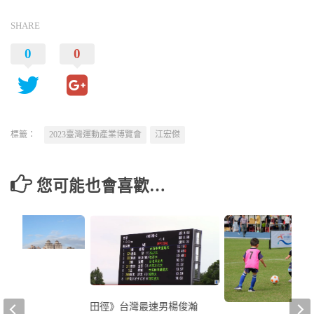
SHARE
0
0
標籤：
2023臺灣運動產業博覽會
江宏傑
您可能也會喜歡…
田徑》台灣最速男楊俊瀚