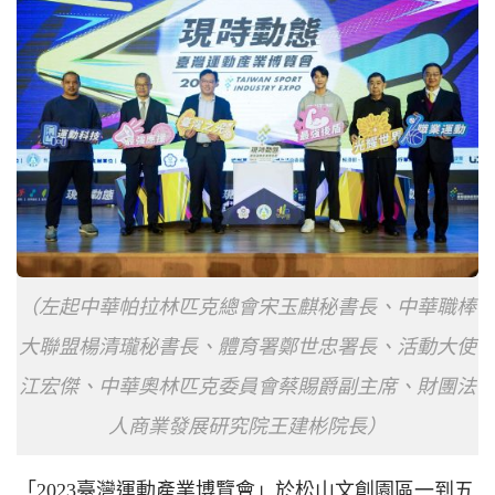
（左起中華帕拉林匹克總會宋玉麒秘書長、中華職棒
大聯盟楊清瓏秘書長、體育署鄭世忠署長、活動大使
江宏傑、中華奧林匹克委員會蔡賜爵副主席、財團法
人商業發展研究院王建彬院長）
「2023臺灣運動產業博覽會」於松山文創園區一到五