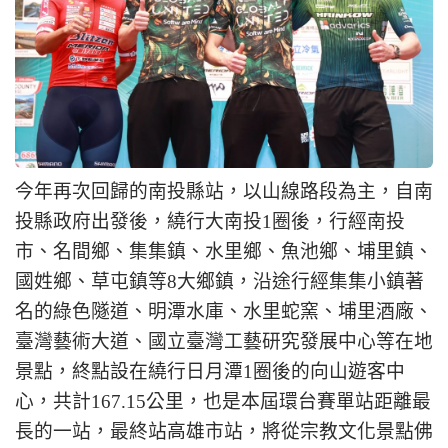
今年再次回歸的南投縣站，以山線路段為主，自南
投縣政府出發後，繞行大南投1圈後，行經南投
市、名間鄉、集集鎮、水里鄉、魚池鄉、埔里鎮、
國姓鄉、草屯鎮等8大鄉鎮，沿途行經集集小鎮著
名的綠色隧道、明潭水庫、水里蛇窯、埔里酒廠、
臺灣藝術大道、國立臺灣工藝研究發展中心等在地
景點，終點設在繞行日月潭1圈後的向山遊客中
心，共計167.15公里，也是本屆環台賽單站距離最
長的一站，最終站高雄市站，將從宗教文化景點佛