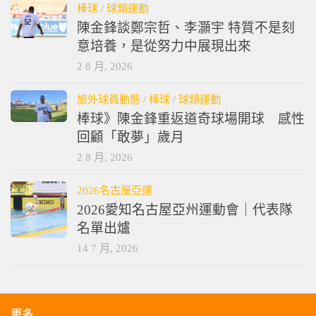
棒球
/
球類運動
陳金鋒談鄭宗哲、李灝宇 特質不是刻
意培養，是從努力中展現出來
2 8 月, 2026
旅外球員動態
/
棒球
/
球類運動
棒球》陳金鋒重返道奇球場開球 感性
回顧「敢夢」歲月
2 8 月, 2026
2026名古屋亞運
2026愛知名古屋亞州運動會｜代表隊
名單出爐
14 7 月, 2026
更多