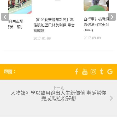
自行車》挑戰極致速
【0109晚安體育新聞】馮
灣盃國際自由車場
義環法冠軍車到propel 
俊凱加盟巴林美利達 皇宮
15國菁英「騎」
(final)
初體驗
2017-09-09
2017-01-09
6
跟隨：
下一則
人物誌》學以致用跑出人生新價值 老酥幫你
完成馬拉松夢想