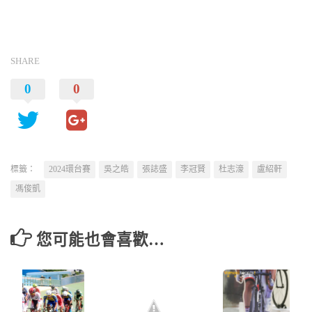
SHARE
0
0
標籤：
2024環台賽
吳之皓
張誌盛
李冠賢
杜志濠
盧紹軒
馮俊凱
您可能也會喜歡…