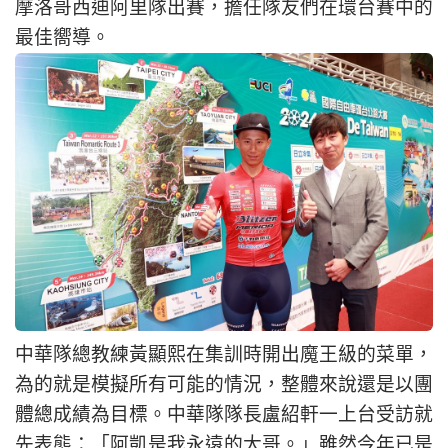
摩洛哥西迪阿里隊出賽，擔任隊友們在環台賽中的
最佳嚮導。
中華隊總教練黃顯熙在集訓時開出魔王級的菜單，
為的就是模擬所有可能的情況，整體來說還是以團
體總成績為目標。中華隊隊長盧紹軒一上台受訪就
先表態：「阿凱是我永遠的大哥。」雖然今年已是