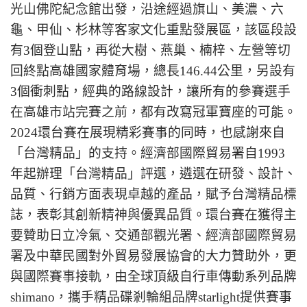
光山佛陀紀念館出發，沿途經過旗山、美濃、六
龜、甲仙、杉林等客家文化重點發展區，該區段設
有3個登山點，再從大樹、燕巢、楠梓、左營等切
回終點高雄國家體育場，總長146.44公里，另設有
3個衝刺點，經典的路線設計，讓所有的參賽選手
在高雄市站完賽之前，都有改寫冠軍寶座的可能。
2024環台賽在展現精彩賽事的同時，也感謝來自
「台灣精品」的支持。經濟部國際貿易署自1993
年起辦理「台灣精品」評選，遴選在研發、設計、
品質、行銷方面表現卓越的產品，賦予台灣精品標
誌，表彰其創新精神與優異品質。環台賽在獲得主
要贊助日立冷氣、交通部觀光署、經濟部國際貿易
署及中華民國對外貿易發展協會的大力贊助外，更
與國際賽事接軌，由全球頂級自行車傳動系列品牌
shimano，攜手精品碟剎輪組品牌starlight提供賽事