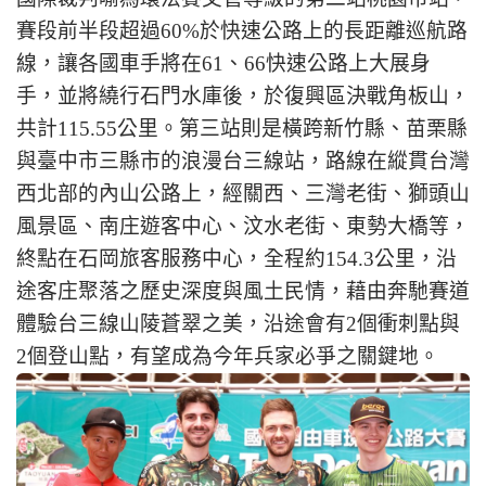
賽段前半段超過60%於快速公路上的長距離巡航路
線，讓各國車手將在61、66快速公路上大展身
手，並將繞行石門水庫後，於復興區決戰角板山，
共計115.55公里。第三站則是橫跨新竹縣、苗栗縣
與臺中市三縣市的浪漫台三線站，路線在縱貫台灣
西北部的內山公路上，經關西、三灣老街、獅頭山
風景區、南庄遊客中心、汶水老街、東勢大橋等，
終點在石岡旅客服務中心，全程約154.3公里，沿
途客庄聚落之歷史深度與風土民情，藉由奔馳賽道
體驗台三線山陵蒼翠之美，沿途會有2個衝刺點與
2個登山點，有望成為今年兵家必爭之關鍵地。