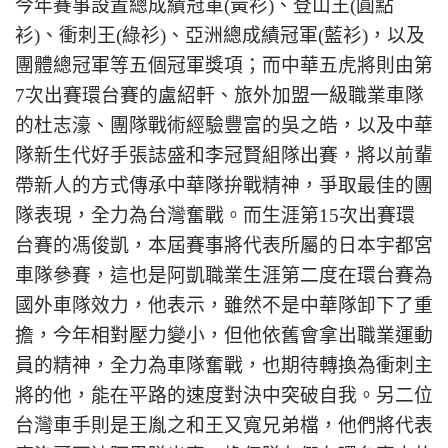
今年賽事設置總成績冠軍(黃衫)、登山王(圓點
衫)、衝刺王(綠衫)、亞洲總成績冠軍(藍衫)，以及
團體總冠軍等五個冠軍獎項；而中華五虎將則由第
7次出賽環台賽的盧紹軒、旅外加盟一級職業車隊
的杜志濠、團隊戰術經驗豐富的吳之皓，以及中華
隊新生代好手張誌盛和李冠賢組隊出賽，將以前輩
帶新人的方式傳承中華隊拚戰精神，爭取最佳的團
隊表現，全力為台灣奮戰。而生涯第15次出賽環
台賽的馮俊凱，本屆賽事將代表所屬的日本宇都宮
車隊參賽，這也是阿凱職業生涯第二度在環台賽為
國外車隊效力，他表示，雖然不是中華隊卸下了重
擔，今年相對壓力變小，但他依舊會拿出職業運動
員的精神，全力為車隊奮戰，也期待轉換為衝刺主
將的他，能在平路的速度對決中突破自我。另二位
台灣車手則是王胤之和王又寬兄弟檔，他們將代表