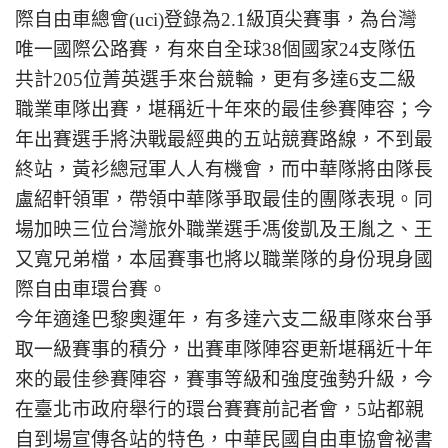
際自由車總會(uci)登錄為2.1級頂尖賽事，為台灣
唯一國際公路賽，有來自全球38個國家24支隊伍
共計205位菁英選手來台競輪，更有多達6支二級
職業車隊出賽，堪稱近十年來的最佳參賽陣容；今
年出賽選手將決戰最經典的五站競賽路線，不到最
終站，黃衫總冠軍人人有機會，而中華隊將由隊長
盧紹軒領軍，帶領中華隊爭取最佳的團隊表現。同
場加映三位台灣旅外職業選手馮俊凱及王胤之、王
又寬兄弟檔，本屆賽事也將以職業隊的身份現身國
際自由車環台賽。
今年適逢巴黎奧運年，有多達六支二級車隊來台爭
取一級賽事的積分，出賽車隊陣容更新堪稱近十年
來的最佳參賽陣容，賽事等級和強度強勢升級，今
在臺北市政府舉行的環台賽賽前記者會，5站都親
自到場宣傳各站的特色，中華民國自由車協會祕書