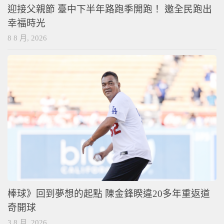
迎接父親節 臺中下半年路跑季開跑！ 邀全民跑出
幸福時光
8 8 月, 2026
棒球》回到夢想的起點 陳金鋒睽違20多年重返道
奇開球
3 8 月, 2026