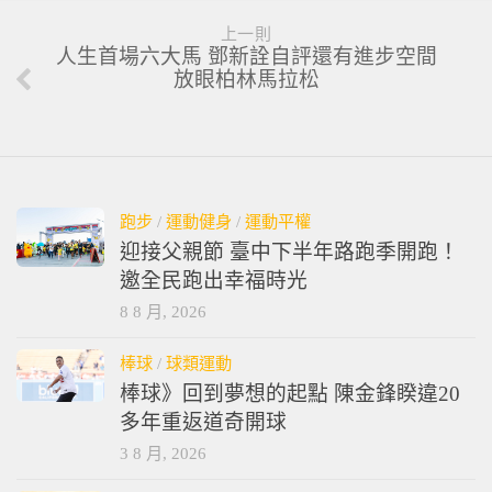
上一則
人生首場六大馬 鄧新詮自評還有進步空間
放眼柏林馬拉松
跑步
/
運動健身
/
運動平權
迎接父親節 臺中下半年路跑季開跑！
邀全民跑出幸福時光
8 8 月, 2026
棒球
/
球類運動
棒球》回到夢想的起點 陳金鋒睽違20
多年重返道奇開球
3 8 月, 2026