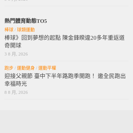
熱門體育動態TO5
棒球
/
球類運動
棒球》回到夢想的起點 陳金鋒睽違20多年重返道
奇開球
3 8 月, 2026
跑步
/
運動健身
/
運動平權
迎接父親節 臺中下半年路跑季開跑！ 邀全民跑出
幸福時光
8 8 月, 2026