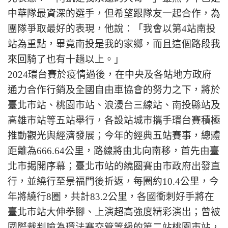
中華隊最資深的選手，但希望跟隊友一起合作，為
團隊爭取最好的表現，他說：「我會以第4站南投
站為重點，畢竟南投是我的家鄉，而且這個路段我
來回騎了也有十趟以上。」
2024環台賽於疫情過後，在中央及各站地方政府
通力合作行銷及全國自由車協會的努力之下，將於
臺北市站、桃園市站、浪漫台三線站、南投縣站及
高雄市站等五站舉行，各設站城市攜手環台賽積極
推動觀光與經濟發展；今年的經典五站賽事，總體
距離為666.64公里，路線將由北向南移，首先由臺
北市揭開序幕；臺北市站的繞圈賽由市政府出發直
行，並繞行至景福門後折返，每圈約10.4公里，今
年將繞行8圈，共計83.2公里，各國衝刺好手將在
臺北市站大伸拳腳、上演超高強度精彩演出；曾被
國際裁判喻為環法賽交管等級的第二站桃園市站，