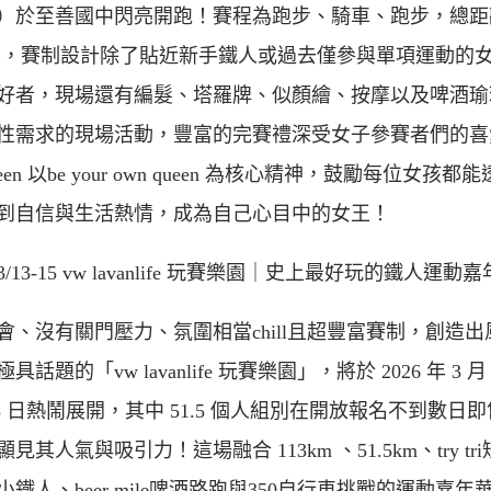
）於至善國中閃亮開跑！賽程為跑步、騎車、跑步，總距
公里，賽制設計除了貼近新手鐵人或過去僅參與單項運動的
好者，現場還有編髮、塔羅牌、似顏繪、按摩以及啤酒瑜
性需求的現場活動，豐富的完賽禮深受女子參賽者們的喜
queen 以be your own queen 為核心精神，鼓勵每位女孩都
到自信與生活熱情，成為自己心目中的女王！
6/3/13-15 vw lavanlife 玩賽樂園｜史上最好玩的鐵人運動
會、沒有關門壓力、氛圍相當chill且超豐富賽制，創造出
具話題的「vw lavanlife 玩賽樂園」，將於 2026 年 3 月 
15 日熱鬧展開，其中 51.5 個人組別在開放報名不到數日
見其人氣與吸引力！這場融合 113km 、51.5km、try tr
小鐵人、beer mile啤酒路跑與350自行車挑戰的運動嘉年