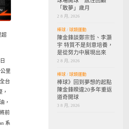
球場開球 感性回顧
「敢夢」歲月
2 8 月, 2026
棒球
/
球類運動
半程超
陳金鋒談鄭宗哲、李灝
宇 特質不是刻意培養，
是從努力中展現出來
 日
2 8 月, 2026
 公里
棒球
/
球類運動
「全台
棒球》回到夢想的起點
陳金鋒睽違20多年重返
整，
道奇開球
油，
3 8 月, 2026
將前
an 系