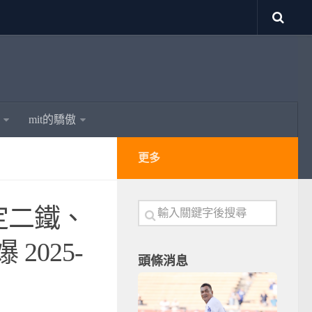
mit的驕傲
更多
定二鐵、
 2025-
頭條消息