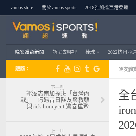
vamos store
關於vamos sports
2018雅加達巨港亞運
晚安體育新聞
語庭去哪裡
棒球
2022杭州亞
跟隨：
晚安體
下一則
全
郭泓志南加探班「台灣內
戰」 巧遇昔日隊友與教頭
與rick honeycutt驚喜重聚
ir
20
上一則