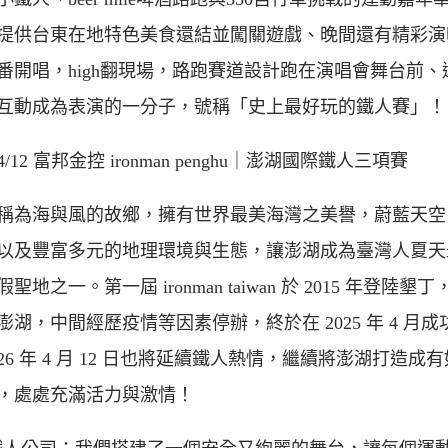
提供台東在地特色美食還結並闖關遊戲、晚間還有精彩演
番開唱，high翻現場，路跑賽道設計跑在演唱會舞台前、
互動成為表演的一分子，號稱「史上最好玩的鐵人賽」！
6/4/12 富邦金控 ironman penghu｜澎湖國際鐵人三項賽
稱為海與風的故鄉，擁有世界最美海灣之美譽，蔚藍天空
以及豐富多元的地理環境與生態，讓澎湖成為臺灣人夏天
聖地之一。第一屆 ironman taiwan 於 2015 年登陸墾丁
澎湖，中間經歷疫情等因素停辦，終於在 2025 年 4 月成
026 年 4 月 12 日也將延續鐵人熱情，繼續將澎湖打造成
，處處充滿活力與激情！