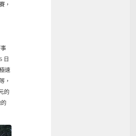
賽，
賽事
6 日
極速
等，
元的
他的