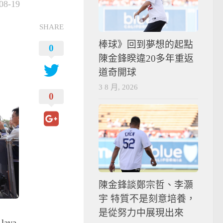
08-19
SHARE
棒球》回到夢想的起點
0
陳金鋒睽違20多年重返
道奇開球
3 8 月, 2026
0
陳金鋒談鄭宗哲、李灝
宇 特質不是刻意培養，
是從努力中展現出來
ava