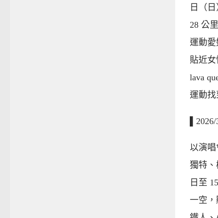
日（日
28 
運動愛
貼近女
lava 
運動找
▌202
以演唱
獨特、極
日至 
一空，顯
鐵人、