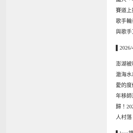
賽道上
歌手輪
與歌手
▌202
澎湖被
澈海水
愛的度假
年移師
歸！2
人村落