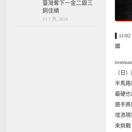
臺灣奪下一金二銀三
銅佳績
13 7 月, 2026
▌11/0
鐵
ironm
（日）震
半馬路
最硬也
選手將
增添現
來挑戰 i