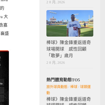
2 8 月, 2026
級的
va 大
包含嘉
共襄盛
棒球》陳金鋒重返道奇
球場開球 感性回顧
「敢夢」歲月
2 8 月, 2026
熱門體育動態TO5
旅外球員動態
/
棒球
/
球類運
動
棒球》陳金鋒重返道奇