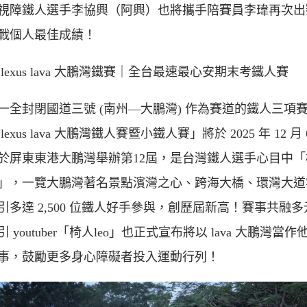
視障鐵人選手李協興（阿興）也將攜手陪賽員李瑋再次出
戰個人最佳成績！
06 lexus lava 大鵬灣鐵賽｜全台最速最心安期末考鐵人賽
一全封閉國道三號 (南州—大鵬灣) 作為賽道的鐵人三項
 lexus lava 大鵬灣鐵人賽暨小鐵人賽」將於 2025 年 12 月 
於屏東東港大鵬灣舉辦第12屆，是台灣鐵人選手心目中「
」，一覽大鵬灣著名景點濱灣之心、跨海大橋、環灣大道
引多達 2,500 位鐵人好手參與，創歷屆新高！賽事共融多
 youtuber「椅人leo」也正式宣布將以 lava 大鵬灣當作
事，鼓勵更多身心障礙者投入運動行列！