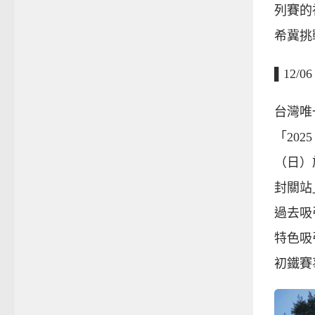
列賽的
希冀挑
▌12/
台灣唯
「2025
（日）
封關站
過去吸
特色吸引
初鐵賽