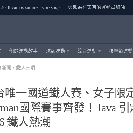
2018 vamos summer workshop
翊起為在東京的運動員加油
運
他的運動故事
球類運動
綜合運動
技擊類運動
/
育新聞
鐵人三項
台唯一國道鐵人賽、女子限
onman國際賽事齊發！ lava 引爆
26 鐵人熱潮