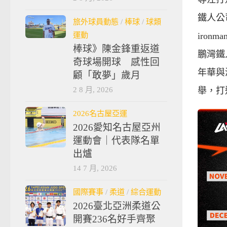
鐵人公
旅外球員動態
/
棒球
/
球類
運動
ironm
棒球》陳金鋒重返道
鵬灣鐵
奇球場開球 感性回
年華與
顧「敢夢」歲月
2 8 月, 2026
舉，打
2026名古屋亞運
2026愛知名古屋亞州
運動會｜代表隊名單
出爐
14 7 月, 2026
國際賽事
/
柔道
/
綜合運動
2026臺北亞洲柔道公
開賽236名好手齊聚