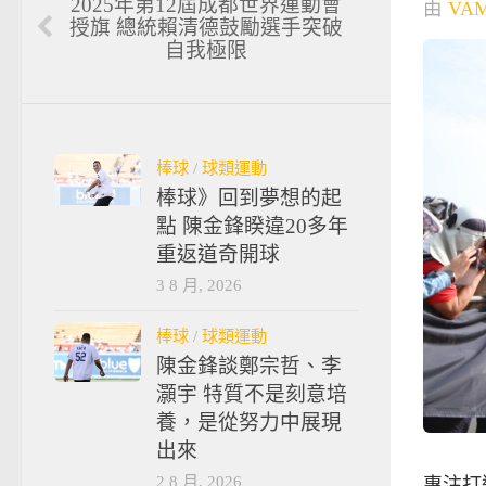
2025年第12屆成都世界運動會
由
VA
授旗 總統賴清德鼓勵選手突破
自我極限
棒球
/
球類運動
棒球》回到夢想的起
點 陳金鋒睽違20多年
重返道奇開球
3 8 月, 2026
棒球
/
球類運動
陳金鋒談鄭宗哲、李
灝宇 特質不是刻意培
養，是從努力中展現
出來
2 8 月, 2026
專注打