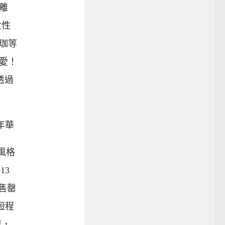
離
女性
珈等
愛！
能透過
嘉年華
風格
13
即售罄
i短程
華，