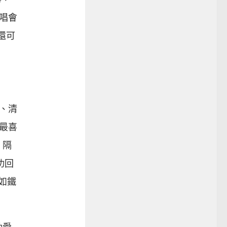
唱會
還可
、清
最喜
，隔
功回
有如鐵