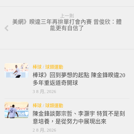
上一則
美網》睽違三年再拚單打會內賽 曾俊欣：體
能更有自信了
棒球
/
球類運動
棒球》回到夢想的起點 陳金鋒睽違20
多年重返道奇開球
3 8 月, 2026
棒球
/
球類運動
陳金鋒談鄭宗哲、李灝宇 特質不是刻
意培養，是從努力中展現出來
2 8 月, 2026