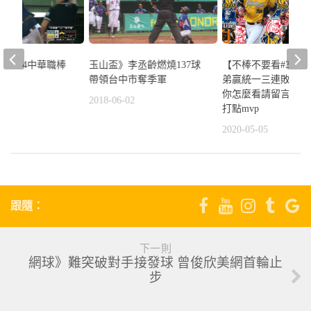
9-10/14中華職棒
玉山盃》李丞齡燃燒137球
【不棒不要看#31】
帶領台中市奪季軍
弟贏統一三連敗｜爭
你怎麼看請留言｜岳
5
2018-06-02
打點mvp
2020-05-05
跟隨：
下一則
網球》難突破對手接發球 曾俊欣美網首輪止
步