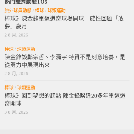
熱門體育動態TO5
旅外球員動態
/
棒球
/
球類運動
棒球》陳金鋒重返道奇球場開球 感性回顧「敢
夢」歲月
2 8 月, 2026
棒球
/
球類運動
陳金鋒談鄭宗哲、李灝宇 特質不是刻意培養，是
從努力中展現出來
2 8 月, 2026
棒球
/
球類運動
棒球》回到夢想的起點 陳金鋒睽違20多年重返道
奇開球
3 8 月, 2026