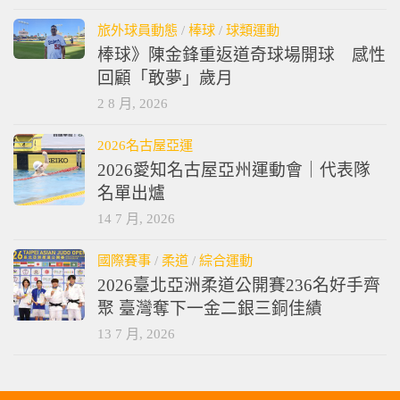
旅外球員動態
/
棒球
/
球類運動
棒球》陳金鋒重返道奇球場開球 感性
回顧「敢夢」歲月
2 8 月, 2026
2026名古屋亞運
2026愛知名古屋亞州運動會｜代表隊
名單出爐
14 7 月, 2026
國際賽事
/
柔道
/
綜合運動
2026臺北亞洲柔道公開賽236名好手齊
聚 臺灣奪下一金二銀三銅佳績
13 7 月, 2026