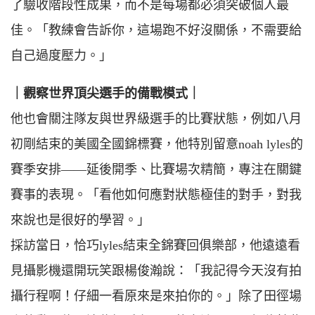
了驗收階段性成果，而不是每場都必須突破個人最
佳。「教練會告訴你，這場跑不好沒關係，不需要給
自己過度壓力。」
｜觀察世界頂尖選手的備戰模式｜
他也會關注隊友與世界級選手的比賽狀態，例如八月
初剛結束的美國全國錦標賽，他特別留意noah lyles的
賽季安排——延後開季、比賽場次精簡，專注在關鍵
賽事的表現。「看他如何應對狀態極佳的對手，對我
來說也是很好的學習。」
採訪當日，恰巧lyles結束全錦賽回俱樂部，他遠遠看
見攝影機還開玩笑跟楊俊瀚說：「我記得今天沒有拍
攝行程啊！仔細一看原來是來拍你的。」除了田徑場