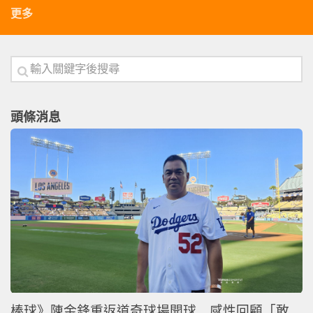
更多
頭條消息
棒球》陳金鋒重返道奇球場開球 感性回顧「敢