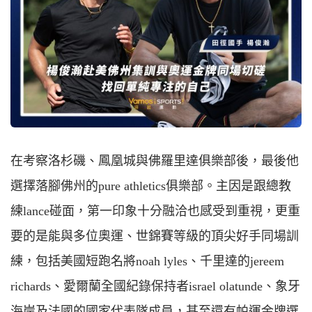
在考察洛杉磯、鳳凰城與佛羅里達俱樂部後，最後他
選擇落腳佛州的pure athletics俱樂部。主因是跟總教
練lance碰面，第一印象十分融洽也感受到重視，更重
要的是能與多位奧運、世錦賽等級的頂尖好手同場訓
練，包括美國短跑名將noah lyles、千里達的jereem
richards、愛爾蘭全國紀錄保持者israel olatunde、象牙
海岸及法國的國家代表隊成員，甚至還有帕運金牌選