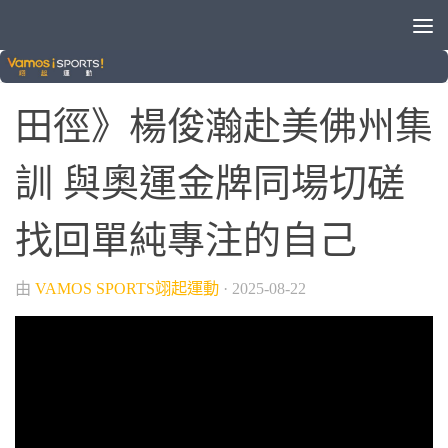
/
/
/
VAMOS ON AIR
VAMOS自製節目
田徑
綜合運動
田徑》楊俊瀚赴美佛州集
訓 與奧運金牌同場切磋
找回單純專注的自己
由
VAMOS SPORTS翊起運動
·
2025-08-22