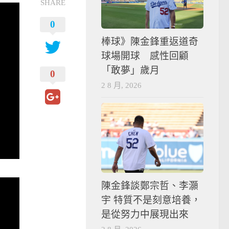
SHARE
0
棒球》陳金鋒重返道奇
球場開球 感性回顧
「敢夢」歲月
0
2 8 月, 2026
陳金鋒談鄭宗哲、李灝
宇 特質不是刻意培養，
是從努力中展現出來