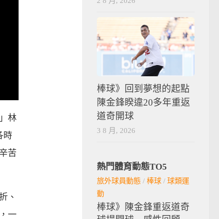
2 8 月, 2026
棒球》回到夢想的起點
陳金鋒睽違20多年重返
道奇開球
」林
3 8 月, 2026
各時
辛苦
熱門體育動態TO5
旅外球員動態
/
棒球
/
球類運
動
折、
棒球》陳金鋒重返道奇
，一