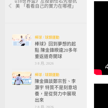
u18世界盃》左投劉任右先發抗
美 「看看自己的實力在哪裡」
棒球
/
球類運動
棒球》回到夢想的起
點 陳金鋒睽違20多年
重返道奇開球
3 8 月, 2026
棒球
/
球類運動
陳金鋒談鄭宗哲、李
灝宇 特質不是刻意培
養，是從努力中展現
出來
2 8 月, 2026