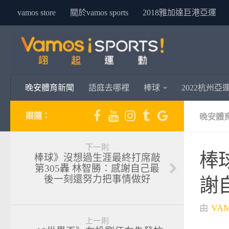
vamos store
關於vamos sports
2018雅加達巨港亞運
晚安體育新聞
語庭去哪裡
棒球
2022杭州亞
跟隨：
晚安體
下一則
棒
棒球》沒想過生涯最終打席敲
第305轟 林智勝：感謝自己最
後一刻還努力把事情做好
謝
由
VA
上一則