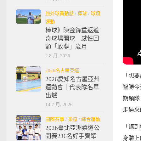
旅外球員動態
/
棒球
/
球類
運動
棒球》陳金鋒重返道
奇球場開球 感性回
顧「敢夢」歲月
2 8 月, 2026
2026名古屋亞運
「想要
2026愛知名古屋亞州
運動會｜代表隊名單
智勝今
出爐
期領隊
14 7 月, 2026
走過來
國際賽事
/
柔道
/
綜合運動
「講到
2026臺北亞洲柔道公
開賽236名好手齊聚
身體上