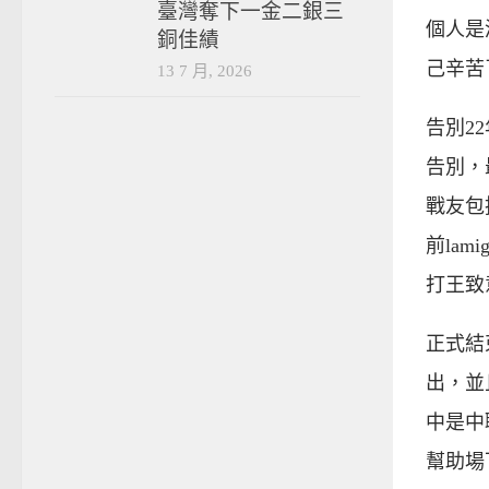
臺灣奪下一金二銀三
個人是
銅佳績
己辛苦
13 7 月, 2026
告別2
告別，
戰友包
前la
打王致
正式結
出，並
中是中
幫助場