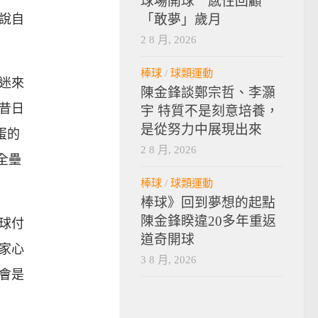
球場開球 感性回顧
說自
「敢夢」歲月
2 8 月, 2026
棒球
/
球類運動
迷來
陳金鋒談鄭宗哲、李灝
昔日
宇 特質不是刻意培養，
是從努力中展現出來
蛋的
2 8 月, 2026
全壘
棒球
/
球類運動
棒球》回到夢想的起點
陳金鋒睽違20多年重返
球付
道奇開球
家心
3 8 月, 2026
會是