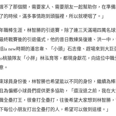
渡不了那個關，需要家人、需要朋友一起幫助你，在準備
了的時候，滿多事情跑到頭腦裡，所以就哽咽了。」
2年職棒生涯，林智勝的引退賽，除了連三天滿場四萬名球
最終戰賽後的引退儀式，他的昔日教練吳復連、洪一中，
括la new時期的潘忠韋、「小頭」石志偉、趕場來到大巨
migo桃猿隊友「小胖」林泓育等，都現身獻花，向這位中職
意。
束球員身份後，林智勝也希望能以不同的身份，繼續為棒
且為偏鄉小球員們提供更多協助，「還沒退之前，我在大
職全壘打王，很會打全壘打，往後希望大家想到林智勝，
下每位小朋友打出全壘打的人，希望可以做到這樣。」