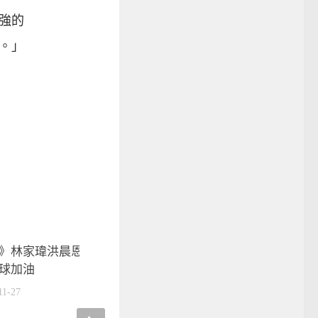
強的
。」
》林家瑋洪晨恩助東山再起 彰
球加油
11-27