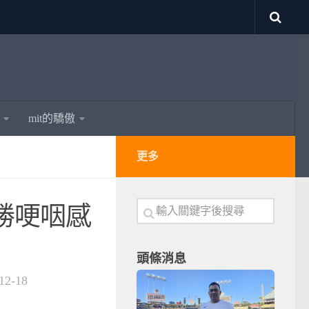
mit的驕傲
更多
勝哽咽感
頭條消息
12-18