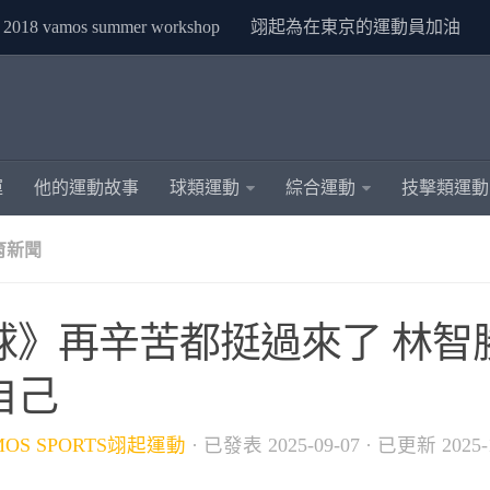
2018 vamos summer workshop
翊起為在東京的運動員加油
運
他的運動故事
球類運動
綜合運動
技擊類運動
育新聞
球》再辛苦都挺過來了 林智
自己
MOS SPORTS翊起運動
· 已發表
2025-09-07
· 已更新
2025-