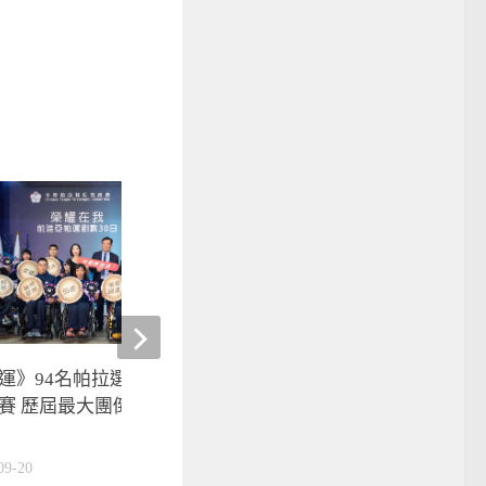
運》94名帕拉選手征戰14項運
garmin 35週年秉持beat ye
賽 歷屆最大團倒數30日出發杭
創無限可能 陽光女神陳
應
09-20
2024-04-25