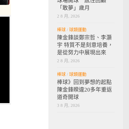
球場開球 感性回顧
「敢夢」歲月
2 8 月, 2026
棒球
/
球類運動
陳金鋒談鄭宗哲、李灝
宇 特質不是刻意培養，
是從努力中展現出來
2 8 月, 2026
棒球
/
球類運動
棒球》回到夢想的起點
陳金鋒睽違20多年重返
道奇開球
3 8 月, 2026