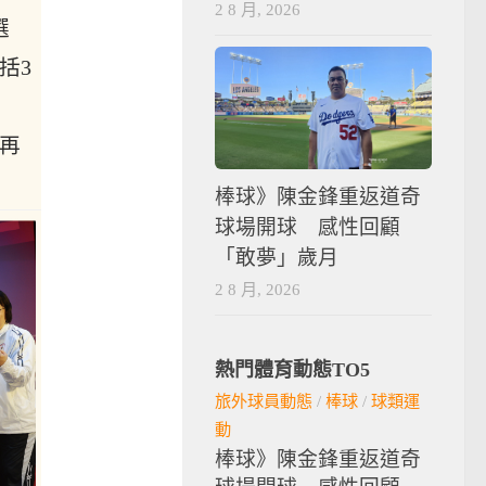
2 8 月, 2026
選
括3
手再
棒球》陳金鋒重返道奇
球場開球 感性回顧
「敢夢」歲月
2 8 月, 2026
熱門體育動態TO5
旅外球員動態
/
棒球
/
球類運
動
棒球》陳金鋒重返道奇