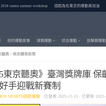
2018 vamos summer workshop
翊起為在東京的運動員加油
運
他的運動故事
球類運動
綜合運動
技擊類運動
/
東京聽奧
晚安體育新聞
025東京聽奧》臺灣獎牌庫 
8好手迎戰新賽制
MOS SPORTS翊起運動
· 已發表
2025-11-15
· 已更新
2025-