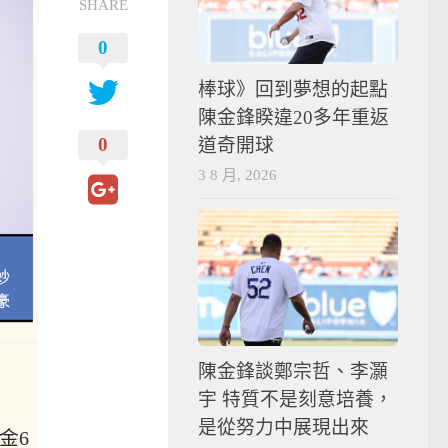
SHARE
0
棒球》回到夢想的起點
陳金鋒睽違20多年重返
0
道奇開球
3 8 月, 2026
陳金鋒談鄭宗哲、李灝
宇 特質不是刻意培養，
是從努力中展現出來
金6