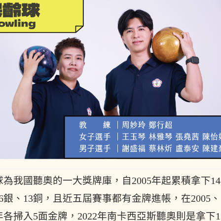
球為我國聽奧的一大獎牌庫，自2005年起累積拿下14
6銀、13銅，且近五屆賽事都有金牌進帳，在2005、
9年各掃入5面金牌，2022年南卡西亞斯聽奧則是拿下1