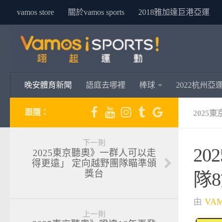
vamos store
關於vamos sports
2018雅加達巨港亞運
晚安體育新聞
語庭去哪裡
棒球
2022杭州亞
跟隨：
2025
下一則
2
2025東京聽奧》一群人可以走
得更遠」 定向越野團隊瞄準頒
獎台
隊
由
VA
上一則