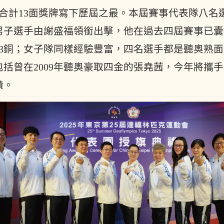
銅合計13面獎牌寫下歷屆之最。本屆賽事代表隊八名
男子選手由謝盛福領銜出擊，他在過去四屆賽事已囊
銀3銅；女子隊同樣經驗豐富，四名選手都是聽奧熟面
包括曾在2009年聽奧豪取四金的張堯茜，今年將攜
績。