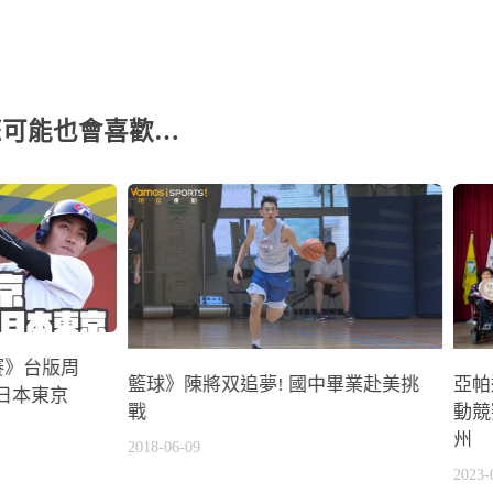
您可能也會喜歡…
典賽》台版周
籃球》陳將双追夢! 國中畢業赴美挑
亞帕
日本東京
戰
動競
州
2018-06-09
2023-