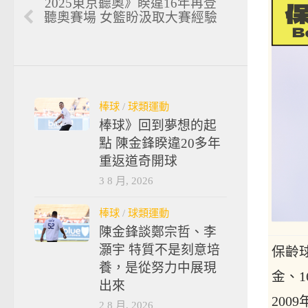
2025東京聽奧》睽違16年再登
聽奧賽場 女籃盼汲取大賽經驗
棒球
/
球類運動
棒球》回到夢想的起
點 陳金鋒睽違20多年
重返道奇開球
3 8 月, 2026
棒球
/
球類運動
陳金鋒談鄭宗哲、李
灝宇 特質不是刻意培
保齡
養，是從努力中展現
金、1
出來
200
2 8 月, 2026