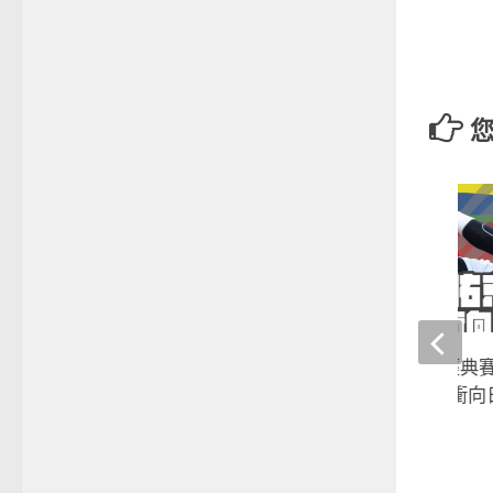
2023wbc世界棒球經
東佑京 陳晨威全力衝向
2023-02-27