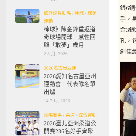
銀6
旅外球員動態
/
棒球
/
球類
手，
運動
棒球》陳金鋒重返道
金3
奇球場開球 感性回
孔，
顧「敢夢」歲月
創佳
2 8 月, 2026
2026名古屋亞運
2026愛知名古屋亞州
運動會｜代表隊名單
出爐
14 7 月, 2026
國際賽事
/
柔道
/
綜合運動
2026臺北亞洲柔道公
開賽236名好手齊聚