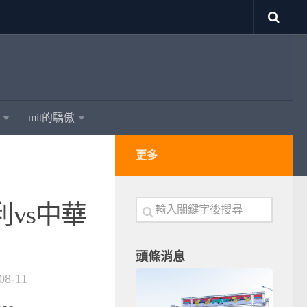
mit的驕傲
更多
利vs中華
頭條消息
08-11