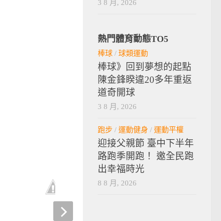
3 8 月, 2026
熱門體育動態TO5
棒球
/
球類運動
棒球》回到夢想的起點
陳金鋒睽違20多年重返
道奇開球
3 8 月, 2026
跑步
/
運動健身
/
運動平權
迎接父親節 臺中下半年
路跑季開跑！ 邀全民跑
出幸福時光
8 8 月, 2026