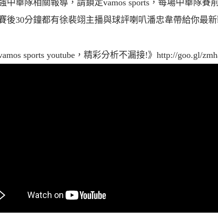
強中華隊相關報導，請鎖定vamos sports，每場中華隊賽前
賽後30分鐘都有徐裴翊主播與球評喇叭潘忠韋帶給你最新
mos sports youtube，精彩分析不漏接!》http://goo.gl/zmh