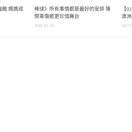
敵 媽媽成
棒球》所有事情都是最好的安排 陳
【0
傑憲傷癒更珍惜舞台
澳洲
2020-02-19
2017-