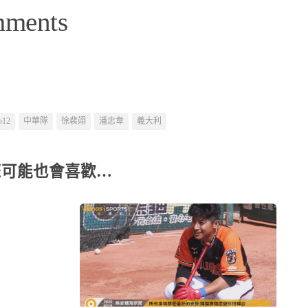
mments
p12
中華隊
徐裴翊
潘忠韋
義大利
您可能也會喜歡…