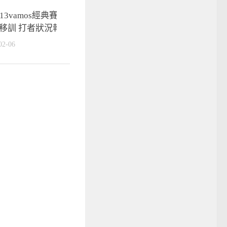
中職》2017中職第十五
213vamos經典賽快報】中華隊
top5
移訓 打者狀況報你知
2017-07-24
02-06