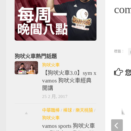
co
標籤：
狗吠火車熱門話題
狗吠火車
【狗吠火車3.0】sym x
vamos 狗吠火車經典
開講
25 2 月, 2017
中華職棒
/
棒球
/
樂天桃猿
/
狗吠火車
vamos sports 狗吠火車