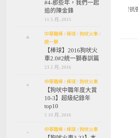
#4-那些年，我們一起
世大運》林安可勇於抗強
追的陳金鋒
堅強後盾
11 5 月, 2015
2017-08-23
中華職棒
/
棒球
/
狗吠火車
/
統一獅
【棒球】2016狗吠火
車2.0#2統一獅春訓篇
23 2 月, 2016
中華職棒
/
棒球
/
狗吠火車
【狗吠中職年度大賞
10-3】超級紀錄年
top10
5 10 月, 2016
中華職棒
/
棒球
/
狗吠火車
【狗吠火車3.23】本