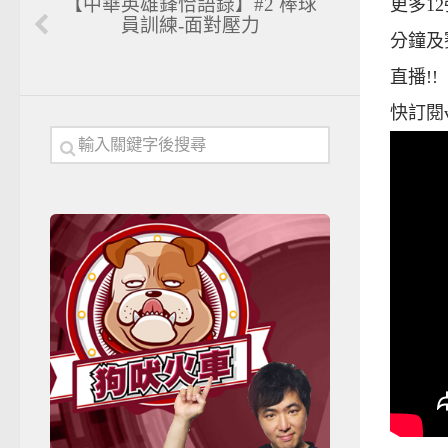
【中華英雄鋒恰語錄】#2 棒球
更多12
員訓練-面對壓力
分鐘及
直播!!
快訂閱va