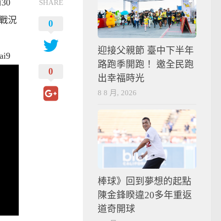
30
SHARE
戰況
0
迎接父親節 臺中下半年
ai9
路跑季開跑！ 邀全民跑
0
出幸福時光
8 8 月, 2026
棒球》回到夢想的起點
陳金鋒睽違20多年重返
道奇開球