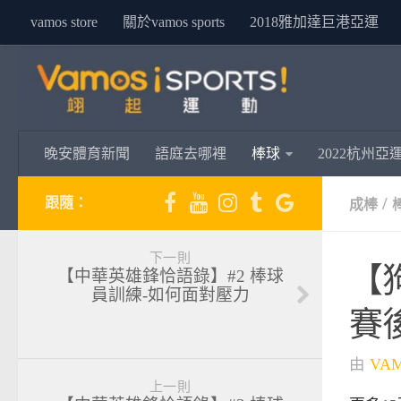
vamos store
關於vamos sports
2018雅加達巨港亞運
晚安體育新聞
語庭去哪裡
棒球
2022杭州亞
/
跟隨：
成棒
下一則
【狗
【中華英雄鋒恰語錄】#2 棒球
員訓練-如何面對壓力
賽
由
VA
上一則