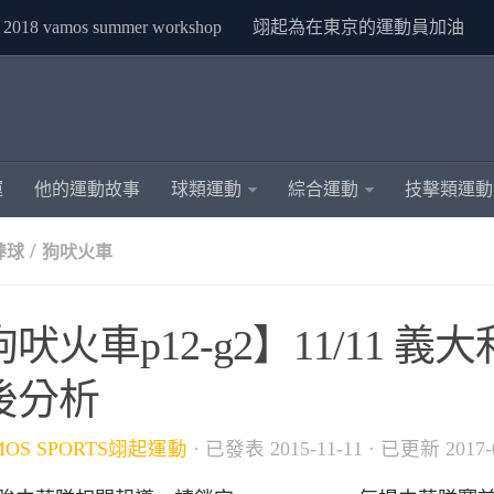
2018 vamos summer workshop
翊起為在東京的運動員加油
運
他的運動故事
球類運動
綜合運動
技擊類運動
/
棒球
狗吠火車
吠火車p12-g2】11/11 義大
後分析
MOS SPORTS翊起運動
· 已發表
2015-11-11
· 已更新
2017-