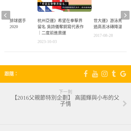
世大運》游泳馬拉松
助田徑排球選手
杭州亞運》希望在拳擊界
過高丟冰磚降溫
放眼2020
留名 吳詩儀奪銅寫代表作
｜二度前進奧運
2017-08-28
1
2023-10-03
跟隨：
下一則
【2016父親節特別企劃】 高國輝與小布的父
子情