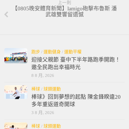
上一則
【0805晚安體育新聞】lamigo砲擊布魯斯 潘
武雄雙響留遺憾
跑步
/
運動健身
/
運動平權
迎接父親節 臺中下半年路跑季開跑！
邀全民跑出幸福時光
8 8 月, 2026
棒球
/
球類運動
棒球》回到夢想的起點 陳金鋒睽違20
多年重返道奇開球
3 8 月, 2026