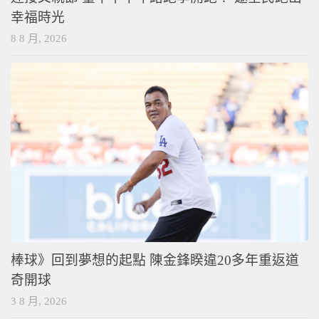
迎接父親節 臺中下半年路跑季開跑！ 邀全民跑出
幸福時光
8 8 月, 2026
棒球》回到夢想的起點 陳金鋒睽違20多年重返道
奇開球
3 8 月, 2026