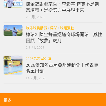
棒球
/
球類運動
陳金鋒談鄭宗哲、李灝宇 特質不是刻
意培養，是從努力中展現出來
2 8 月, 2026
旅外球員動態
/
棒球
/
球類運動
棒球》陳金鋒重返道奇球場開球 感性
回顧「敢夢」歲月
2 8 月, 2026
2026名古屋亞運
2026愛知名古屋亞州運動會｜代表隊
名單出爐
14 7 月, 2026
更多