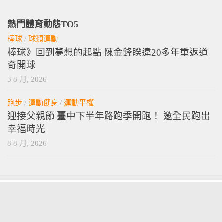
熱門體育動態TO5
棒球
/
球類運動
棒球》回到夢想的起點 陳金鋒睽違20多年重返道
奇開球
3 8 月, 2026
跑步
/
運動健身
/
運動平權
迎接父親節 臺中下半年路跑季開跑！ 邀全民跑出
幸福時光
8 8 月, 2026