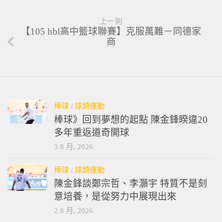
上一則
【105 hbl高中籃球聯賽】克服萬難－同德家
商
棒球
/
球類運動
棒球》回到夢想的起點 陳金鋒睽違20
多年重返道奇開球
3 8 月, 2026
棒球
/
球類運動
陳金鋒談鄭宗哲、李灝宇 特質不是刻
意培養，是從努力中展現出來
2 8 月, 2026