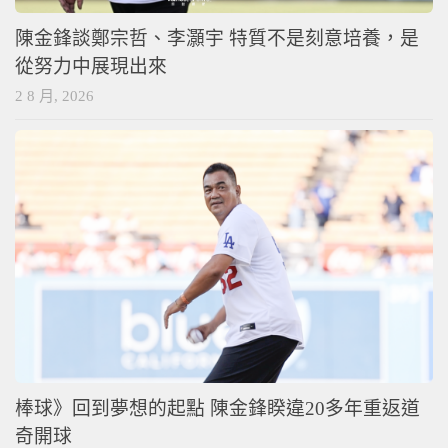
陳金鋒談鄭宗哲、李灝宇 特質不是刻意培養，是
從努力中展現出來
2 8 月, 2026
棒球》回到夢想的起點 陳金鋒睽違20多年重返道
奇開球