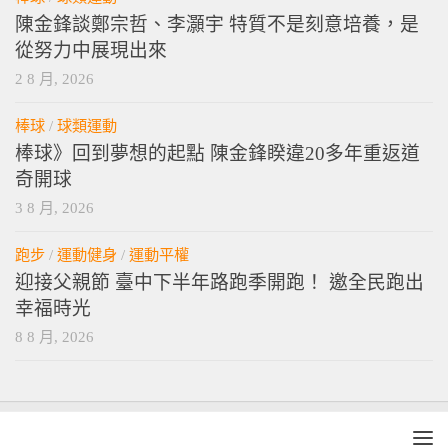
陳金鋒談鄭宗哲、李灝宇 特質不是刻意培養，是
從努力中展現出來
2 8 月, 2026
棒球
/
球類運動
棒球》回到夢想的起點 陳金鋒睽違20多年重返道
奇開球
3 8 月, 2026
跑步
/
運動健身
/
運動平權
迎接父親節 臺中下半年路跑季開跑！ 邀全民跑出
幸福時光
8 8 月, 2026