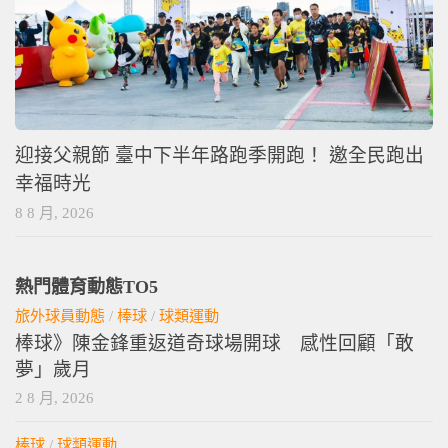
迎接父親節 臺中下半年路跑季開跑！ 邀全民跑出
幸福時光
8 8 月, 2026
熱門體育動態TO5
旅外球員動態
/
棒球
/
球類運動
棒球》陳金鋒重返道奇球場開球 感性回顧「敢
夢」歲月
2 8 月, 2026
棒球
/
球類運動