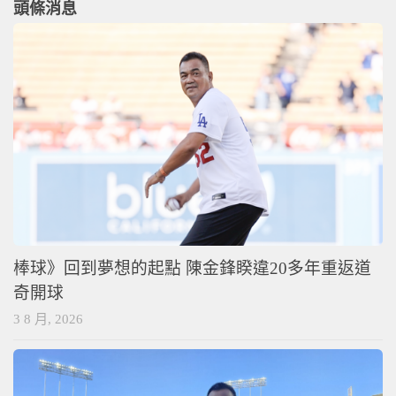
頭條消息
棒球》回到夢想的起點 陳金鋒睽違20多年重返道
奇開球
3 8 月, 2026