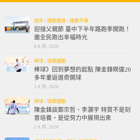
跑步
/
運動健身
/
運動平權
迎接父親節 臺中下半年路跑季開跑！
邀全民跑出幸福時光
8 8 月, 2026
棒球
/
球類運動
棒球》回到夢想的起點 陳金鋒睽違20
多年重返道奇開球
3 8 月, 2026
棒球
/
球類運動
陳金鋒談鄭宗哲、李灝宇 特質不是刻
意培養，是從努力中展現出來
2 8 月, 2026