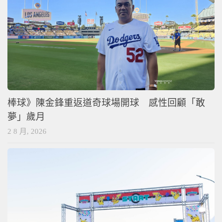
棒球》陳金鋒重返道奇球場開球 感性回顧「敢
夢」歲月
2 8 月, 2026