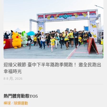
迎接父親節 臺中下半年路跑季開跑！ 邀全民跑出
幸福時光
8 8 月, 2026
熱門體育動態TO5
棒球
/
球類運動