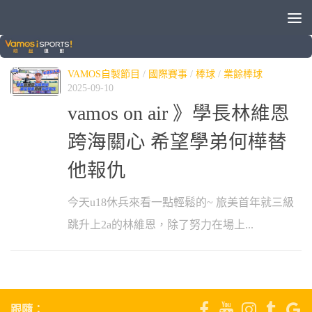
標籤：
何樺
VAMOS自製節目
/
國際賽事
/
棒球
/
業餘棒球
2025-09-10
vamos on air 》學長林維恩
跨海關心 希望學弟何樺替
他報仇
今天u18休兵來看一點輕鬆的~ 旅美首年就三級
跳升上2a的林維恩，除了努力在場上...
跟隨：