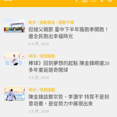
跑步
/
運動健身
/
運動平權
迎接父親節 臺中下半年路跑季開跑！
邀全民跑出幸福時光
8 8 月, 2026
棒球
/
球類運動
棒球》回到夢想的起點 陳金鋒睽違20
多年重返道奇開球
3 8 月, 2026
棒球
/
球類運動
陳金鋒談鄭宗哲、李灝宇 特質不是刻
意培養，是從努力中展現出來
2 8 月, 2026