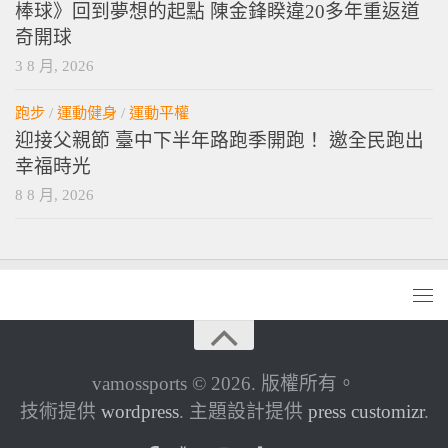
棒球》回到夢想的起點 陳金鋒睽違20多年重返道
奇開球
3 8 月, 2026
跑步
/
運動健身
/
運動平權
迎接父親節 臺中下半年路跑季開跑！ 邀全民跑出
幸福時光
8 8 月, 2026
vamossports © 2026. 版權所有。
技術提供
wordpress
. 主題設計提供
press customizr
.