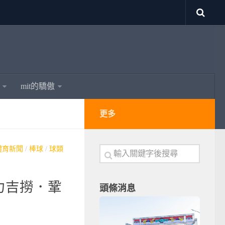
mit的驕傲
更多
體育新聞
/
棒球
/
球類
力吉撈．鞏
頭條消息