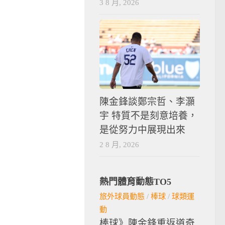
3 8 月, 2026
陳金鋒談鄭宗哲、李灝
宇 特質不是刻意培養，
是從努力中展現出來
2 8 月, 2026
熱門體育動態TO5
旅外球員動態
/
棒球
/
球類運
動
棒球》陳金鋒重返道奇