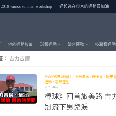
2018 vamos summer workshop
翊起為在東京的運動員加油
運
他的運動故事
球類運動
綜合運動
技擊類運動
籤：
吉力吉撈
VAMOS自製節目
/
中華職棒
/
味全龍
/
晚安
運動
/
翊起運動
2021-04-19
棒球》回首旅美路 吉
冠流下男兒淚