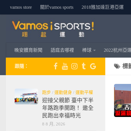
vamos store
關於vamos sports
2018雅加達巨港亞運
晚安體育新聞
語庭去哪裡
棒球
2022杭州亞
標
跟隨：
跑步
/
運動健身
/
運動平權
迎接父親節 臺中下半
年路跑季開跑！ 邀全
民跑出幸福時光
8 8 月, 2026