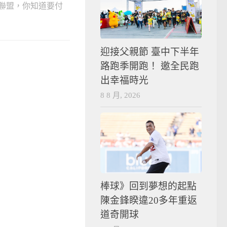
聯盟，你知道要付
迎接父親節 臺中下半年
路跑季開跑！ 邀全民跑
出幸福時光
8 8 月, 2026
棒球》回到夢想的起點
陳金鋒睽違20多年重返
道奇開球