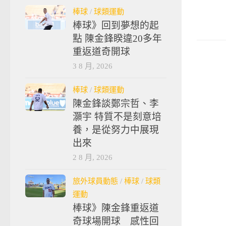
棒球
/
球類運動
棒球》回到夢想的起
點 陳金鋒睽違20多年
重返道奇開球
3 8 月, 2026
棒球
/
球類運動
陳金鋒談鄭宗哲、李
灝宇 特質不是刻意培
養，是從努力中展現
出來
2 8 月, 2026
旅外球員動態
/
棒球
/
球類
運動
棒球》陳金鋒重返道
奇球場開球 感性回