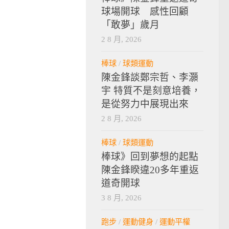
球場開球 感性回顧
「敢夢」歲月
2 8 月, 2026
棒球
/
球類運動
陳金鋒談鄭宗哲、李灝
宇 特質不是刻意培養，
是從努力中展現出來
2 8 月, 2026
棒球
/
球類運動
棒球》回到夢想的起點
陳金鋒睽違20多年重返
道奇開球
3 8 月, 2026
跑步
/
運動健身
/
運動平權