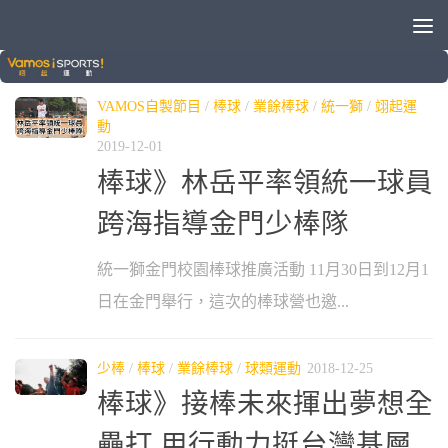
標籤：
基層棒球
VAMOS自製節目
/
棒球
/
業餘棒球
/
統一獅
/
翊起運
動
2019-12-01
棒球》林岳平率領統一球員
跨海指導金門少棒隊
統一獅金門校園棒球推廣活動 11月30日到12月1
日在金門舉行，這次的棒球營也邀...
少棒
/
棒球
/
業餘棒球
/
球類運動
2018-12-25
棒球》接棒未來揮出夢想全
壘打 用行動力挺台灣基層