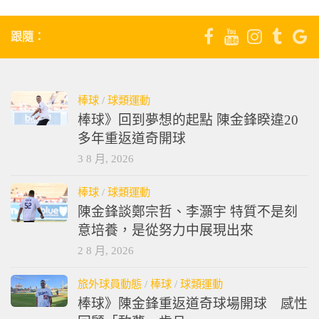
跟隨：
棒球
/
球類運動
棒球》回到夢想的起點 陳金鋒睽違20
多年重返道奇開球
3 8 月, 2026
棒球
/
球類運動
陳金鋒談鄭宗哲、李灝宇 特質不是刻
意培養，是從努力中展現出來
2 8 月, 2026
旅外球員動態
/
棒球
/
球類運動
棒球》陳金鋒重返道奇球場開球 感性