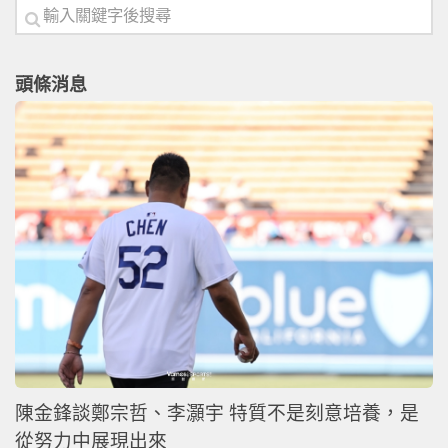
頭條消息
陳金鋒談鄭宗哲、李灝宇 特質不是刻意培養，是
從努力中展現出來