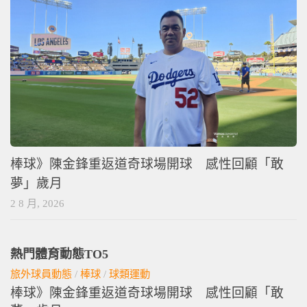
棒球》陳金鋒重返道奇球場開球 感性回顧「敢
夢」歲月
2 8 月, 2026
熱門體育動態TO5
旅外球員動態
/
棒球
/
球類運動
棒球》陳金鋒重返道奇球場開球 感性回顧「敢