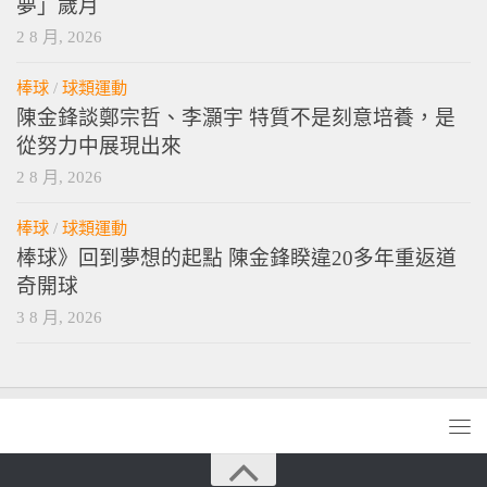
夢」歲月
2 8 月, 2026
棒球
/
球類運動
陳金鋒談鄭宗哲、李灝宇 特質不是刻意培養，是
從努力中展現出來
2 8 月, 2026
棒球
/
球類運動
棒球》回到夢想的起點 陳金鋒睽違20多年重返道
奇開球
3 8 月, 2026