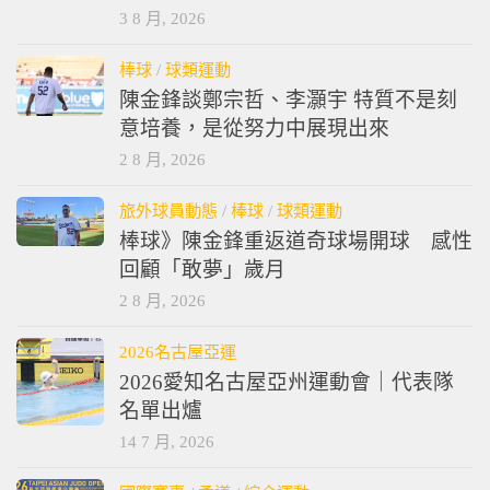
3 8 月, 2026
棒球
/
球類運動
陳金鋒談鄭宗哲、李灝宇 特質不是刻
意培養，是從努力中展現出來
2 8 月, 2026
旅外球員動態
/
棒球
/
球類運動
棒球》陳金鋒重返道奇球場開球 感性
回顧「敢夢」歲月
2 8 月, 2026
2026名古屋亞運
2026愛知名古屋亞州運動會｜代表隊
名單出爐
14 7 月, 2026