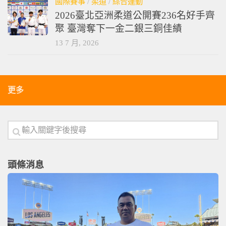
國際賽事
/
柔道
/
綜合運動
2026臺北亞洲柔道公開賽236名好手齊
聚 臺灣奪下一金二銀三銅佳績
13 7 月, 2026
更多
頭條消息