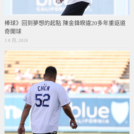
棒球》回到夢想的起點 陳金鋒睽違20多年重返道
奇開球
3 8 月, 2026