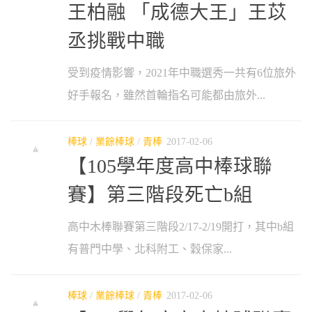
王柏融 「成德大王」王苡
丞挑戰中職
受到疫情影響，2021年中職選秀一共有6位旅外
好手報名，雖然首輪指名可能都由旅外...
棒球
/
業餘棒球
/
青棒
2017-02-06
【105學年度高中棒球聯
賽】第三階段死亡b組
高中木棒聯賽第三階段2/17-2/19開打，其中b組
有普門中學、北科附工、穀保家...
棒球
/
業餘棒球
/
青棒
2017-02-06