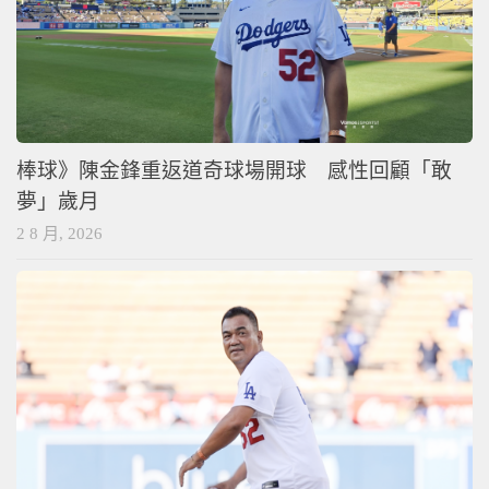
棒球》陳金鋒重返道奇球場開球 感性回顧「敢
夢」歲月
2 8 月, 2026