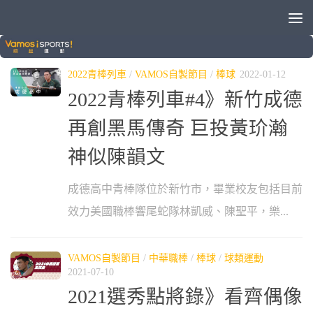
標籤：
成德高中
2022青棒列車
/
VAMOS自製節目
/
棒球
2022-01-12
2022青棒列車#4》新竹成德
再創黑馬傳奇 巨投黃玠瀚
神似陳韻文
成德高中青棒隊位於新竹市，畢業校友包括目前
效力美國職棒響尾蛇隊林凱威、陳聖平，樂...
VAMOS自製節目
/
中華職棒
/
棒球
/
球類運動
2021-07-10
2021選秀點將錄》看齊偶像