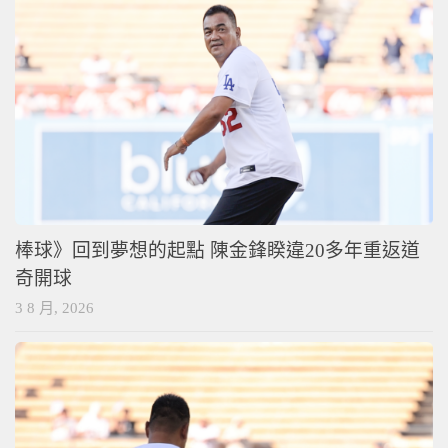
棒球》回到夢想的起點 陳金鋒睽違20多年重返道
奇開球
3 8 月, 2026