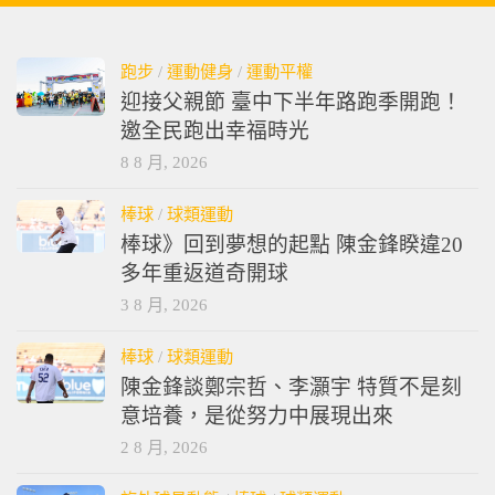
跑步
/
運動健身
/
運動平權
迎接父親節 臺中下半年路跑季開跑！
邀全民跑出幸福時光
8 8 月, 2026
棒球
/
球類運動
棒球》回到夢想的起點 陳金鋒睽違20
多年重返道奇開球
3 8 月, 2026
棒球
/
球類運動
陳金鋒談鄭宗哲、李灝宇 特質不是刻
意培養，是從努力中展現出來
2 8 月, 2026