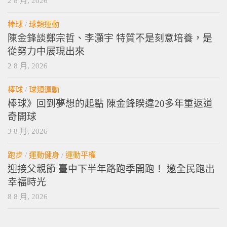
2 8 月, 2026
棒球
/
球類運動
陳金鋒談鄭宗哲、李灝宇 特質不是刻意培養，是
從努力中展現出來
2 8 月, 2026
棒球
/
球類運動
棒球》回到夢想的起點 陳金鋒睽違20多年重返道
奇開球
3 8 月, 2026
跑步
/
運動健身
/
運動平權
迎接父親節 臺中下半年路跑季開跑！ 邀全民跑出
幸福時光
8 8 月, 2026