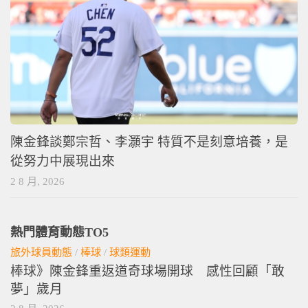
陳金鋒談鄭宗哲、李灝宇 特質不是刻意培養，是
從努力中展現出來
2 8 月, 2026
熱門體育動態TO5
旅外球員動態
/
棒球
/
球類運動
棒球》陳金鋒重返道奇球場開球 感性回顧「敢
夢」歲月