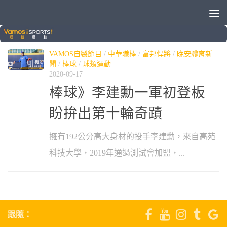
標籤：
李建勳
VAMOS自製節目
/
中華職棒
/
富邦悍將
/
晚安體育新
聞
/
棒球
/
球類運動
2020-09-17
棒球》李建勳一軍初登板
盼拚出第十輪奇蹟
擁有192公分高大身材的投手李建勳，來自高苑
科技大學，2019年通過測試會加盟，...
跟隨：