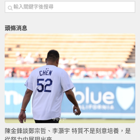
頭條消息
陳金鋒談鄭宗哲、李灝宇 特質不是刻意培養，是
從努力中展現出來