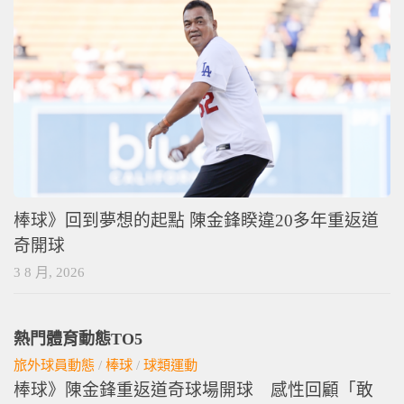
棒球》回到夢想的起點 陳金鋒睽違20多年重返道
奇開球
3 8 月, 2026
熱門體育動態TO5
旅外球員動態
/
棒球
/
球類運動
棒球》陳金鋒重返道奇球場開球 感性回顧「敢