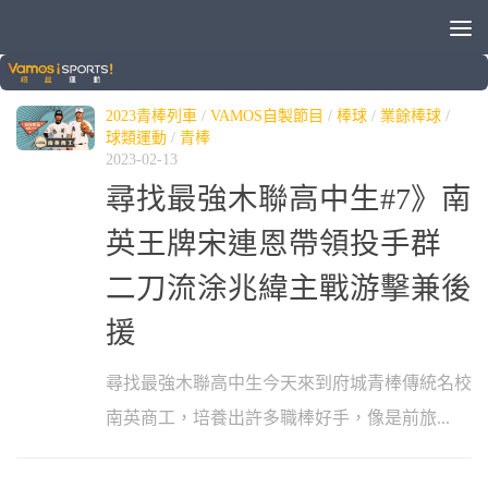
標籤：
涂兆緯
2023青棒列車
/
VAMOS自製節目
/
棒球
/
業餘棒球
/
球類運動
/
青棒
2023-02-13
尋找最強木聯高中生#7》南
英王牌宋連恩帶領投手群
二刀流涂兆緯主戰游擊兼後
援
尋找最強木聯高中生今天來到府城青棒傳統名校
南英商工，培養出許多職棒好手，像是前旅...