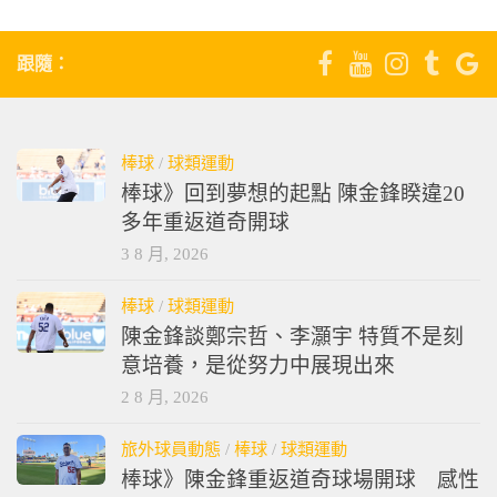
跟隨：
棒球
/
球類運動
棒球》回到夢想的起點 陳金鋒睽違20
多年重返道奇開球
3 8 月, 2026
棒球
/
球類運動
陳金鋒談鄭宗哲、李灝宇 特質不是刻
意培養，是從努力中展現出來
2 8 月, 2026
旅外球員動態
/
棒球
/
球類運動
棒球》陳金鋒重返道奇球場開球 感性