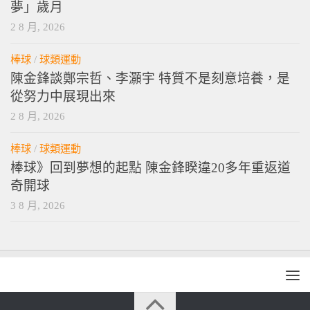
夢」歲月
2 8 月, 2026
棒球
/
球類運動
陳金鋒談鄭宗哲、李灝宇 特質不是刻意培養，是
從努力中展現出來
2 8 月, 2026
棒球
/
球類運動
棒球》回到夢想的起點 陳金鋒睽違20多年重返道
奇開球
3 8 月, 2026