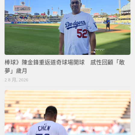
棒球》陳金鋒重返道奇球場開球 感性回顧「敢
夢」歲月
2 8 月, 2026