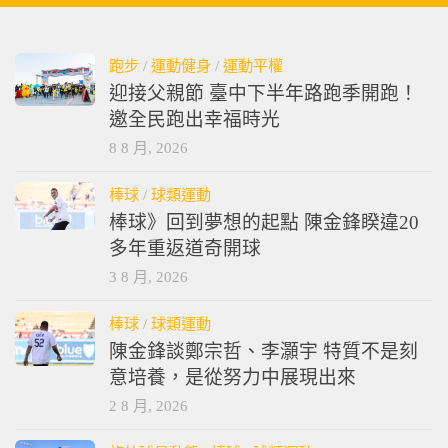
跑步
/
運動健身
/
運動平權
迎接父親節 臺中下半年路跑季開跑！
邀全民跑出幸福時光
8 8 月, 2026
棒球
/
球類運動
棒球》回到夢想的起點 陳金鋒睽違20
多年重返道奇開球
3 8 月, 2026
棒球
/
球類運動
陳金鋒談鄭宗哲、李灝宇 特質不是刻
意培養，是從努力中展現出來
2 8 月, 2026