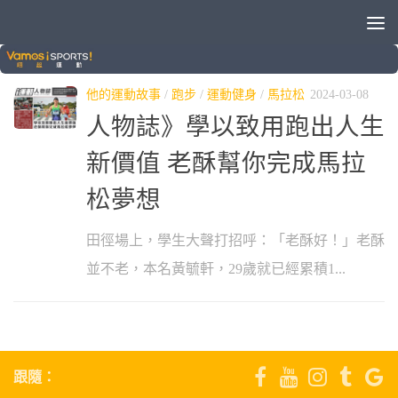
標籤：
老酥
他的運動故事
/
跑步
/
運動健身
/
馬拉松
2024-03-08
人物誌》學以致用跑出人生
新價值 老酥幫你完成馬拉
松夢想
田徑場上，學生大聲打招呼：「老酥好！」老酥
並不老，本名黃毓軒，29歲就已經累積1...
跟隨：