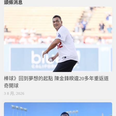
頭條消息
棒球》回到夢想的起點 陳金鋒睽違20多年重返道
奇開球
3 8 月, 2026