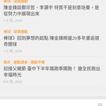
棒球
/
球類運動
陳金鋒談鄭宗哲、李灝宇 特質不是刻意培養，是
從努力中展現出來
2 8 月, 2026
棒球
/
球類運動
棒球》回到夢想的起點 陳金鋒睽違20多年重返道
奇開球
3 8 月, 2026
跑步
/
運動健身
/
運動平權
迎接父親節 臺中下半年路跑季開跑！ 邀全民跑出
幸福時光
8 8 月, 2026