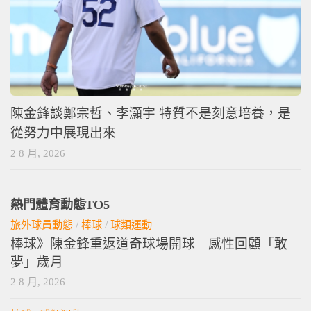
陳金鋒談鄭宗哲、李灝宇 特質不是刻意培養，是
從努力中展現出來
2 8 月, 2026
熱門體育動態TO5
旅外球員動態
/
棒球
/
球類運動
棒球》陳金鋒重返道奇球場開球 感性回顧「敢
夢」歲月
2 8 月, 2026