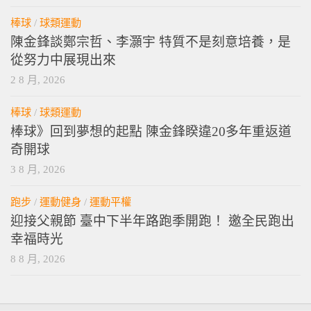
棒球
/
球類運動
陳金鋒談鄭宗哲、李灝宇 特質不是刻意培養，是
從努力中展現出來
2 8 月, 2026
棒球
/
球類運動
棒球》回到夢想的起點 陳金鋒睽違20多年重返道
奇開球
3 8 月, 2026
跑步
/
運動健身
/
運動平權
迎接父親節 臺中下半年路跑季開跑！ 邀全民跑出
幸福時光
8 8 月, 2026