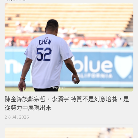
陳金鋒談鄭宗哲、李灝宇 特質不是刻意培養，是
從努力中展現出來
2 8 月, 2026