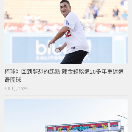
棒球》回到夢想的起點 陳金鋒睽違20多年重返道
奇開球
3 8 月, 2026