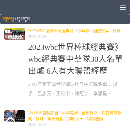
標籤：
范國宸
2023WBC世界棒球經典賽
/
中華隊
/
國際賽事
/
棒球
2023-02-06
2023wbc世界棒球經典賽》
wbc經典賽中華隊30人名單
出爐 6人有大聯盟經歷
2023年第五屆世界棒球經典中華隊名單： 投
手：呂彥青、王維中、陳冠宇、李振昌、...
VAMOS自製節目
/
中華職棒
/
富邦悍將
/
晚安體育新
聞
/
棒球
/
樂天桃猿
/
狗吠火車
/
翊起運動
2020-05-27