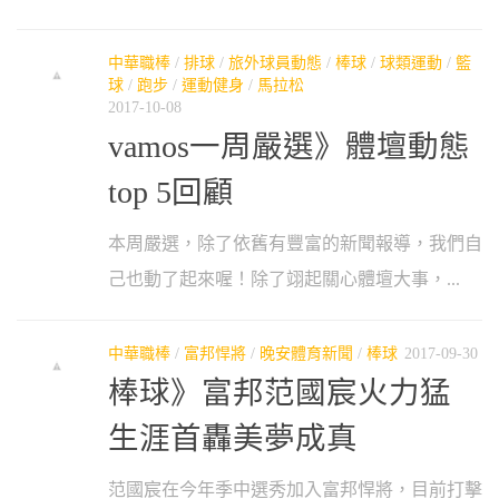
中華職棒
/
排球
/
旅外球員動態
/
棒球
/
球類運動
/
籃
球
/
跑步
/
運動健身
/
馬拉松
2017-10-08
vamos一周嚴選》體壇動態
top 5回顧
本周嚴選，除了依舊有豐富的新聞報導，我們自
己也動了起來喔！除了翊起關心體壇大事，...
中華職棒
/
富邦悍將
/
晚安體育新聞
/
棒球
2017-09-30
棒球》富邦范國宸火力猛
生涯首轟美夢成真
范國宸在今年季中選秀加入富邦悍將，目前打擊