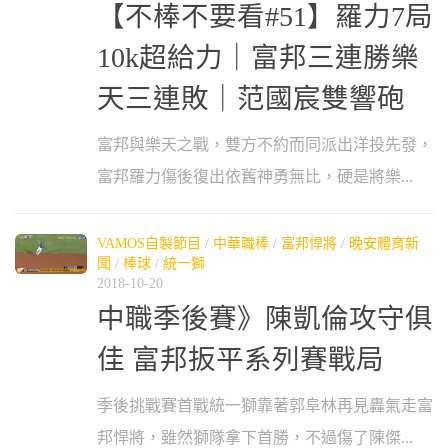
【不棒不要看#51】羅力7局
10k超給力｜富邦三連勝樂
天三連敗｜范國宸雙響砲
富邦與樂天之戰，雙方不約而同派出洋投先發，
富邦羅力傷後復出依舊神勇無比，硬是將樂...
VAMOS自製節目
/
中華職棒
/
富邦悍將
/
晚安體育新
聞
/
棒球
/
統一獅
2018-10-20
中職季後賽》陳凱倫攻守俱
佳 富邦扳平系列賽戰局
季後挑戰賽首戰統一獅靠著郭阜林再見轟氣走富
邦悍將，雖然獅隊拿下首勝，不過傷了陳傑...