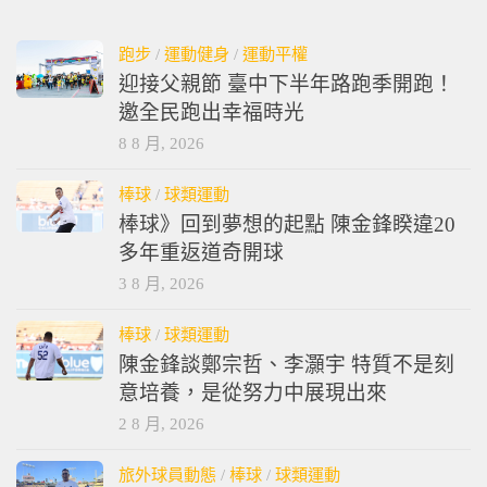
跑步
/
運動健身
/
運動平權
迎接父親節 臺中下半年路跑季開跑！
邀全民跑出幸福時光
8 8 月, 2026
棒球
/
球類運動
棒球》回到夢想的起點 陳金鋒睽違20
多年重返道奇開球
3 8 月, 2026
棒球
/
球類運動
陳金鋒談鄭宗哲、李灝宇 特質不是刻
意培養，是從努力中展現出來
2 8 月, 2026
旅外球員動態
/
棒球
/
球類運動