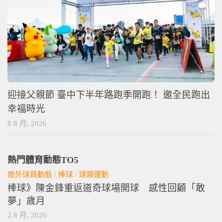
迎接父親節 臺中下半年路跑季開跑！ 邀全民跑出
幸福時光
8 8 月, 2026
熱門體育動態TO5
旅外球員動態
/
棒球
/
球類運動
棒球》陳金鋒重返道奇球場開球 感性回顧「敢
夢」歲月
2 8 月, 2026