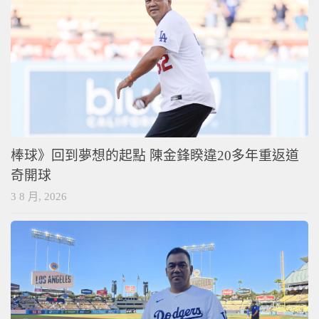
棒球》回到夢想的起點 陳金鋒睽違20多年重返道
奇開球
3 8 月, 2026