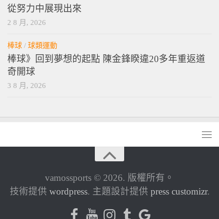
從努力中展現出來
2 8 月, 2026
棒球
/
球類運動
棒球》回到夢想的起點 陳金鋒睽違20多年重返道
奇開球
3 8 月, 2026
vamossports © 2026. 版權所有。
技術提供
wordpress
. 主題設計提供
press customizr
.