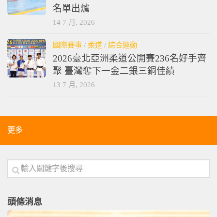
名單出爐
14 7 月, 2026
國際賽事
/
柔道
/
綜合運動
2026臺北亞洲柔道公開賽236名好手齊
聚 臺灣奪下一金二銀三銅佳績
13 7 月, 2026
更多
頭條消息