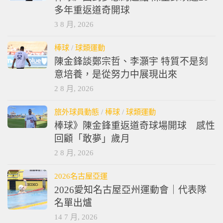
多年重返道奇開球
3 8 月, 2026
棒球
/
球類運動
陳金鋒談鄭宗哲、李灝宇 特質不是刻
意培養，是從努力中展現出來
2 8 月, 2026
旅外球員動態
/
棒球
/
球類運動
棒球》陳金鋒重返道奇球場開球 感性
回顧「敢夢」歲月
2 8 月, 2026
2026名古屋亞運
2026愛知名古屋亞州運動會｜代表隊
名單出爐
14 7 月, 2026