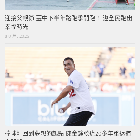
迎接父親節 臺中下半年路跑季開跑！ 邀全民跑出
幸福時光
8 8 月, 2026
棒球》回到夢想的起點 陳金鋒睽違20多年重返道