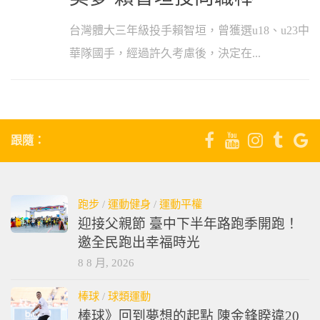
台灣體大三年級投手賴智垣，曾獲選u18、u23中
華隊國手，經過許久考慮後，決定在...
跟隨：
跑步
/
運動健身
/
運動平權
迎接父親節 臺中下半年路跑季開跑！
邀全民跑出幸福時光
8 8 月, 2026
棒球
/
球類運動
棒球》回到夢想的起點 陳金鋒睽違20