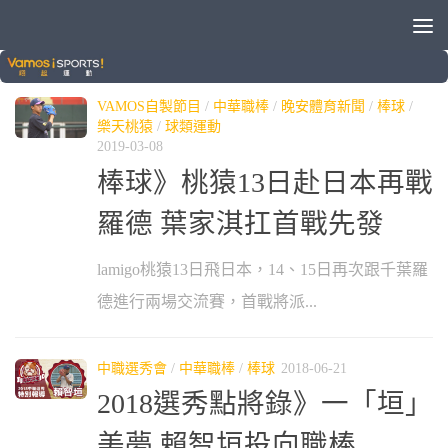
標籤：
賴智垣
VAMOS自製節目
/
中華職棒
/
晚安體育新聞
/
棒球
/
樂天桃猿
/
球類運動
2019-03-08
棒球》桃猿13日赴日本再戰
羅德 葉家淇扛首戰先發
lamigo桃猿13日飛日本，14、15日再次跟千葉羅
德進行兩場交流賽，首戰將派...
中職選秀會
/
中華職棒
/
棒球
2018-06-21
2018選秀點將錄》一「垣」
美夢 賴智垣投向職棒