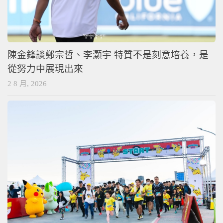
陳金鋒談鄭宗哲、李灝宇 特質不是刻意培養，是
從努力中展現出來
2 8 月, 2026