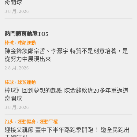
奇開球
3 8 月, 2026
熱門體育動態TO5
棒球
/
球類運動
陳金鋒談鄭宗哲、李灝宇 特質不是刻意培養，是
從努力中展現出來
2 8 月, 2026
棒球
/
球類運動
棒球》回到夢想的起點 陳金鋒睽違20多年重返道
奇開球
3 8 月, 2026
跑步
/
運動健身
/
運動平權
迎接父親節 臺中下半年路跑季開跑！ 邀全民跑出