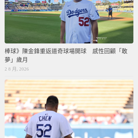
棒球》陳金鋒重返道奇球場開球 感性回顧「敢
夢」歲月
2 8 月, 2026