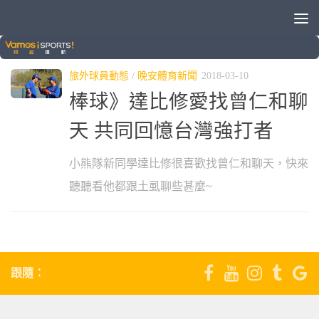
標籤：
達比修
旅外球員動態
/
晚安體育新聞
2018-03-10
棒球》達比修愛找曾仁和聊
天 共同回憶台灣強打者
小熊隊新同學達比修很喜歡找曾仁和聊天，快來
聽聽看他都跟土虱聊些甚麼~
跟隨：